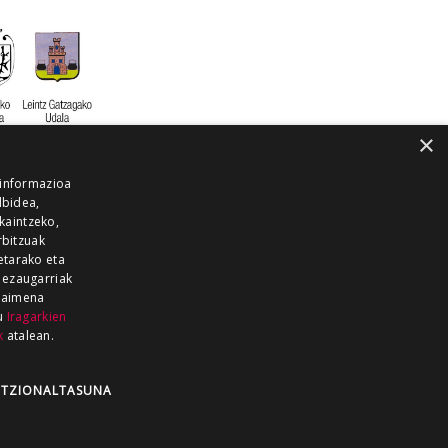
×
 informazioa
lbidea,
skaintzeko,
rbitzuak
etarako eta
 ezaugarriak
 baimena
zu
Iragarkien
k
atalean.
EITIA GUKA
AZKOITIA GUKA
BARRENA
GUKA
GUKA TELEBISTA
HIRUKA
TZIONALTASUNA
Z GUKA
ZUMAIA GUKA
28 KANALA