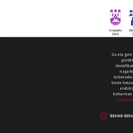
Gu eta gure
gordet
identifika
iragark
hobetzeko
beste batzu
erabili
beharrean 
ezarpen
AIARALDEA
AIKOR
AIURRI
ALEA
BEGITU
ERRAN
EUSKALERRIA IRRA
BEHAR-BEH
KRONIKA
MAILOPE
NOAUA
O