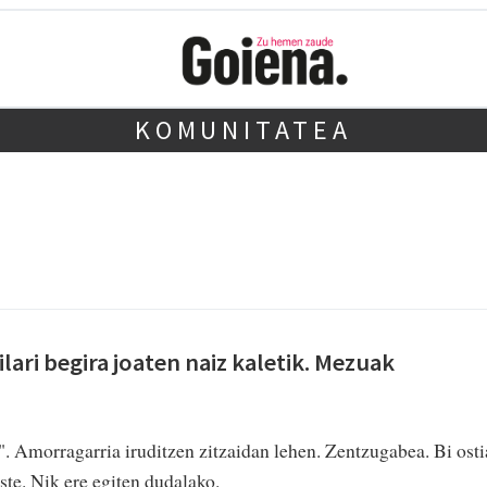
KOMUNITATEA
ilari begira joaten naiz kaletik. Mezuak
". Amorragarria iruditzen zitzaidan lehen. Zentzugabea. Bi osti
te. Nik ere egiten dudalako.