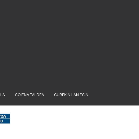
ALA
GOIENA TALDEA
GUREKIN LAN EGIN