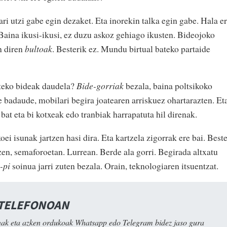
ari utzi gabe egin dezaket. Eta inorekin talka egin gabe. Hala er
 Baina ikusi-ikusi, ez duzu askoz gehiago ikusten. Bideojoko
n diren
bultoak
. Besterik ez. Mundu birtual bateko partaide
teko bideak daudela?
Bide-gorriak
bezala, baina poltsikoko
e badaude, mobilari begira joatearen arriskuez ohartarazten. Et
a bat eta bi kotxeak edo tranbiak harrapatuta hil direnak.
ei isunak jartzen hasi dira. Eta kartzela zigorrak ere bai. Best
tzen, semaforoetan. Lurrean. Berde ala gorri. Begirada altxatu
i-pi
soinua jarri zuten bezala. Orain, teknologiaren itsuentzat.
 TELEFONOAN
ak eta azken ordukoak Whatsapp edo Telegram bidez jaso gura