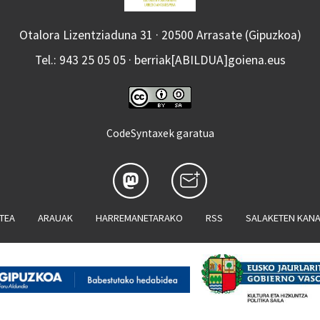
Otalora Lizentziaduna 31 · 20500 Arrasate (Gipuzkoa)
Tel.: 943 25 05 05 · berriak[ABILDUA]goiena.eus
CodeSyntaxek garatua
ATEA
ARAUAK
HARREMANETARAKO
RSS
SALAKETEN KAN