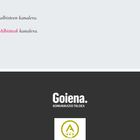
albisteen kanalera.
Albisteak
kanalera.