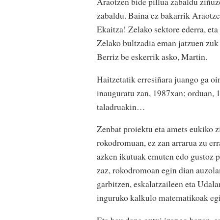
Araotzen bide pillua zabaldu ziñuze
zabaldu. Baina ez bakarrik Araotze
Ekaitza! Zelako sektore ederra, et
Zelako bultzadia eman jatzuen zuk 
Berriz be eskerrik asko, Martin.
Haitzetatik erresiñara juango ga o
inauguratu zan, 1987xan; orduan, 1.
taladruakin…
Zenbat proiektu eta amets eukiko z
rokodromuan, ez zan arrarua zu err
azken ikutuak emuten edo gustoz p
zaz, rokodromoan egin dian auzola
garbitzen, eskalatzaileen eta Udal
inguruko kalkulo matematikoak egi
Eta hau dana gutxi izango bazan, a