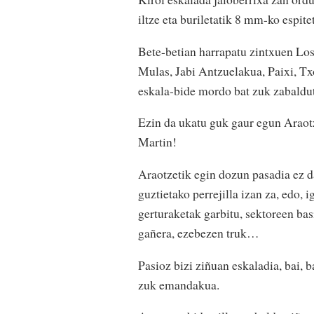
iltze eta buriletatik 8 mm-ko espi
Bete-betian harrapatu zintxuen Los
Mulas, Jabi Antzuelakua, Paixi, Tx
eskala-bide mordo bat zuk zabaldut
Ezin da ukatu guk gaur egun Araot
Martin!
Araotzetik egin dozun pasadia ez d
guztietako perrejilla izan za, edo, i
gerturaketak garbitu, sektoreen bas
gañera, ezebezen truk…
Pasioz bizi ziñuan eskaladia, bai, 
zuk emandakua.