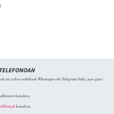
i
 TELEFONOAN
ak eta azken ordukoak Whatsapp edo Telegram bidez jaso gura
albisteen kanalera.
Albisteak
kanalera.