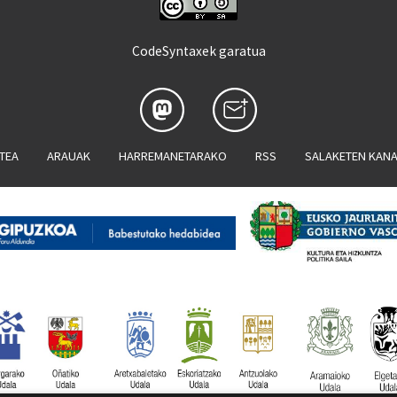
CodeSyntaxek garatua
ATEA
ARAUAK
HARREMANETARAKO
RSS
SALAKETEN KAN