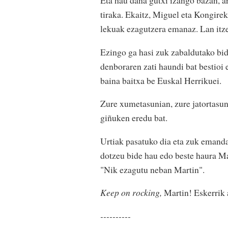
tiraka. Ekaitz, Miguel eta Kongir
lekuak ezagutzera emanaz. Lan itz
Ezingo ga hasi zuk zabaldutako bid
denboraren zati haundi bat bestioi 
baina baitxa be Euskal Herrikuei.
Zure xumetasunian, zure jatortasuni
giñuken eredu bat.
Urtiak pasatuko dia eta zuk emanda
dotzeu bide hau edo beste haura Ma
"Nik ezagutu neban Martin".
Keep on rocking,
Martin! Eskerrik 
----------