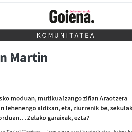
KOMUNITATEA
n Martin
asko moduan, mutikua izango ziñan Araotzera
n lehenengo aldixan, eta, ziurrenik be, sekula
 orduan… Zelako garaixak, ezta?
uan Euskal Herrixan… katu oinen garai berrixak zian.. baitxa b