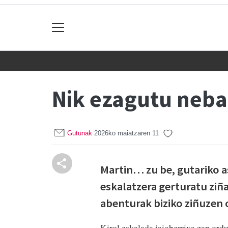
Nik ezagutu neba
Gutunak
2026ko maiatzaren 11
Martin… zu be, gutariko 
eskalatzera gerturatu ziña
abenturak biziko ziñuzen
Kirol eskalada jaioberrixa zan ord