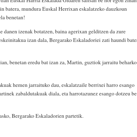
ekin batera, mundura Euskal Herrixan eskalatzeko dauzkoun
ela benetan!
e danen izenak botatzen, baina agerixan gelditzen da zure
eskeinitakua izan dala, Bergarako Eskaladoriei zati haundi bate
an, benetan eredu bat izan za, Martin, guztiok jarraitu beharko
kuak hemen jarraituko dau, eskalatzaile berrixei harro esango
rtinek zabaldutakuak diala, eta harrotazunez esango dotzeu be
asko, Bergarako Eskaladorien partetik.