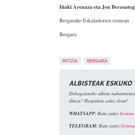
Iñaki Arenaza eta Jon Berasateg
Bergarako Eskaladorien izenean
Bergara
IRITZIA
BERGARA
ALBISTEAK ESKUKO
Debagoieneko albiste nabarmenen
dituzu? Harpidetu zaitez doan!
WHATSAPP:
Batu zaitez
Goiena
TELEGRAM:
Batu zaitez
Goiena