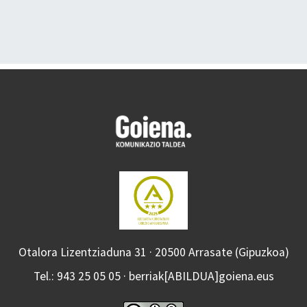
Otalora Lizentziaduna 31 · 20500 Arrasate (Gipuzkoa)
Tel.: 943 25 05 05 · berriak[ABILDUA]goiena.eus