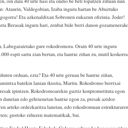
n, oin dala 40 urte hasi eta ondio be beti topatzen ziñuan nun
n: Ataurin, Valdegobian, Izaba inguru hartan be Abuztuko
a gogorra! Eta azkenaldixan Sobronen eukazun ofizinia. Joder!
eta Berasak inguru hari, zenbat bide berri danon gozamenerako
in, Labegaraietako gure rokodromora. Orain 40 urte inguru
000 espit sartu zian bertan, eta hantxe ziñan zu, mutil koskorra
iñuten orduan, ezta? Eta 40 urte geruau be hantxe ziñan,
amintxa batekin lanian ikustia, Martin. Rokodromo berrixai
resak ipintzen. Rokodromoarekin guztiz konprometituta egon
n danetan edo gehixenetan hantxe egon za, presak azidoz
aren arteko ordezkaritza lanetan, edo rokodromuan estrukturare
ten; gustoko ziñuzen matematikak, bai.
rtian Euskal Harria Eskalada Gidaren saltsan be hor egon ziñan