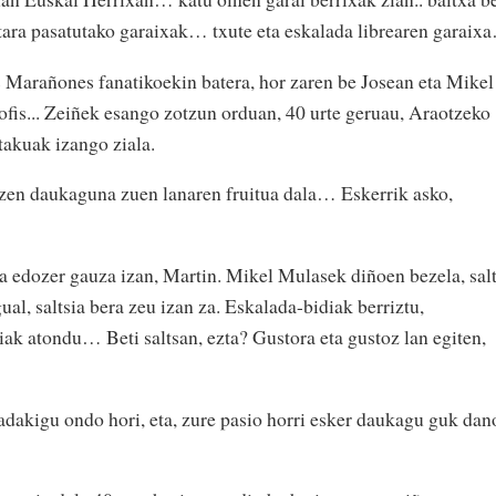
tetara pasatutako garaixak… txute eta eskalada librearen garaix
 Marañones fanatikoekin batera, hor zaren be Josean eta Mikel
ofis... Zeiñek esango zotzun orduan, 40 urte geruau, Araotzeko
akuak izango ziala.
zen daukaguna zuen lanaren fruitua dala… Eskerrik asko,
a edozer gauza izan, Martin. Mikel Mulasek diñoen bezela, sal
gual, saltsia bera zeu izan za. Eskalada-bidiak berriztu,
iak atondu… Beti saltsan, ezta? Gustora eta gustoz lan egiten,
badakigu ondo hori, eta, zure pasio horri esker daukagu guk dan