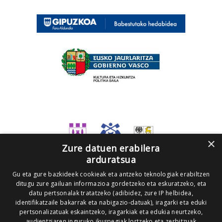
×
Zure datuen erabilera
arduratsua
Gu eta gure bazkideek cookieak eta antzeko teknologiak erabiltzen
ditugu zure gailuan informazioa gordetzeko eta eskuratzeko, eta
datu pertsonalak tratatzeko (adibidez, zure IP helbidea,
identifikatzaile bakarrak eta nabigazio-datuak), iragarki eta eduki
pertsonalizatuak eskaintzeko, iragarkiak eta edukia neurtzeko,
audientziaren inguruko ikuspegiak lortzeko eta zerbitzuak