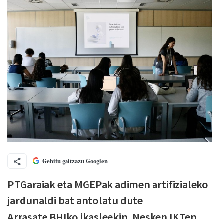
Gehitu gaitzazu Googlen
PTGaraiak eta MGEPak adimen artifizialeko
jardunaldi bat antolatu dute
Arrasate BHIko ikasleekin, Nesken IKTen