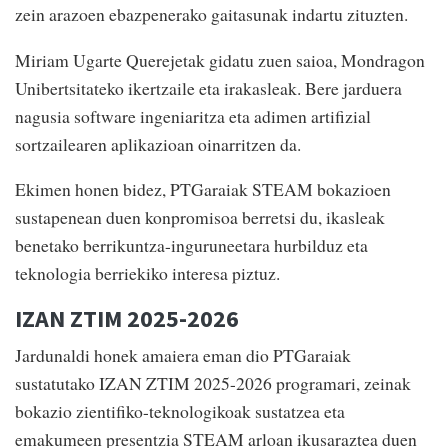
zein arazoen ebazpenerako gaitasunak indartu zituzten.
Miriam Ugarte Querejetak gidatu zuen saioa, Mondragon
Unibertsitateko ikertzaile eta irakasleak. Bere jarduera
nagusia software ingeniaritza eta adimen artifizial
sortzailearen aplikazioan oinarritzen da.
Ekimen honen bidez, PTGaraiak STEAM bokazioen
sustapenean duen konpromisoa berretsi du, ikasleak
benetako berrikuntza-inguruneetara hurbilduz eta
teknologia berriekiko interesa piztuz.
IZAN ZTIM 2025-2026
Jardunaldi honek amaiera eman dio PTGaraiak
sustatutako IZAN ZTIM 2025-2026 programari, zeinak
bokazio zientifiko-teknologikoak sustatzea eta
emakumeen presentzia STEAM arloan ikusaraztea duen