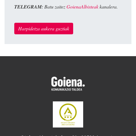
TELEGRAM:
Batu zaitez
GoienaAlbisteak
kanalera.
Harpidetza aukera guztiak