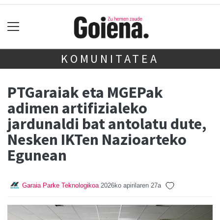
KOMUNITATEA
PTGaraiak eta MGEPak
adimen artifizialeko
jardunaldi bat antolatu dute,
Nesken IKTen Nazioarteko
Egunean
Garaia Parke Teknologikoa
2026ko apirilaren 27a