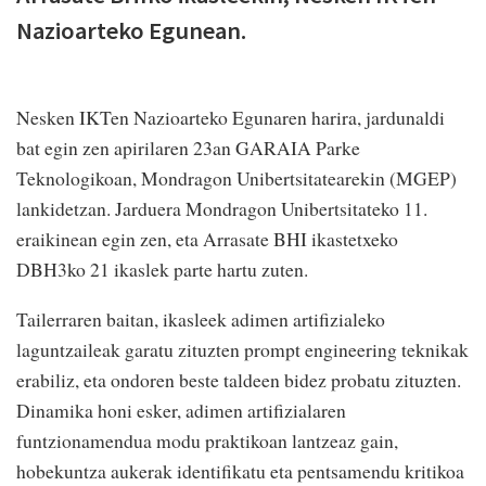
Nazioarteko Egunean.
Nesken IKTen Nazioarteko Egunaren harira, jardunaldi
bat egin zen apirilaren 23an GARAIA Parke
Teknologikoan, Mondragon Unibertsitatearekin (MGEP)
lankidetzan. Jarduera Mondragon Unibertsitateko 11.
eraikinean egin zen, eta Arrasate BHI ikastetxeko
DBH3ko 21 ikaslek parte hartu zuten.
Tailerraren baitan, ikasleek adimen artifizialeko
laguntzaileak garatu zituzten prompt engineering teknikak
erabiliz, eta ondoren beste taldeen bidez probatu zituzten.
Dinamika honi esker, adimen artifizialaren
funtzionamendua modu praktikoan lantzeaz gain,
hobekuntza aukerak identifikatu eta pentsamendu kritikoa