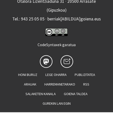
Otalora Lizentziaduna 31 · 20500 Arrasate
(Gipuzkoa)
Tel.: 943 25 05 05 · berriak[ABILDUA]goiena.eus
CodeSyntaxek garatua
HONI BURUZ
LEGE OHARRA
PUBLIZITATEA
ARAUAK
HARREMANETARAKO
RSS
SALAKETEN KANALA
GOIENA TALDEA
GUREKIN LAN EGIN