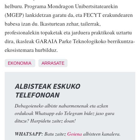
helburu. Programa Mondragon Unibertsitatearekin
(MGEP) lankidetzan garatu da, eta FECYT erakundearen
babesa izan du. Ikasturtean zehar, tailerrak,
profesionalekin topaketak eta jarduera praktikoak uztartu
dira, ikasleak GARAIA Parke Teknologikoko berrikuntza-
ekosistemara hurbilduz.
EKONOMIA
ARRASATE
ALBISTEAK ESKUKO
TELEFONOAN
Debagoieneko albiste nabarmenenak eta azken
ordukoak Whatsapp edo Telegram bidez jaso gura
dituzu? Harpidetu zaitez doan!
WHATSAPP:
Batu zaitez
Goiena
albisteen kanalera.