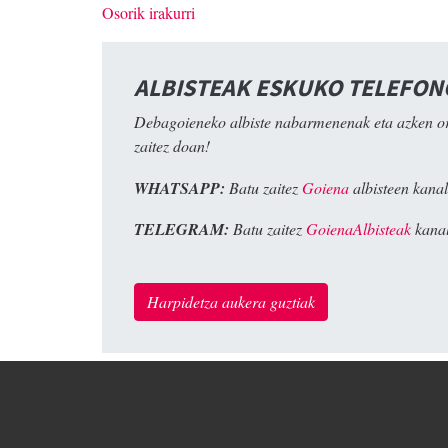
Osorik irakurri
ALBISTEAK ESKUKO TELEFO
Debagoieneko albiste nabarmenenak eta azken o
zaitez doan!
WHATSAPP:
Batu zaitez
Goiena
albisteen kanal
TELEGRAM:
Batu zaitez
GoienaAlbisteak
kanal
Harpidetza aukera guztiak