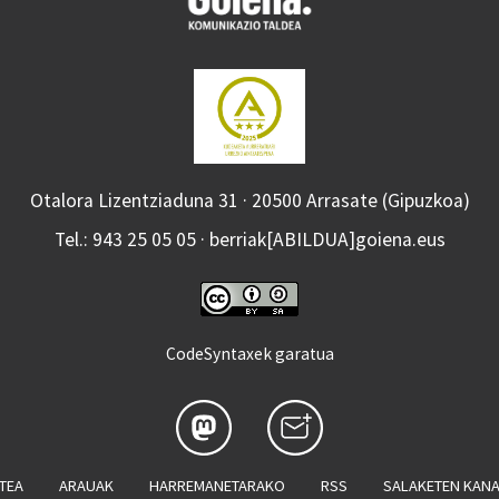
Otalora Lizentziaduna 31 · 20500 Arrasate (Gipuzkoa)
Tel.: 943 25 05 05 · berriak[ABILDUA]goiena.eus
CodeSyntaxek garatua
ATEA
ARAUAK
HARREMANETARAKO
RSS
SALAKETEN KAN