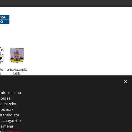
×
 informazioa
lbidea,
skaintzeko,
rbitzuak
etarako eta
 ezaugarriak
 baimena
zu
Iragarkien