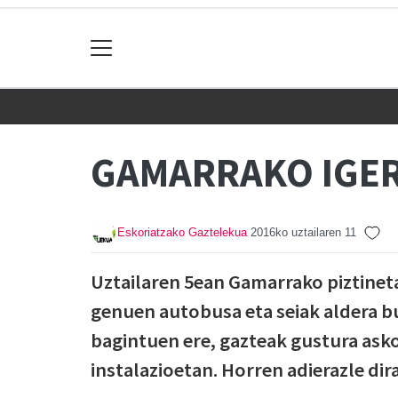
GAMARRAKO IGE
Eskoriatzako Gaztelekua
2016ko uztailaren 11
Uztailaren 5ean Gamarrako piztinet
genuen autobusa eta seiak aldera bu
bagintuen ere, gazteak gustura asko 
instalazioetan. Horren adierazle dir