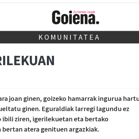
KOMUNITATEA
RILEKUAN
ara joan ginen, goizeko hamarrak ingurua hart
eltatu ginen. Eguraldiak larregi lagundu ez
ibili ziren, igerilekuetan eta bertako
a bertan atera genituen argazkiak.