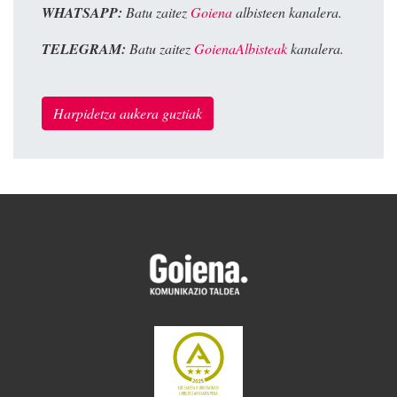
WHATSAPP:
Batu zaitez
Goiena
albisteen kanalera.
TELEGRAM:
Batu zaitez
GoienaAlbisteak
kanalera.
Harpidetza aukera guztiak