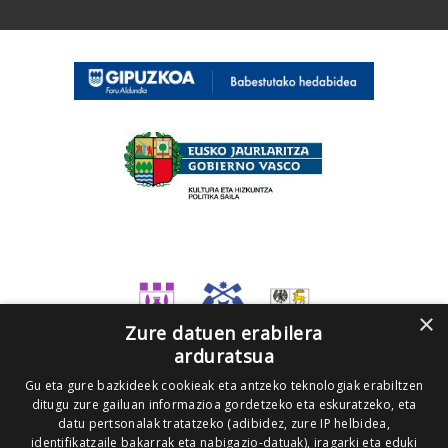
×
Zure datuen erabilera
arduratsua
Gu eta gure bazkideek cookieak eta antzeko teknologiak erabiltzen
ditugu zure gailuan informazioa gordetzeko eta eskuratzeko, eta
datu pertsonalak tratatzeko (adibidez, zure IP helbidea,
identifikatzaile bakarrak eta nabigazio-datuak), iragarki eta eduki