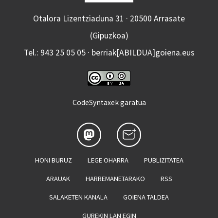
Otalora Lizentziaduna 31 · 20500 Arrasate
(Gipuzkoa)
Tel.: 943 25 05 05 · berriak[ABILDUA]goiena.eus
CodeSyntaxek garatua
HONI BURUZ
LEGE OHARRA
PUBLIZITATEA
ARAUAK
HARREMANETARAKO
RSS
SALAKETEN KANALA
GOIENA TALDEA
GUREKIN LAN EGIN