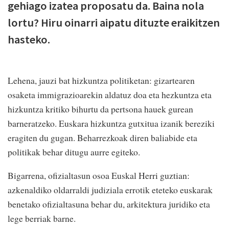
gehiago izatea proposatu da. Baina nola
lortu? Hiru oinarri aipatu dituzte eraikitzen
hasteko.
Lehena, jauzi bat hizkuntza politiketan: gizartearen
osaketa immigrazioarekin aldatuz doa eta hezkuntza eta
hizkuntza kritiko bihurtu da pertsona hauek gurean
barneratzeko. Euskara hizkuntza gutxitua izanik bereziki
eragiten du gugan. Beharrezkoak diren baliabide eta
politikak behar ditugu aurre egiteko.
Bigarrena, ofizialtasun osoa Euskal Herri guztian:
azkenaldiko oldarraldi judiziala errotik eteteko euskarak
benetako ofizialtasuna behar du, arkitektura juridiko eta
lege berriak barne.