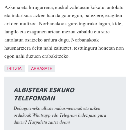
Azkena eta hirugarrena, euskaltzaletasun kokatu, antolatu
eta indartsua: azken hau da gaur egun, batez ere, eragiten
ari den multzoa. Norbanakook gure inguruko lagun, kide,
langile eta ezagunen artean mezua zabaldu eta sare
antolatua osatzeko ardura dugu. Norbanakoak
hausnartzera deitu nahi zaituztet, testuinguru honetan non
egon nahi duzuen erabakitzeko.
IRITZIA
ARRASATE
ALBISTEAK ESKUKO
TELEFONOAN
Debagoieneko albiste nabarmenenak eta azken
ordukoak Whatsapp edo Telegram bidez jaso gura
dituzu? Harpidetu zaitez doan!