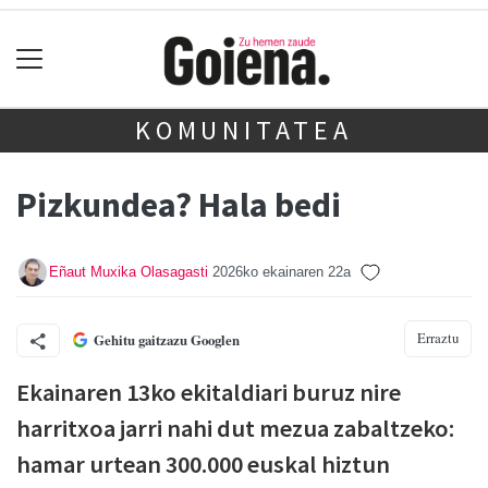
KOMUNITATEA
Pizkundea? Hala bedi
Eñaut Muxika Olasagasti
2026ko ekainaren 22a
Erraztu
Gehitu gaitzazu Googlen
Ekainaren 13ko ekitaldiari buruz nire
harritxoa jarri nahi dut mezua zabaltzeko:
hamar urtean 300.000 euskal hiztun