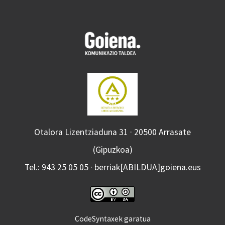
Otalora Lizentziaduna 31 · 20500 Arrasate
(Gipuzkoa)
Tel.: 943 25 05 05 · berriak[ABILDUA]goiena.eus
CodeSyntaxek garatua