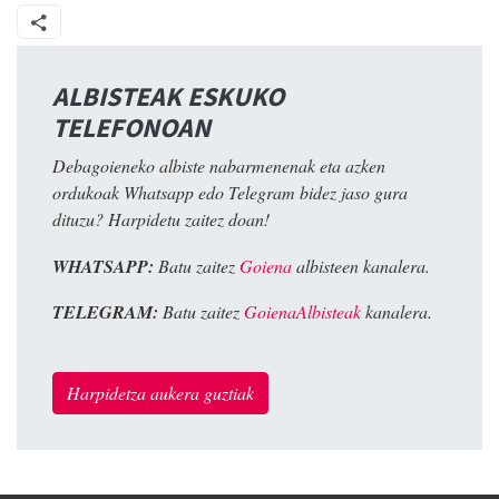
ALBISTEAK ESKUKO
TELEFONOAN
Debagoieneko albiste nabarmenenak eta azken
ordukoak Whatsapp edo Telegram bidez jaso gura
dituzu? Harpidetu zaitez doan!
WHATSAPP:
Batu zaitez
Goiena
albisteen kanalera.
TELEGRAM:
Batu zaitez
GoienaAlbisteak
kanalera.
Harpidetza aukera guztiak