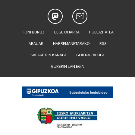
HONI BURUZ
LEGE OHARRA
PUBLIZITATEA
ARAUAK
HARREMANETARAKO
RSS
SALAKETEN KANALA
GOIENA TALDEA
GUREKIN LAN EGIN