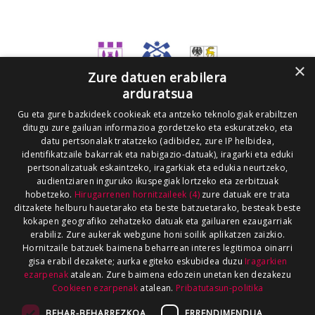
×
Zure datuen erabilera
arduratsua
Gu eta gure bazkideek cookieak eta antzeko teknologiak erabiltzen
ditugu zure gailuan informazioa gordetzeko eta eskuratzeko, eta
datu pertsonalak tratatzeko (adibidez, zure IP helbidea,
identifikatzaile bakarrak eta nabigazio-datuak), iragarki eta eduki
pertsonalizatuak eskaintzeko, iragarkiak eta edukia neurtzeko,
audientziaren inguruko ikuspegiak lortzeko eta zerbitzuak
hobetzeko.
Hirugarrenen hornitzaileek (4)
zure datuak ere trata
ditzakete helburu hauetarako eta beste batzuetarako, besteak beste
kokapen geografiko zehatzeko datuak eta gailuaren ezaugarriak
erabiliz. Zure aukerak webgune honi soilik aplikatzen zaizkio.
Hornitzaile batzuek baimena beharrean interes legitimoa oinarri
gisa erabil dezakete; aurka egiteko eskubidea duzu
Iragarkien
ezarpenak
atalean. Zure baimena edozein unetan ken dezakezu
Cookieen ezarpenak
atalean.
Pribatutasun-politika
BEHAR-BEHARREZKOA
ERRENDIMENDUA