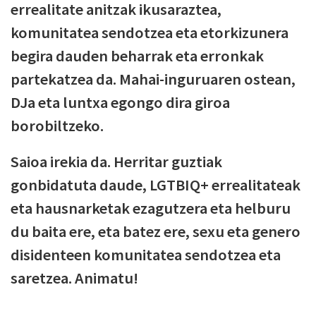
errealitate anitzak ikusaraztea,
komunitatea sendotzea eta etorkizunera
begira dauden beharrak eta erronkak
partekatzea da. Mahai-inguruaren ostean,
DJa eta luntxa egongo dira giroa
borobiltzeko.
Saioa irekia da. Herritar guztiak
gonbidatuta daude, LGTBIQ+ errealitateak
eta hausnarketak ezagutzera eta helburu
du baita ere, eta batez ere, sexu eta genero
disidenteen komunitatea sendotzea eta
saretzea. Animatu!