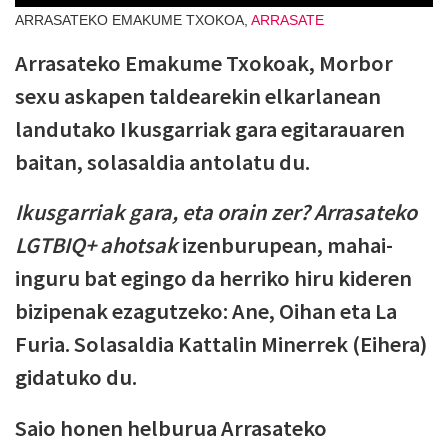
ARRASATEKO EMAKUME TXOKOA,
ARRASATE
Arrasateko Emakume Txokoak, Morbor
sexu askapen taldearekin elkarlanean
landutako Ikusgarriak gara egitarauaren
baitan, solasaldia antolatu du.
Ikusgarriak gara, eta orain zer? Arrasateko
LGTBIQ+ ahotsak
izenburupean, mahai-
inguru bat egingo da herriko hiru kideren
bizipenak ezagutzeko: Ane, Oihan eta La
Furia. Solasaldia Kattalin Minerrek (Eihera)
gidatuko du.
Saio honen helburua Arrasateko