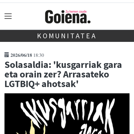
KOMUNITATEA
2026/06/18
18:30
Solasaldia: 'kusgarriak gara
eta orain zer? Arrasateko
LGTBIQ+ ahotsak'