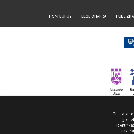
HONI BURUZ
LEGE OHARRA
PUBLIZIT
Gu eta gure
gordet
identifika
iragark