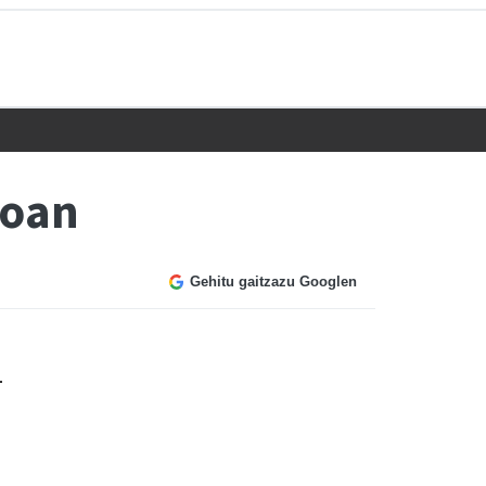
roan
Gehitu gaitzazu Googlen
-