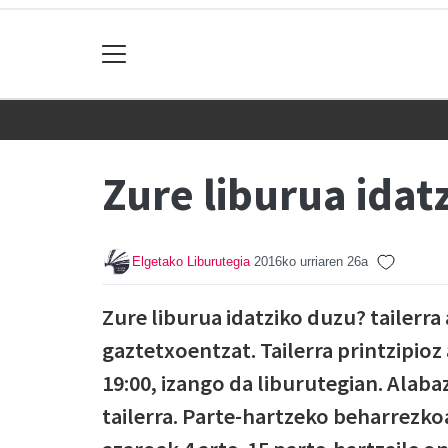
Zure liburua idat
Elgetako Liburutegia
2016ko urriaren 26a
Zure liburua idatziko duzu? tailerr
gaztetxoentzat. Tailerra printzipioz
19:00, izango da liburutegian. Alab
tailerra. Parte-hartzeko beharrezko