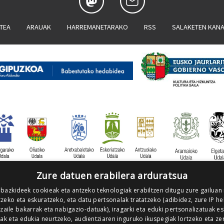
ATEA
ARAUAK
HARREMANETARAKO
RSS
SALAKETEN KAN
Zure datuen erabilera arduratsua
 bazkideek cookieak eta antzeko teknologiak erabiltzen ditugu zure gailuan
zeko eta eskuratzeko, eta datu pertsonalak tratatzeko (adibidez, zure IP he
tzaile bakarrak eta nabigazio-datuak), iragarki eta eduki pertsonalizatuak e
iak eta edukia neurtzeko, audientziaren inguruko ikuspegiak lortzeko eta ze