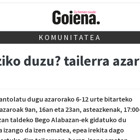
KOMUNITATEA
ziko duzu? tailerra aza
a antolatu dugu azarorako 6-12 urte bitarteko
 azaroak 9an, 16an eta 23an, asteazkenak, 17:00
azan taldeko Bego Alabazan-ek gidatuko du
a izango da izen ematea, epea irekita dago