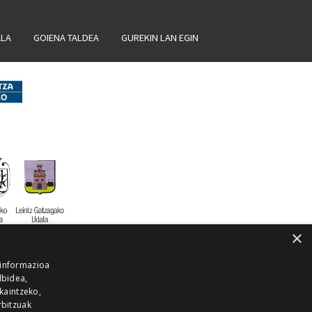
ALA
GOIENA TALDEA
GUREKIN LAN EGIN
×
 informazioa
lbidea,
skaintzeko,
rbitzuak