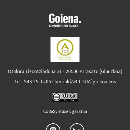
Otalora Lizentziaduna 31 · 20500 Arrasate (Gipuzkoa)
Tel.: 943 25 05 05 · berriak[ABILDUA]goiena.eus
CodeSyntaxek garatua