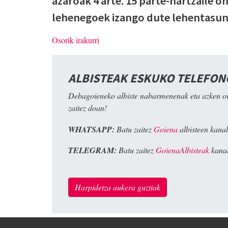
azaroak 4 arte. 15 parte-hartzaile o
lehenegoek izango dute lehentasun
Osorik irakurri
ALBISTEAK ESKUKO TELEFO
Debagoieneko albiste nabarmenenak eta azken o
zaitez doan!
WHATSAPP:
Batu zaitez
Goiena
albisteen kanal
TELEGRAM:
Batu zaitez
GoienaAlbisteak
kanal
Harpidetza aukera guztiak