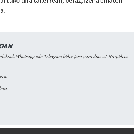
nartuko dira tailerrean, beraz, izena ematen
a.
NOAN
rdukoak Whatsapp edo Telegram bidez jaso gura dituzu? Harpidetu
era.
era.