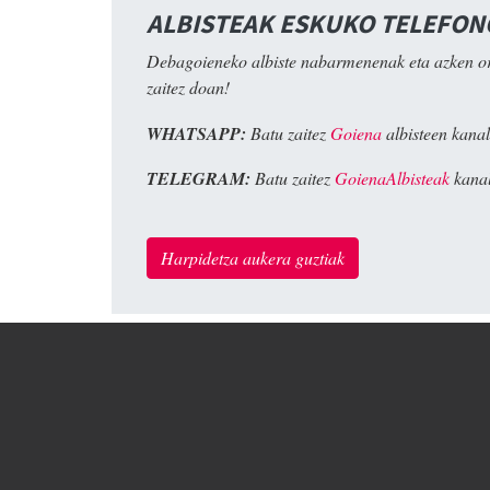
ALBISTEAK ESKUKO TELEFO
Debagoieneko albiste nabarmenenak eta azken o
zaitez doan!
WHATSAPP:
Batu zaitez
Goiena
albisteen kanal
TELEGRAM:
Batu zaitez
GoienaAlbisteak
kanal
Harpidetza aukera guztiak