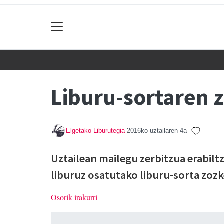
Liburu-sortaren 
Elgetako Liburutegia
2016ko uztailaren 4a
Uztailean mailegu zerbitzua erabil
liburuz osatutako liburu-sorta zoz
Osorik irakurri