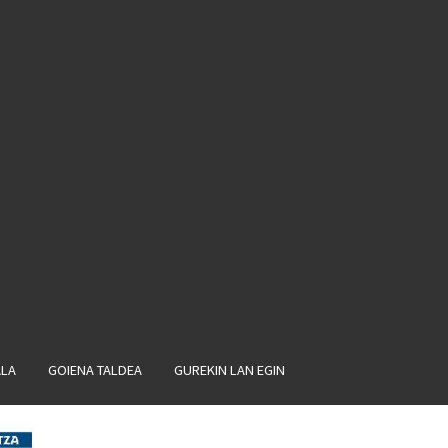
ALA
GOIENA TALDEA
GUREKIN LAN EGIN