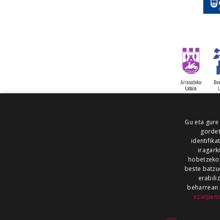
Gu eta gure
gordet
identifika
iragark
hobetzeko
beste batzu
erabili
beharrean 
ezarpen
AIARALDEA
AIKOR
AIURRI
ALEA
BEGITU
ERRAN
EUSKALERRIA IRRA