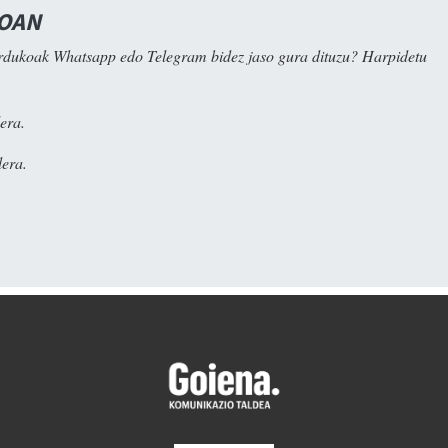
NOAN
rdukoak Whatsapp edo Telegram bidez jaso gura dituzu? Harpidetu
era.
era.