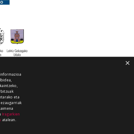
×
 informazioa
lbidea,
skaintzeko,
rbitzuak
etarako eta
 ezaugarriak
 baimena
zu
Iragarkien
k
atalean.
EITIA GUKA
AZKOITIA GUKA
BARRENA
GUKA
GUKA TELEBISTA
HIRUKA