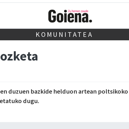
KOMUNITATEA
zozketa
tzen duzuen bazkide helduon artean poltsikoko
ketatuko dugu.