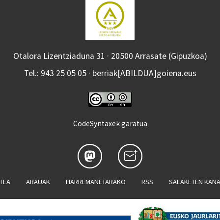
Otalora Lizentziaduna 31 · 20500 Arrasate (Gipuzkoa)
Tel.: 943 25 05 05 · berriak[ABILDUA]goiena.eus
CodeSyntaxek garatua
ATEA
ARAUAK
HARREMANETARAKO
RSS
SALAKETEN KAN