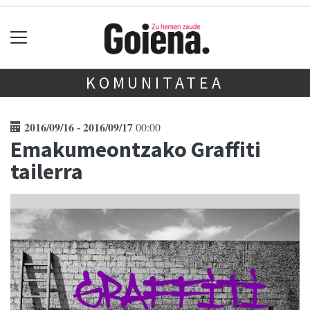
KOMUNITATEA
2016/09/16 - 2016/09/17
00:00
Emakumeontzako Graffiti
tailerra