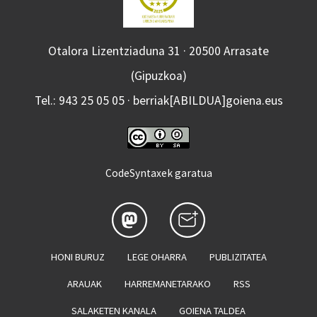
Otalora Lizentziaduna 31 · 20500 Arrasate
(Gipuzkoa)
Tel.: 943 25 05 05 · berriak[ABILDUA]goiena.eus
CodeSyntaxek garatua
HONI BURUZ
LEGE OHARRA
PUBLIZITATEA
ARAUAK
HARREMANETARAKO
RSS
SALAKETEN KANALA
GOIENA TALDEA