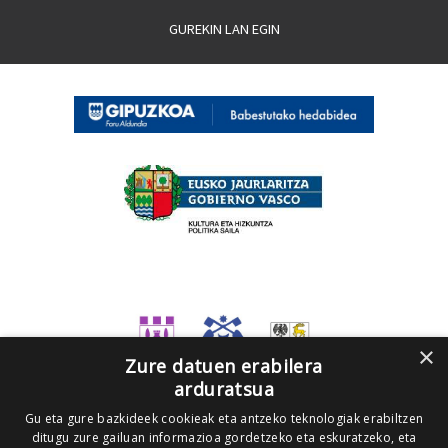
GUREKIN LAN EGIN
×
Zure datuen erabilera
arduratsua
Gu eta gure bazkideek cookieak eta antzeko teknologiak erabiltzen
ditugu zure gailuan informazioa gordetzeko eta eskuratzeko, eta