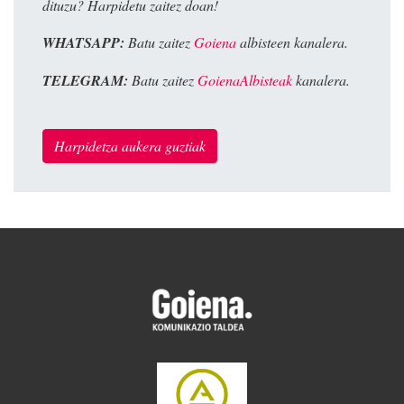
dituzu? Harpidetu zaitez doan!
WHATSAPP:
Batu zaitez
Goiena
albisteen kanalera.
TELEGRAM:
Batu zaitez
GoienaAlbisteak
kanalera.
Harpidetza aukera guztiak