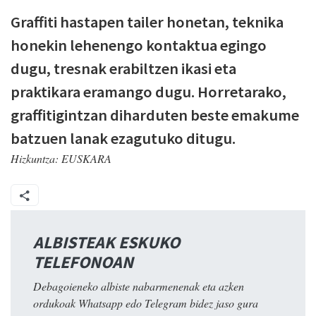
Graffiti hastapen tailer honetan, teknika
honekin lehenengo kontaktua egingo
dugu, tresnak erabiltzen ikasi eta
praktikara eramango dugu. Horretarako,
graffitigintzan diharduten beste emakume
batzuen lanak ezagutuko ditugu.
Hizkuntza:
EUSKARA
ALBISTEAK ESKUKO
TELEFONOAN
Debagoieneko albiste nabarmenenak eta azken
ordukoak Whatsapp edo Telegram bidez jaso gura