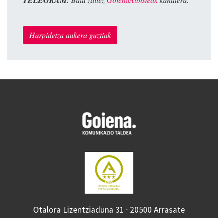
Harpidetza aukera guztiak
Otalora Lizentziaduna 31 · 20500 Arrasate