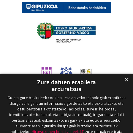
×
Zure datuen erabilera
arduratsua
Gu eta gure bazkideek cookieak eta antzeko teknologiak erabiltzen
ditugu zure gailuan informazioa gordetzeko eta eskuratzeko, eta
datu pertsonalak tratatzeko (adibidez, zure IP helbidea,
identifikatzaile bakarrak eta nabigazio-datuak), iragarki eta eduki
pertsonalizatuak eskaintzeko, iragarkiak eta edukia neurtzeko,
audientziaren inguruko ikuspegiak lortzeko eta zerbitzuak
hobetzeko.
Hirugarrenen hornitzaileek (4)
zure datuak ere trata