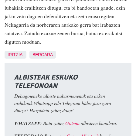
lubakiak eraikitzen ditugu, eta bi bandoetan gaude, ezin
jakin zein dagoen defenditzen eta zein eraso egiten.
Nekagarria da norberaren aurkako gerra bat irabazten
saiatzea. Zaindu ezazue zeuen burua, baina ez erakutsi
diguten moduan.
IRITZIA
BERGARA
ALBISTEAK ESKUKO
TELEFONOAN
Debagoieneko albiste nabarmenenak eta azken
ordukoak Whatsapp edo Telegram bidez jaso gura
dituzu? Harpidetu zaitez doan!
WHATSAPP:
Batu zaitez
Goiena
albisteen kanalera.
TELEGRAM:
Batu zaitez
GoienaAlbisteak
kanalera.