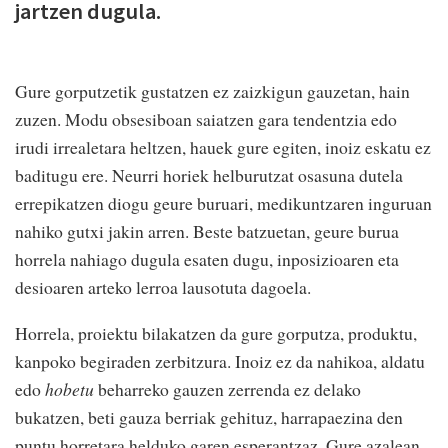
jartzen dugula.
Gure gorputzetik gustatzen ez zaizkigun gauzetan, hain
zuzen. Modu obsesiboan saiatzen gara tendentzia edo
irudi irrealetara heltzen, hauek gure egiten, inoiz eskatu ez
baditugu ere. Neurri horiek helburutzat osasuna dutela
errepikatzen diogu geure buruari, medikuntzaren inguruan
nahiko gutxi jakin arren. Beste batzuetan, geure burua
horrela nahiago dugula esaten dugu, inposizioaren eta
desioaren arteko lerroa lausotuta dagoela.
Horrela, proiektu bilakatzen da gure gorputza, produktu,
kanpoko begiraden zerbitzura. Inoiz ez da nahikoa, aldatu
edo
hobetu
beharreko gauzen zerrenda ez delako
bukatzen, beti gauza berriak gehituz, harrapaezina den
puntu horretara helduko garen esperantzaz. Gure azalean