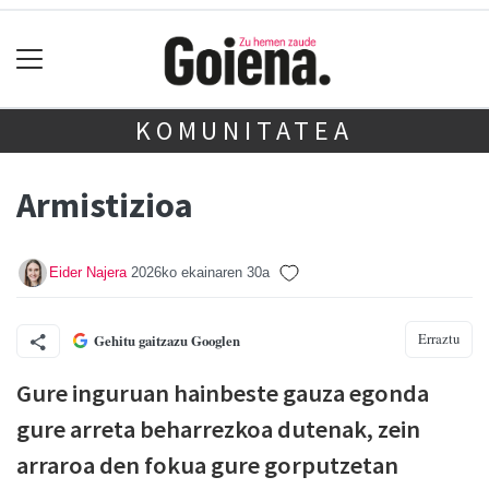
KOMUNITATEA
Armistizioa
Eider Najera
2026ko ekainaren 30a
Erraztu
Gehitu gaitzazu Googlen
Gure inguruan hainbeste gauza egonda
gure arreta beharrezkoa dutenak, zein
arraroa den fokua gure gorputzetan