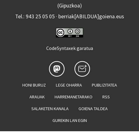
(Gipuzkoa)
Tel.: 943 25 05 05 · berriak[ABILDUA]goiena.eus
CodeSyntaxek garatua
HONI BURUZ
LEGE OHARRA
PUBLIZITATEA
ARAUAK
HARREMANETARAKO
RSS
SALAKETEN KANALA
GOIENA TALDEA
GUREKIN LAN EGIN