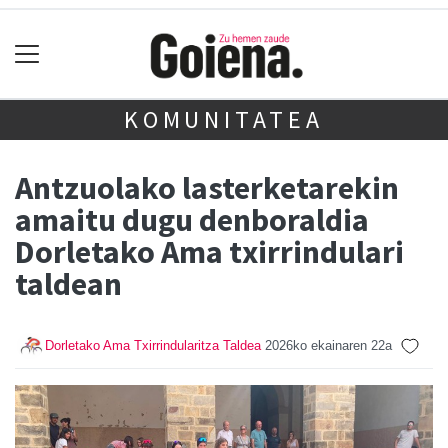
KOMUNITATEA
Antzuolako lasterketarekin
amaitu dugu denboraldia
Dorletako Ama txirrindulari
taldean
Dorletako Ama Txirrindularitza Taldea
2026ko ekainaren 22a