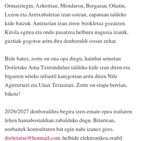
Ormaiztegin, Azkoitian, Mendaron, Bergaran, Oñatin,
Lezon eta Aretxabaletan izan ostean, zapatuan taldeko
kide batzuk Antzuolan izan ziren bizikletaz gozatzen.
Kirola egitea eta ondo pasatzea helburu nagusia izanik,
guztiak gogotsu aritu dira denboraldi osoan zehar.
Bide batez, zorte on ona opa diegu, hainbat urteetan
Dorletako Ama Txirrindulari taldeko kide izan diren eta
bigarren urteko infantil kategorian aritu diren Nile
Agirretxeri eta Unax Teixeirari. Zorte on etapa berrian,
bikote!
2026/2027 denboraldira begira izen-emate epea irailaren
lehen hamabostaldian zabalduko dugu. Bitartean,
norbaitek kontsultaren bat egin nahi izanez gero,
dorletatxe@hotmail.com
helbide elektronikoa erabil