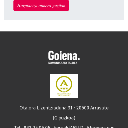
Harpidetza aukera guztiak
Otalora Lizentziaduna 31 · 20500 Arrasate
(Gipuzkoa)
Tel.: 943 25 05 05 · berriak[ABILDUA]goiena.eus