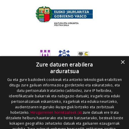
×
Zure datuen erabilera
arduratsua
Gu eta gure bazkideek cookieak eta antzeko teknologiak erabiltzen
ditugu zure gailuan informazioa gordetzeko eta eskuratzeko, eta
datu pertsonalak tratatzeko (adibidez, zure IP helbidea,
identifikatzaile bakarrak eta nabigazio-datuak), iragarki eta eduki
pertsonalizatuak eskaintzeko, iragarkiak eta edukia neurtzeko,
audientziaren inguruko ikuspegiak lortzeko eta zerbitzuak
hobetzeko.
Hirugarrenen hornitzaileek (4)
zure datuak ere trata
ditzakete helburu hauetarako eta beste batzuetarako, besteak beste
kokapen geografiko zehatzeko datuak eta gailuaren ezaugarriak
erabiliz. Zure aukerak webgune honi soilik aplikatzen zaizkio.