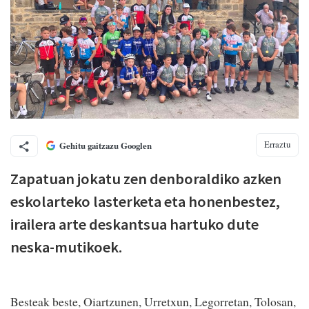
Erraztu
Gehitu gaitzazu Googlen
Zapatuan jokatu zen denboraldiko azken
eskolarteko lasterketa eta honenbestez,
irailera arte deskantsua hartuko dute
neska-mutikoek.
Besteak beste, Oiartzunen, Urretxun, Legorretan, Tolosan,