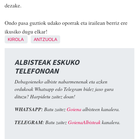
dezake.
Ondo pasa guztiok udako oporrak eta irailean berriz ere
ikusiko dugu elkar!
KIROLA
ANTZUOLA
ALBISTEAK ESKUKO
TELEFONOAN
Debagoieneko albiste nabarmenenak eta azken
ordukoak Whatsapp edo Telegram bidez jaso gura
dituzu? Harpidetu zaitez doan!
WHATSAPP:
Batu zaitez
Goiena
albisteen kanalera.
TELEGRAM:
Batu zaitez
GoienaAlbisteak
kanalera.