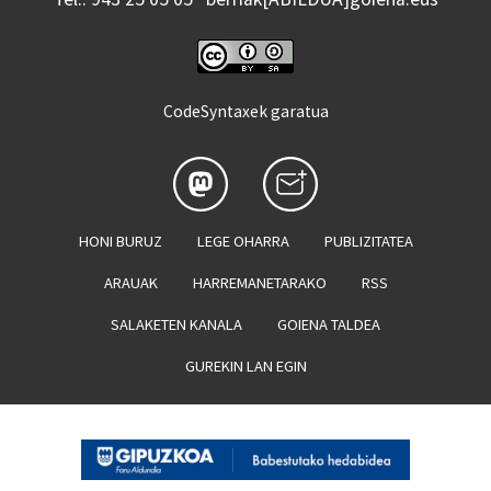
CodeSyntaxek garatua
HONI BURUZ
LEGE OHARRA
PUBLIZITATEA
ARAUAK
HARREMANETARAKO
RSS
SALAKETEN KANALA
GOIENA TALDEA
GUREKIN LAN EGIN