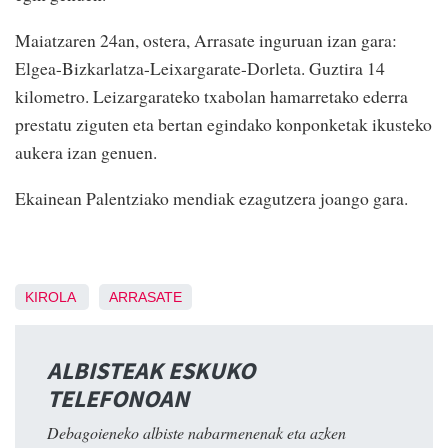
Maiatzaren 24an, ostera, Arrasate inguruan izan gara:
Elgea-Bizkarlatza-Leixargarate-Dorleta. Guztira 14
kilometro. Leizargarateko txabolan hamarretako ederra
prestatu ziguten eta bertan egindako konponketak ikusteko
aukera izan genuen.
Ekainean Palentziako mendiak ezagutzera joango gara.
KIROLA
ARRASATE
ALBISTEAK ESKUKO
TELEFONOAN
Debagoieneko albiste nabarmenenak eta azken