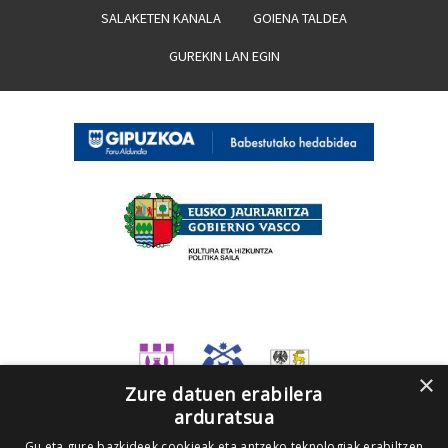
SALAKETEN KANALA
GOIENA TALDEA
GUREKIN LAN EGIN
×
Zure datuen erabilera
arduratsua
Gu eta gure bazkideek cookieak eta antzeko teknologiak erabiltzen