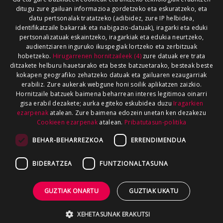
ditugu zure gailuan informazioa gordetzeko eta eskuratzeko, eta
datu pertsonalak tratatzeko (adibidez, zure IP helbidea,
identifikatzaile bakarrak eta nabigazio-datuak), iragarki eta eduki
pertsonalizatuak eskaintzeko, iragarkiak eta edukia neurtzeko,
audientziaren inguruko ikuspegiak lortzeko eta zerbitzuak
hobetzeko.
Hirugarrenen hornitzaileek (4)
zure datuak ere trata
ditzakete helburu hauetarako eta beste batzuetarako, besteak beste
kokapen geografiko zehatzeko datuak eta gailuaren ezaugarriak
erabiliz. Zure aukerak webgune honi soilik aplikatzen zaizkio.
Hornitzaile batzuek baimena beharrean interes legitimoa oinarri
gisa erabil dezakete; aurka egiteko eskubidea duzu
Iragarkien
ezarpenak
atalean. Zure baimena edozein unetan ken dezakezu
Cookieen ezarpenak
atalean.
Pribatutasun-politika
BEHAR-BEHARREZKOA
ERRENDIMENDUA
BIDERATZEA
FUNTZIONALTASUNA
GUZTIAK ONARTU
GUZTIAK UKATU
XEHETASUNAK ERAKUTSI