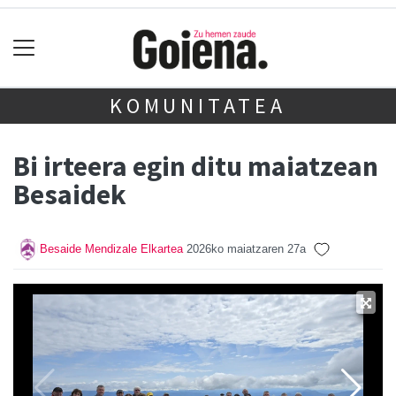
KOMUNITATEA
Bi irteera egin ditu maiatzean
Besaidek
Besaide Mendizale Elkartea
2026ko maiatzaren 27a