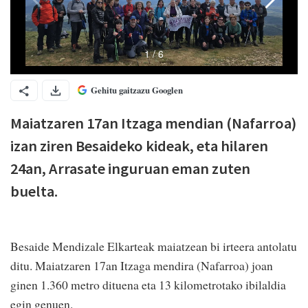
Gehitu gaitzazu Googlen
Maiatzaren 17an Itzaga mendian (Nafarroa)
izan ziren Besaideko kideak, eta hilaren
24an, Arrasate inguruan eman zuten
buelta.
Besaide Mendizale Elkarteak maiatzean bi irteera antolatu
ditu. Maiatzaren 17an Itzaga mendira (Nafarroa) joan
ginen 1.360 metro dituena eta 13 kilometrotako ibilaldia
egin genuen.