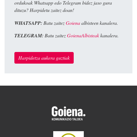
ordukoak Whatsapp edo Telegram bidez jaso gura
dituzu? Harpidetu zaitez doan!
WHATSAPP:
Batu zaitez
Goiena
albisteen kanalera.
TELEGRAM:
Batu zaitez
GoienaAlbisteak
kanalera.
Harpidetza aukera guztiak