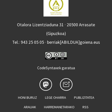
Otalora Lizentziaduna 31 · 20500 Arrasate
(Gipuzkoa)
Tel.: 943 25 05 05 · berriak[ABILDUA]goiena.eus
CodeSyntaxek garatua
HONI BURUZ
LEGE OHARRA
PUBLIZITATEA
ARAUAK
HARREMANETARAKO
RSS