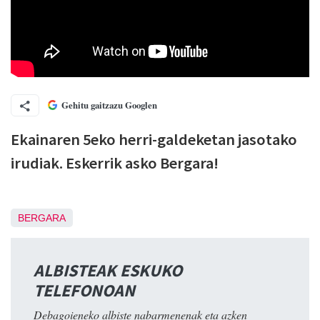
Gehitu gaitzazu Googlen
Ekainaren 5eko herri-galdeketan jasotako
irudiak. Eskerrik asko Bergara!
BERGARA
ALBISTEAK ESKUKO
TELEFONOAN
Debagoieneko albiste nabarmenenak eta azken