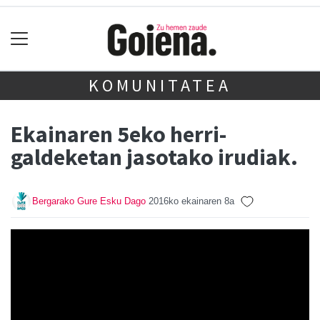
KOMUNITATEA
Ekainaren 5eko herri-
galdeketan jasotako irudiak.
Bergarako Gure Esku Dago
2016ko ekainaren 8a