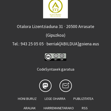
Otalora Lizentziaduna 31 · 20500 Arrasate
(Gipuzkoa)
Tel.: 943 25 05 05 · berriak[ABILDUA]goiena.eus
CodeSyntaxek garatua
HONI BURUZ
LEGE OHARRA
PUBLIZITATEA
ARAUAK
HARREMANETARAKO
RSS