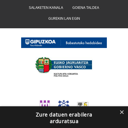
SALAKETEN KANALA
GOIENA TALDEA
GUREKIN LAN EGIN
×
Zure datuen erabilera
arduratsua