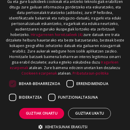
Gu eta gure bazkideek cookieak eta antzeko teknologiak erabiltzen
ditugu zure gailuan informazioa gordetzeko eta eskuratzeko, eta
datu pertsonalak tratatzeko (adibidez, zure IP helbidea,
identifikatzaile bakarrak eta nabigazio-datuak), iragarki eta eduki
pertsonalizatuak eskaintzeko, iragarkiak eta edukia neurtzeko,
audientziaren inguruko ikuspegiak lortzeko eta zerbitzuak
hobetzeko.
Hirugarrenen hornitzaileek (4)
zure datuak ere trata
ditzakete helburu hauetarako eta beste batzuetarako, besteak beste
kokapen geografiko zehatzeko datuak eta gailuaren ezaugarriak
erabiliz. Zure aukerak webgune honi soilik aplikatzen zaizkio.
Hornitzaile batzuek baimena beharrean interes legitimoa oinarri
gisa erabil dezakete; aurka egiteko eskubidea duzu
Iragarkien
ezarpenak
atalean. Zure baimena edozein unetan ken dezakezu
Cookieen ezarpenak
atalean.
Pribatutasun-politika
BEHAR-BEHARREZKOA
ERRENDIMENDUA
BIDERATZEA
FUNTZIONALTASUNA
GUZTIAK ONARTU
GUZTIAK UKATU
XEHETASUNAK ERAKUTSI