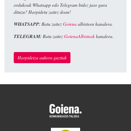
ordukoak Whatsapp edo Telegram bidez jaso gura
dituzu? Harpidetu zaitez doan!
WHATSAPP:
Batu zaitez
Goiena
albisteen kanalera.
TELEGRAM:
Batu zaitez
GoienaAlbisteak
kanalera.
Harpidetza aukera guztiak