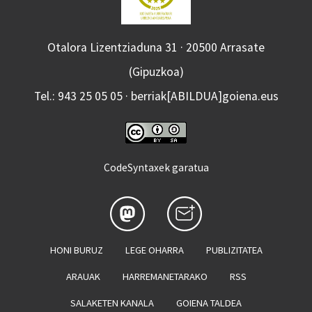
Otalora Lizentziaduna 31 · 20500 Arrasate
(Gipuzkoa)
Tel.: 943 25 05 05 · berriak[ABILDUA]goiena.eus
CodeSyntaxek garatua
HONI BURUZ
LEGE OHARRA
PUBLIZITATEA
ARAUAK
HARREMANETARAKO
RSS
SALAKETEN KANALA
GOIENA TALDEA