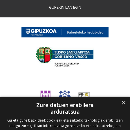
GUREKIN LAN EGIN
×
Zure datuen erabilera
arduratsua
Gu eta gure bazkideek cookieak eta antzeko teknologiak erabiltzen
ditugu zure gailuan informazioa gordetzeko eta eskuratzeko, eta