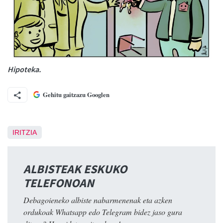
Hipoteka.
Gehitu gaitzazu Googlen
IRITZIA
ALBISTEAK ESKUKO
TELEFONOAN
Debagoieneko albiste nabarmenenak eta azken
ordukoak Whatsapp edo Telegram bidez jaso gura