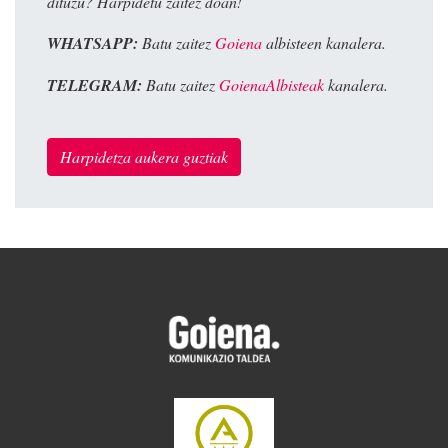
dituzu? Harpidetu zaitez doan!
WHATSAPP:
Batu zaitez
Goiena
albisteen kanalera.
TELEGRAM:
Batu zaitez
GoienaAlbisteak
kanalera.
Harpidetza aukera guztiak