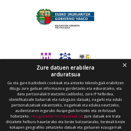
×
Zure datuen erabilera
arduratsua
Gu eta gure bazkideek cookieak eta antzeko teknologiak erabiltzen
ditugu zure gailuan informazioa gordetzeko eta eskuratzeko, eta
datu pertsonalak tratatzeko (adibidez, zure IP helbidea,
identifikatzaile bakarrak eta nabigazio-datuak), iragarki eta eduki
pertsonalizatuak eskaintzeko, iragarkiak eta edukia neurtzeko,
audientziaren inguruko ikuspegiak lortzeko eta zerbitzuak
hobetzeko.
Hirugarrenen hornitzaileek (4)
zure datuak ere trata
ditzakete helburu hauetarako eta beste batzuetarako, besteak beste
kokapen geografiko zehatzeko datuak eta gailuaren ezaugarriak