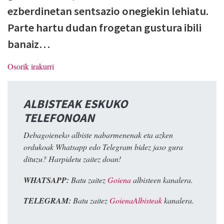
ezberdinetan sentsazio onegiekin lehiatu.
Parte hartu dudan frogetan gustura ibili
banaiz…
Osorik irakurri
ALBISTEAK ESKUKO
TELEFONOAN
Debagoieneko albiste nabarmenenak eta azken
ordukoak Whatsapp edo Telegram bidez jaso gura
dituzu? Harpidetu zaitez doan!
WHATSAPP:
Batu zaitez
Goiena
albisteen kanalera.
TELEGRAM:
Batu zaitez
GoienaAlbisteak
kanalera.