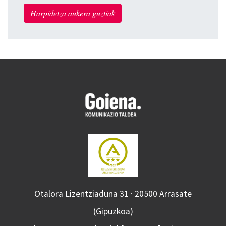
Harpidetza aukera guztiak
Otalora Lizentziaduna 31 · 20500 Arrasate
(Gipuzkoa)