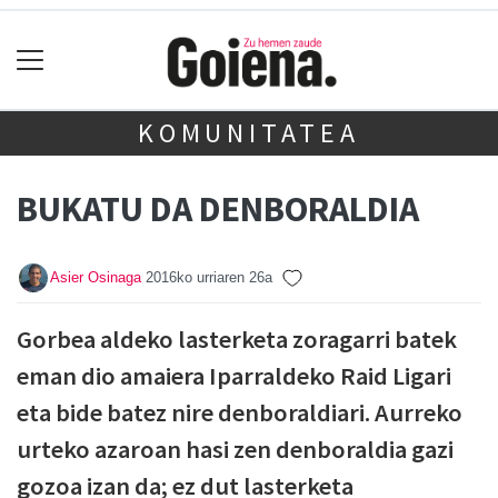
KOMUNITATEA
BUKATU DA DENBORALDIA
Asier Osinaga
2016ko urriaren 26a
Gorbea aldeko lasterketa zoragarri batek
eman dio amaiera Iparraldeko Raid Ligari
eta bide batez nire denboraldiari. Aurreko
urteko azaroan hasi zen denboraldia gazi
gozoa izan da; ez dut lasterketa