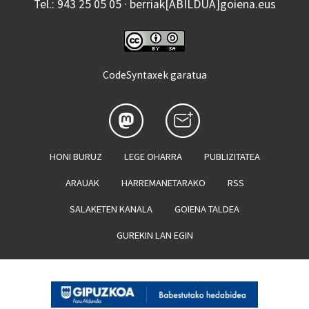
Tel.: 943 25 05 05 · berriak[ABILDUA]goiena.eus
CodeSyntaxek garatua
HONI BURUZ
LEGE OHARRA
PUBLIZITATEA
ARAUAK
HARREMANETARAKO
RSS
SALAKETEN KANALA
GOIENA TALDEA
GUREKIN LAN EGIN