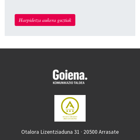
Harpidetza aukera guztiak
Otalora Lizentziaduna 31 · 20500 Arrasate