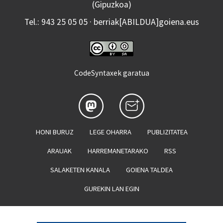
(Gipuzkoa)
Tel.: 943 25 05 05 · berriak[ABILDUA]goiena.eus
CodeSyntaxek garatua
HONI BURUZ
LEGE OHARRA
PUBLIZITATEA
ARAUAK
HARREMANETARAKO
RSS
SALAKETEN KANALA
GOIENA TALDEA
GUREKIN LAN EGIN