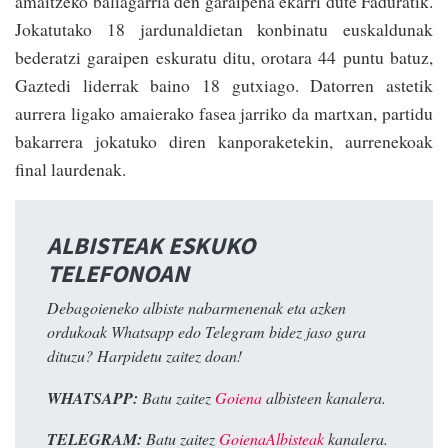
amaitzeko baliagarria den garaipena ekarri dute Faduratik.
Jokatutako 18 jardunaldietan konbinatu euskaldunak
bederatzi garaipen eskuratu ditu, orotara 44 puntu batuz,
Gaztedi liderrak baino 18 gutxiago. Datorren astetik
aurrera ligako amaierako fasea jarriko da martxan, partidu
bakarrera jokatuko diren kanporaketekin, aurrenekoak
final laurdenak.
ALBISTEAK ESKUKO
TELEFONOAN
Debagoieneko albiste nabarmenenak eta azken
ordukoak Whatsapp edo Telegram bidez jaso gura
dituzu? Harpidetu zaitez doan!
WHATSAPP:
Batu zaitez
Goiena
albisteen kanalera.
TELEGRAM:
Batu zaitez
GoienaAlbisteak
kanalera.