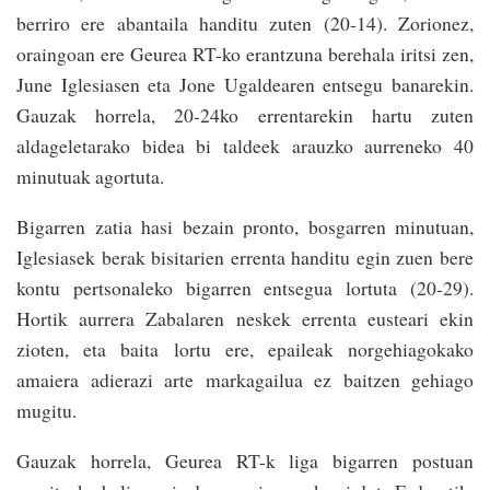
berriro ere abantaila handitu zuten (20-14). Zorionez,
oraingoan ere Geurea RT-ko erantzuna berehala iritsi zen,
June Iglesiasen eta Jone Ugaldearen entsegu banarekin.
Gauzak horrela, 20-24ko errentarekin hartu zuten
aldageletarako bidea bi taldeek arauzko aurreneko 40
minutuak agortuta.
Bigarren zatia hasi bezain pronto, bosgarren minutuan,
Iglesiasek berak bisitarien errenta handitu egin zuen bere
kontu pertsonaleko bigarren entsegua lortuta (20-29).
Hortik aurrera Zabalaren neskek errenta eusteari ekin
zioten, eta baita lortu ere, epaileak norgehiagokako
amaiera adierazi arte markagailua ez baitzen gehiago
mugitu.
Gauzak horrela, Geurea RT-k liga bigarren postuan