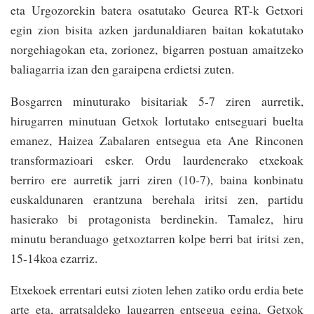
eta Urgozorekin batera osatutako Geurea RT-k Getxori
egin zion bisita azken jardunaldiaren baitan kokatutako
norgehiagokan eta, zorionez, bigarren postuan amaitzeko
baliagarria izan den garaipena erdietsi zuten.
Bosgarren minuturako bisitariak 5-7 ziren aurretik,
hirugarren minutuan Getxok lortutako entseguari buelta
emanez, Haizea Zabalaren entsegua eta Ane Rinconen
transformazioari esker. Ordu laurdenerako etxekoak
berriro ere aurretik jarri ziren (10-7), baina konbinatu
euskaldunaren erantzuna berehala iritsi zen, partidu
hasierako bi protagonista berdinekin. Tamalez, hiru
minutu beranduago getxoztarren kolpe berri bat iritsi zen,
15-14koa ezarriz.
Etxekoek errentari eutsi zioten lehen zatiko ordu erdia bete
arte eta, arratsaldeko laugarren entsegua egina, Getxok