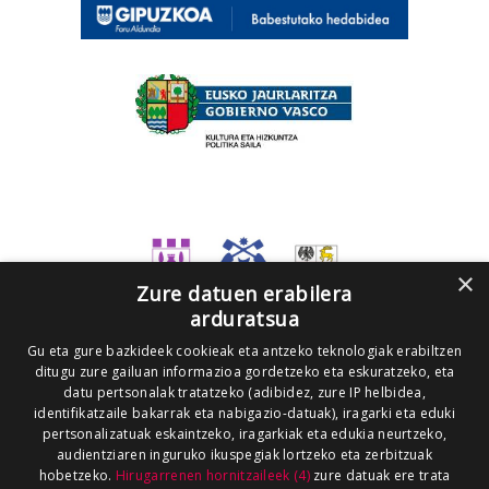
×
Zure datuen erabilera
arduratsua
Gu eta gure bazkideek cookieak eta antzeko teknologiak erabiltzen
ditugu zure gailuan informazioa gordetzeko eta eskuratzeko, eta
datu pertsonalak tratatzeko (adibidez, zure IP helbidea,
identifikatzaile bakarrak eta nabigazio-datuak), iragarki eta eduki
pertsonalizatuak eskaintzeko, iragarkiak eta edukia neurtzeko,
audientziaren inguruko ikuspegiak lortzeko eta zerbitzuak
hobetzeko.
Hirugarrenen hornitzaileek (4)
zure datuak ere trata