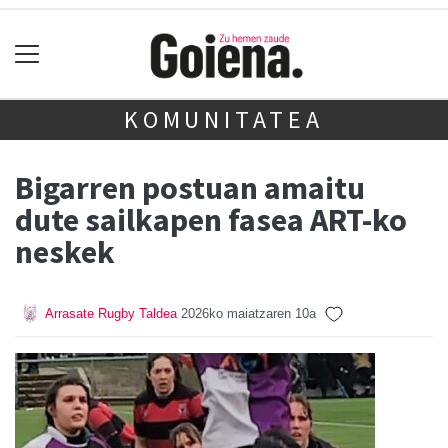
KOMUNITATEA
Bigarren postuan amaitu
dute sailkapen fasea ART-ko
neskek
Arrasate Rugby Taldea
2026ko maiatzaren 10a