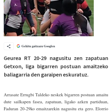
Gehitu gaitzazu Googlen
Geurea RT 20-29 nagusitu zen zapatuan
Getxon, liga bigarren postuan amaitzeko
baliagarria den garaipen eskuratuz.
Arrasate Errugbi Taldeko neskek bigarren postuan amaitu
dute sailkapen fasea, zapatuan, ligako azken partiduan,
Faduran 20-29ko emaitzarekin nagusitu eta gero. Elorrio