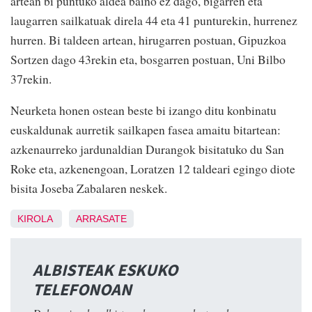
artean bi puntuko aldea baino ez dago, bigarren eta
laugarren sailkatuak direla 44 eta 41 punturekin, hurrenez
hurren. Bi taldeen artean, hirugarren postuan, Gipuzkoa
Sortzen dago 43rekin eta, bosgarren postuan, Uni Bilbo
37rekin.
Neurketa honen ostean beste bi izango ditu konbinatu
euskaldunak aurretik sailkapen fasea amaitu bitartean:
azkenaurreko jardunaldian Durangok bisitatuko du San
Roke eta, azkenengoan, Loratzen 12 taldeari egingo diote
bisita Joseba Zabalaren neskek.
KIROLA
ARRASATE
ALBISTEAK ESKUKO
TELEFONOAN