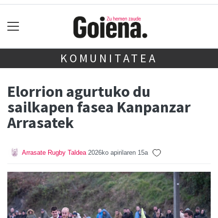
KOMUNITATEA
Elorrion agurtuko du
sailkapen fasea Kanpanzar
Arrasatek
Arrasate Rugby Taldea
2026ko apirilaren 15a