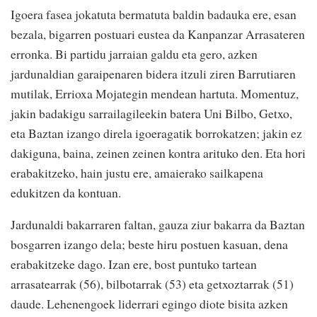
Igoera fasea jokatuta bermatuta baldin badauka ere, esan
bezala, bigarren postuari eustea da Kanpanzar Arrasateren
erronka. Bi partidu jarraian galdu eta gero, azken
jardunaldian garaipenaren bidera itzuli ziren Barrutiaren
mutilak, Errioxa Mojategin mendean hartuta. Momentuz,
jakin badakigu sarrailagileekin batera Uni Bilbo, Getxo,
eta Baztan izango direla igoeragatik borrokatzen; jakin ez
dakiguna, baina, zeinen zeinen kontra arituko den. Eta hori
erabakitzeko, hain justu ere, amaierako sailkapena
edukitzen da kontuan.
Jardunaldi bakarraren faltan, gauza ziur bakarra da Baztan
bosgarren izango dela; beste hiru postuen kasuan, dena
erabakitzeke dago. Izan ere, bost puntuko tartean
arrasatearrak (56), bilbotarrak (53) eta getxoztarrak (51)
daude. Lehenengoek liderrari egingo diote bisita azken