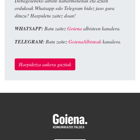
Debagoieneko albiste nabarmenenak eta azken
ordukoak Whatsapp edo Telegram bidez jaso gura
dituzu? Harpidetu zaitez doan!
WHATSAPP:
Batu zaitez
Goiena
albisteen kanalera.
TELEGRAM:
Batu zaitez
GoienaAlbisteak
kanalera.
Harpidetza aukera guztiak