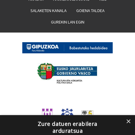
SALAKETEN KANALA
GOIENA TALDEA
GUREKIN LAN EGIN
×
Zure datuen erabilera
arduratsua