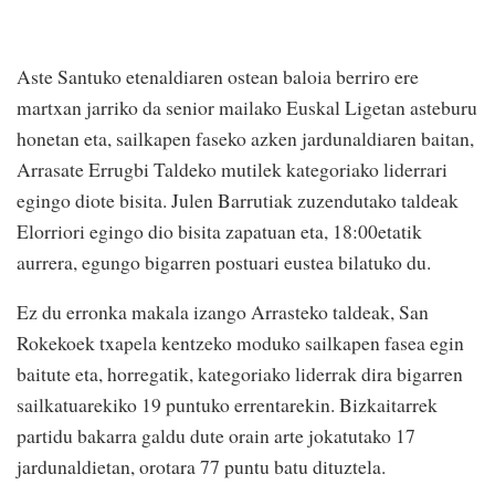
Aste Santuko etenaldiaren ostean baloia berriro ere
martxan jarriko da senior mailako Euskal Ligetan asteburu
honetan eta, sailkapen faseko azken jardunaldiaren baitan,
Arrasate Errugbi Taldeko mutilek kategoriako liderrari
egingo diote bisita. Julen Barrutiak zuzendutako taldeak
Elorriori egingo dio bisita zapatuan eta, 18:00etatik
aurrera, egungo bigarren postuari eustea bilatuko du.
Ez du erronka makala izango Arrasteko taldeak, San
Rokekoek txapela kentzeko moduko sailkapen fasea egin
baitute eta, horregatik, kategoriako liderrak dira bigarren
sailkatuarekiko 19 puntuko errentarekin. Bizkaitarrek
partidu bakarra galdu dute orain arte jokatutako 17
jardunaldietan, orotara 77 puntu batu dituztela.