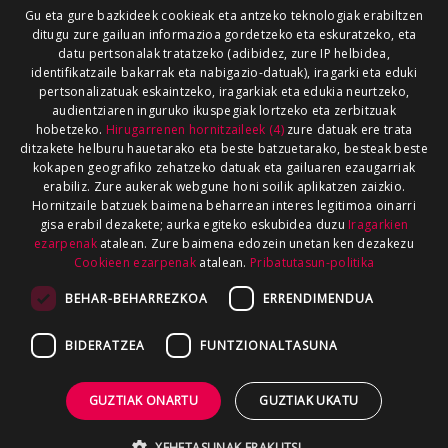
Gu eta gure bazkideek cookieak eta antzeko teknologiak erabiltzen
ditugu zure gailuan informazioa gordetzeko eta eskuratzeko, eta
datu pertsonalak tratatzeko (adibidez, zure IP helbidea,
identifikatzaile bakarrak eta nabigazio-datuak), iragarki eta eduki
pertsonalizatuak eskaintzeko, iragarkiak eta edukia neurtzeko,
audientziaren inguruko ikuspegiak lortzeko eta zerbitzuak
hobetzeko.
Hirugarrenen hornitzaileek (4)
zure datuak ere trata
ditzakete helburu hauetarako eta beste batzuetarako, besteak beste
kokapen geografiko zehatzeko datuak eta gailuaren ezaugarriak
erabiliz. Zure aukerak webgune honi soilik aplikatzen zaizkio.
Hornitzaile batzuek baimena beharrean interes legitimoa oinarri
gisa erabil dezakete; aurka egiteko eskubidea duzu
Iragarkien
ezarpenak
atalean. Zure baimena edozein unetan ken dezakezu
Cookieen ezarpenak
atalean.
Pribatutasun-politika
BEHAR-BEHARREZKOA
ERRENDIMENDUA
BIDERATZEA
FUNTZIONALTASUNA
GUZTIAK ONARTU
GUZTIAK UKATU
XEHETASUNAK ERAKUTSI