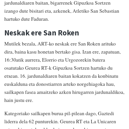
jardunaldiaren baitan, bigarrenek Gipuzkoa Sortzen
izango dute bisitari eta, azkenek, Atletiko San Sebastian
hartuko dute Faduran.
Neskak ere San Roken
Mutilek bezala, ART-ko neskak ere San Roken arituko
dira, baina kasu honetan bertako gisa. Izan ere, zapatuan,
16:30atik aurrera, Elorrio eta Urgozorekin batera
osatutako Geurea RT-k Gipuzkoa Sortzen hartuko du
etxean. 16. jardunaldiaren baitan kokatzen da konbinatu
euskalduna eta donostiarren arteko norgehiagoka hau,
sailkapen fasea amaitzeko azken hirugarren jardunaldikoa,
hain justu ere.
Kategoriako sailkapen burua pil-pilean dago, Gaztedi
liderra dela 62 punturekin. Geurea RT eta La Unicaren