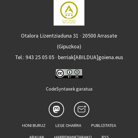
Otalora Lizentziaduna 31 · 20500 Arrasate
(Gipuzkoa)
Tel.: 943 25 05 05 · berriak[ABILDUA]goiena.eus
CodeSyntaxek garatua
HONI BURUZ
LEGE OHARRA
PUBLIZITATEA
ARAUAK
HARREMANETARAKO
RSS