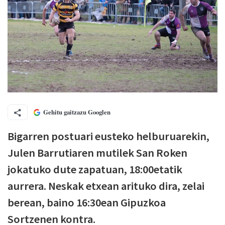
Gehitu gaitzazu Googlen
Bigarren postuari eusteko helburuarekin,
Julen Barrutiaren mutilek San Roken
jokatuko dute zapatuan, 18:00etatik
aurrera. Neskak etxean arituko dira, zelai
berean, baino 16:30ean Gipuzkoa
Sortzenen kontra.