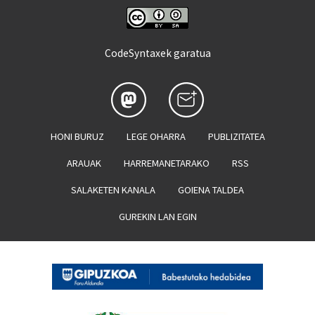
CodeSyntaxek garatua
HONI BURUZ
LEGE OHARRA
PUBLIZITATEA
ARAUAK
HARREMANETARAKO
RSS
SALAKETEN KANALA
GOIENA TALDEA
GUREKIN LAN EGIN