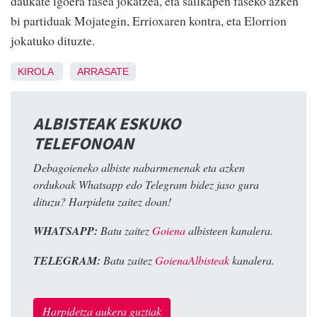
daukate igoera fasea jokatzea, eta sailkapen faseko azken
bi partiduak Mojategin, Errioxaren kontra, eta Elorrion
jokatuko dituzte.
KIROLA
ARRASATE
ALBISTEAK ESKUKO
TELEFONOAN
Debagoieneko albiste nabarmenenak eta azken
ordukoak Whatsapp edo Telegram bidez jaso gura
dituzu? Harpidetu zaitez doan!
WHATSAPP:
Batu zaitez
Goiena
albisteen kanalera.
TELEGRAM:
Batu zaitez
GoienaAlbisteak
kanalera.
Harpidetza aukera guztiak