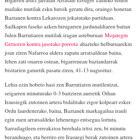
Bigarren astez jarraian Arrasate Errugbi Taldeko senior
mailako mutilak esku hutsik geratu dira, oraingo honetan
Baztanen kontra Lekarozen jokatutako partiduan.
Sailkapen faseko azken hirugarren jardunaldiaren baitan
Julen Barrutiaren mutilak iragan asteburuan
Mojategin
Getxoren kontra jasotako porrota
ahazteko helburuarekin
joan ziren Nafarroa aldera zapatu arratsaldean baina,
lehen zati onaren ostean, bigarrenean baztandarrak
bisitarien gainetik pasatu ziren, 41-13 nagusituz.
Lehia ezin hobeto hasi zen Barrutiaren mutilentzat,
seigarren minuturako 0-3 baitziren aurretik Oihan
Irausiegik zutoinen artera bidalitako zigor kolpeari esker.
Ordu laurdenerako, baina, Baztanek markagailua irauli
egin zuen arratsaldeko lehenengo entsegua lortuta.
Sarrailagileen erreakzioa berehala iritsi zen, bi minutu
beranduago, eta berriro ere Irasuegi berak zutoinen artera