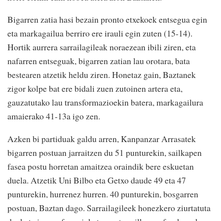
Bigarren zatia hasi bezain pronto etxekoek entsegua egin
eta markagailua berriro ere irauli egin zuten (15-14).
Hortik aurrera sarrailagileak noraezean ibili ziren, eta
nafarren entseguak, bigarren zatian lau orotara, bata
bestearen atzetik heldu ziren. Honetaz gain, Baztanek
zigor kolpe bat ere bidali zuen zutoinen artera eta,
gauzatutako lau transformazioekin batera, markagailura
amaierako 41-13a igo zen.
Azken bi partiduak galdu arren, Kanpanzar Arrasatek
bigarren postuan jarraitzen du 51 punturekin, sailkapen
fasea postu horretan amaitzea oraindik bere eskuetan
duela. Atzetik Uni Bilbo eta Getxo daude 49 eta 47
punturekin, hurrenez hurren. 40 punturekin, bosgarren
postuan, Baztan dago. Sarrailagileek honezkero ziurtatuta