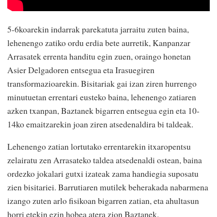
5-6koarekin indarrak parekatuta jarraitu zuten baina,
lehenengo zatiko ordu erdia bete aurretik, Kanpanzar
Arrasatek errenta handitu egin zuen, oraingo honetan
Asier Delgadoren entsegua eta Irasuegiren
transformazioarekin. Bisitariak gai izan ziren hurrengo
minutuetan errentari eusteko baina, lehenengo zatiaren
azken txanpan, Baztanek bigarren entsegua egin eta 10-
14ko emaitzarekin joan ziren atsedenaldira bi taldeak.
Lehenengo zatian lortutako errentarekin itxaropentsu
zelairatu zen Arrasateko taldea atsedenaldi ostean, baina
ordezko jokalari gutxi izateak zama handiegia suposatu
zien bisitariei. Barrutiaren mutilek beherakada nabarmena
izango zuten arlo fisikoan bigarren zatian, eta ahultasun
horri etekin ezin hobea atera zion Baztanek.