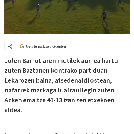
Gehitu gaitzazu Googlen
Julen Barrutiaren mutilek aurrea hartu
zuten Baztanen kontrako partiduan
Lekarozen baina, atsedenaldi ostean,
nafarrek markagailua irauli egin zuten.
Azken emaitza 41-13 izan zen etxekoen
aldea.