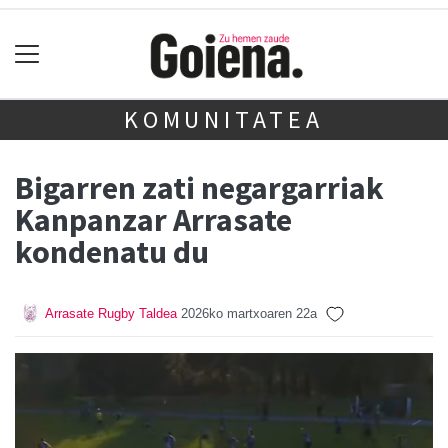
KOMUNITATEA
Bigarren zati negargarriak
Kanpanzar Arrasate
kondenatu du
Arrasate Rugby Taldea
2026ko martxoaren 22a