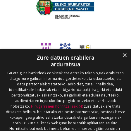
×
Zure datuen erabilera
arduratsua
Gu eta gure bazkideek cookieak eta antzeko teknologiak erabiltzen
ditugu zure gailuan informazioa gordetzeko eta eskuratzeko, eta
datu pertsonalak tratatzeko (adibidez, zure IP helbidea,
identifikatzaile bakarrak eta nabigazio-datuak), iragarki eta eduki
pertsonalizatuak eskaintzeko, iragarkiak eta edukia neurtzeko,
audientziaren inguruko ikuspegiak lortzeko eta zerbitzuak
hobetzeko.
Hirugarrenen hornitzaileek (4)
zure datuak ere trata
ditzakete helburu hauetarako eta beste batzuetarako, besteak beste
kokapen geografiko zehatzeko datuak eta gailuaren ezaugarriak
erabiliz. Zure aukerak webgune honi soilik aplikatzen zaizkio.
Hornitzaile batzuek baimena beharrean interes legitimoa oinarri