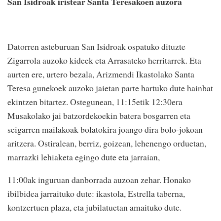
San Isidroak iristear Santa Teresakoen auzora
Datorren asteburuan San Isidroak ospatuko dituzte
Zigarrola auzoko kideek eta Arrasateko herritarrek. Eta
aurten ere, urtero bezala, Arizmendi Ikastolako Santa
Teresa gunekoek auzoko jaietan parte hartuko dute hainbat
ekintzen bitartez. Ostegunean, 11:15etik 12:30era
Musakolako jai batzordekoekin batera bosgarren eta
seigarren mailakoak bolatokira joango dira bolo-jokoan
aritzera. Ostiralean, berriz, goizean, lehenengo orduetan,
marrazki lehiaketa egingo dute eta jarraian,
11:00ak inguruan danborrada auzoan zehar. Honako
ibilbidea jarraituko dute: ikastola, Estrella taberna,
kontzertuen plaza, eta jubilatuetan amaituko dute.