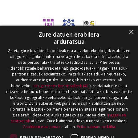
×
Zure datuen erabilera
arduratsua
Gu eta gure bazkideek cookieak eta antzeko teknologiak erabiltzen
ditugu zure gailuan informazioa gordetzeko eta eskuratzeko, eta
datu pertsonalak tratatzeko (adibidez, zure IP helbidea,
identifikatzaile bakarrak eta nabigazio-datuak), iragarki eta eduki
pertsonalizatuak eskaintzeko, iragarkiak eta edukia neurtzeko,
audientziaren inguruko ikuspegiak lortzeko eta zerbitzuak
hobetzeko.
Hirugarrenen hornitzaileek (4)
zure datuak ere trata
ditzakete helburu hauetarako eta beste batzuetarako, besteak beste
kokapen geografiko zehatzeko datuak eta gailuaren ezaugarriak
erabiliz. Zure aukerak webgune honi soilik aplikatzen zaizkio.
Hornitzaile batzuek baimena beharrean interes legitimoa oinarri
gisa erabil dezakete; aurka egiteko eskubidea duzu
Iragarkien
ezarpenak
atalean. Zure baimena edozein unetan ken dezakezu
Cookieen ezarpenak
atalean.
Pribatutasun-politika
BEHAR-BEHARREZKOA
ERRENDIMENDUA