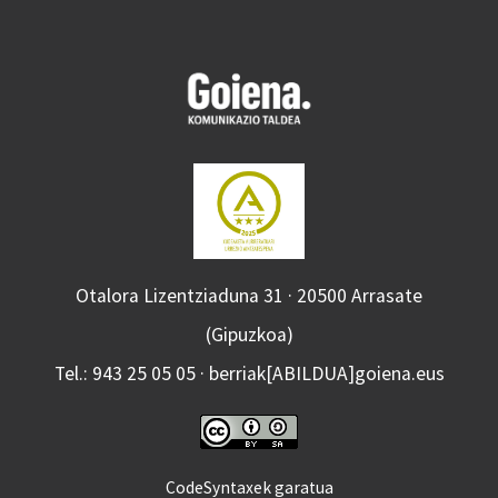
Otalora Lizentziaduna 31 · 20500 Arrasate
(Gipuzkoa)
Tel.: 943 25 05 05 · berriak[ABILDUA]goiena.eus
CodeSyntaxek garatua