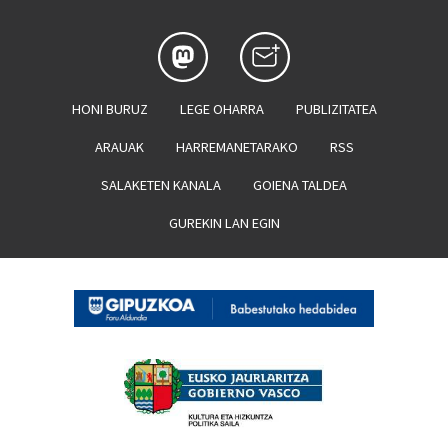
HONI BURUZ
LEGE OHARRA
PUBLIZITATEA
ARAUAK
HARREMANETARAKO
RSS
SALAKETEN KANALA
GOIENA TALDEA
GUREKIN LAN EGIN