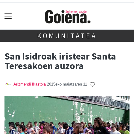
KOMUNITATEA
San Isidroak iristear Santa
Teresakoen auzora
Arizmendi Ikastola
2015eko maiatzaren 11