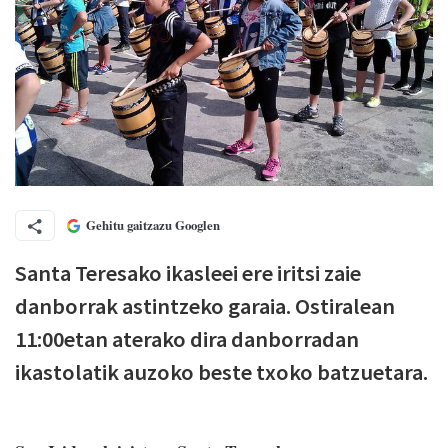
Gehitu gaitzazu Googlen
Santa Teresako ikasleei ere iritsi zaie
danborrak astintzeko garaia. Ostiralean
11:00etan aterako dira danborradan
ikastolatik auzoko beste txoko batzuetara.