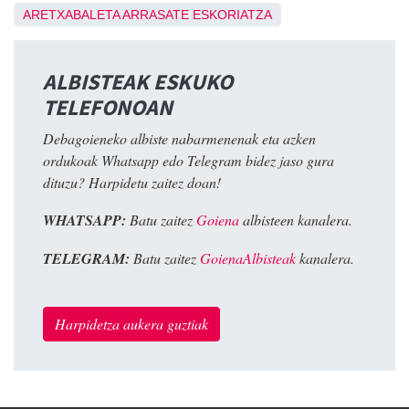
ARETXABALETA
ARRASATE
ESKORIATZA
ALBISTEAK ESKUKO
TELEFONOAN
Debagoieneko albiste nabarmenenak eta azken
ordukoak Whatsapp edo Telegram bidez jaso gura
dituzu? Harpidetu zaitez doan!
WHATSAPP:
Batu zaitez
Goiena
albisteen kanalera.
TELEGRAM:
Batu zaitez
GoienaAlbisteak
kanalera.
Harpidetza aukera guztiak