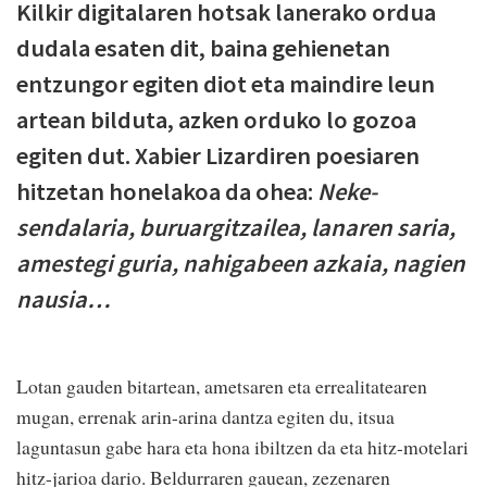
Kilkir digitalaren hotsak lanerako ordua
dudala esaten dit, baina gehienetan
entzungor egiten diot eta maindire leun
artean bilduta, azken orduko lo gozoa
egiten dut. Xabier Lizardiren poesiaren
hitzetan honelakoa da ohea:
Neke-
sendalaria, buruargitzailea, lanaren saria,
amestegi guria, nahigabeen azkaia, nagien
nausia…
Lotan gauden bitartean, ametsaren eta errealitatearen
mugan, errenak arin-arina dantza egiten du, itsua
laguntasun gabe hara eta hona ibiltzen da eta hitz-motelari
hitz-jarioa dario. Beldurraren gauean, zezenaren