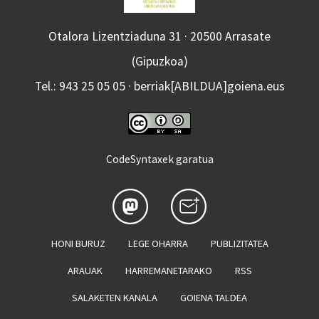
Otalora Lizentziaduna 31 · 20500 Arrasate
(Gipuzkoa)
Tel.: 943 25 05 05 · berriak[ABILDUA]goiena.eus
CodeSyntaxek garatua
HONI BURUZ
LEGE OHARRA
PUBLIZITATEA
ARAUAK
HARREMANETARAKO
RSS
SALAKETEN KANALA
GOIENA TALDEA