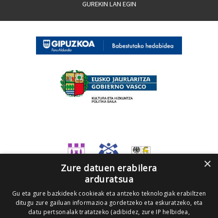
GUREKIN LAN EGIN
×
Zure datuen erabilera
arduratsua
Gu eta gure bazkideek cookieak eta antzeko teknologiak erabiltzen
ditugu zure gailuan informazioa gordetzeko eta eskuratzeko, eta
datu pertsonalak tratatzeko (adibidez, zure IP helbidea,