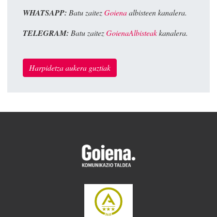
WHATSAPP:
Batu zaitez
Goiena
albisteen kanalera.
TELEGRAM:
Batu zaitez
GoienaAlbisteak
kanalera.
Harpidetza aukera guztiak