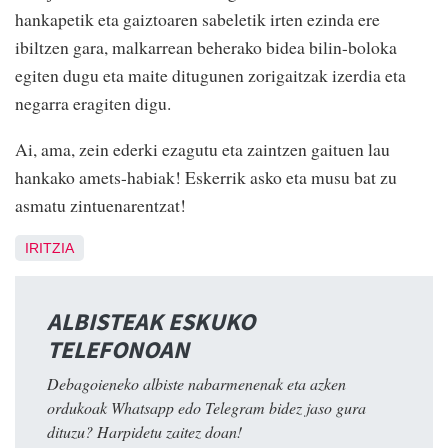
hankapetik eta gaiztoaren sabeletik irten ezinda ere
ibiltzen gara, malkarrean beherako bidea bilin-boloka
egiten dugu eta maite ditugunen zorigaitzak izerdia eta
negarra eragiten digu.
Ai, ama, zein ederki ezagutu eta zaintzen gaituen lau
hankako amets-habiak! Eskerrik asko eta musu bat zu
asmatu zintuenarentzat!
IRITZIA
ALBISTEAK ESKUKO
TELEFONOAN
Debagoieneko albiste nabarmenenak eta azken
ordukoak Whatsapp edo Telegram bidez jaso gura
dituzu? Harpidetu zaitez doan!