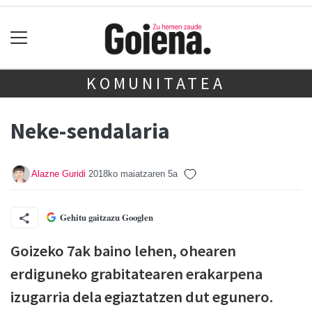
KOMUNITATEA
Neke-sendalaria
Alazne Guridi
2018ko maiatzaren 5a
Gehitu gaitzazu Googlen
Goizeko 7ak baino lehen, ohearen
erdiguneko grabitatearen erakarpena
izugarria dela egiaztatzen dut egunero.