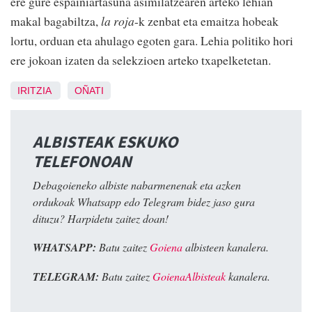
ere gure espainiartasuna asimilatzearen arteko lehian
makal bagabiltza,
la roja
-k zenbat eta emaitza hobeak
lortu, orduan eta ahulago egoten gara. Lehia politiko hori
ere jokoan izaten da selekzioen arteko txapelketetan.
IRITZIA
OÑATI
ALBISTEAK ESKUKO
TELEFONOAN
Debagoieneko albiste nabarmenenak eta azken
ordukoak Whatsapp edo Telegram bidez jaso gura
dituzu? Harpidetu zaitez doan!
WHATSAPP:
Batu zaitez
Goiena
albisteen kanalera.
TELEGRAM:
Batu zaitez
GoienaAlbisteak
kanalera.