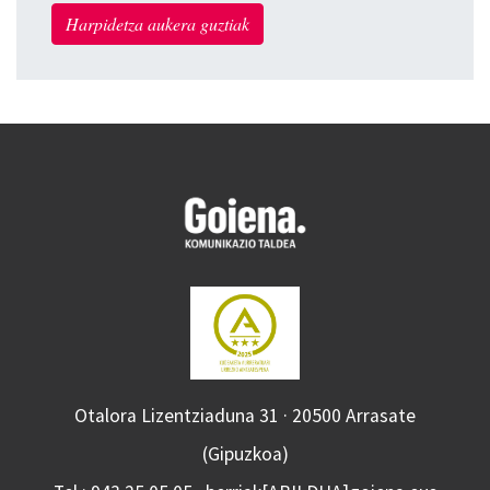
Harpidetza aukera guztiak
Otalora Lizentziaduna 31 · 20500 Arrasate
(Gipuzkoa)