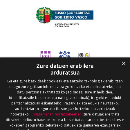
×
Zure datuen erabilera
arduratsua
Gu eta gure bazkideek cookieak eta antzeko teknologiak erabiltzen
ditugu zure gailuan informazioa gordetzeko eta eskuratzeko, eta
datu pertsonalak tratatzeko (adibidez, zure IP helbidea,
identifikatzaile bakarrak eta nabigazio-datuak), iragarki eta eduki
pertsonalizatuak eskaintzeko, iragarkiak eta edukia neurtzeko,
audientziaren inguruko ikuspegiak lortzeko eta zerbitzuak
hobetzeko.
Hirugarrenen hornitzaileek (4)
zure datuak ere trata
ditzakete helburu hauetarako eta beste batzuetarako, besteak beste
kokapen geografiko zehatzeko datuak eta gailuaren ezaugarriak