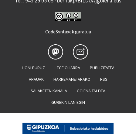
Tel.: 943 25 05 05 · berriak[ABILDUA]goiena.eus
CodeSyntaxek garatua
HONI BURUZ
LEGE OHARRA
PUBLIZITATEA
ARAUAK
HARREMANETARAKO
RSS
SALAKETEN KANALA
GOIENA TALDEA
GUREKIN LAN EGIN