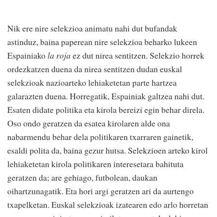
Nik ere nire selekzioa animatu nahi dut bufandak
astinduz, baina paperean nire selekzioa beharko lukeen
Espainiako
la roja
ez dut nirea sentitzen. Selekzio horrek
ordezkatzen duena da nirea sentitzen dudan euskal
selekzioak nazioarteko lehiaketetan parte hartzea
galarazten duena. Horregatik, Espainiak galtzea nahi dut.
Esaten didate politika eta kirola bereizi egin behar direla.
Oso ondo geratzen da esatea kirolaren alde ona
nabarmendu behar dela politikaren txarraren gainetik,
esaldi polita da, baina gezur hutsa. Selekzioen arteko kirol
lehiaketetan kirola politikaren interesetara bahituta
geratzen da; are gehiago, futbolean, daukan
oihartzunagatik. Eta hori argi geratzen ari da aurtengo
txapelketan. Euskal selekzioak izatearen edo arlo horretan