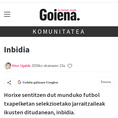
KOMUNITATEA
Inbidia
Aitor Ugalde
2026ko ekainaren 23a
Erraztu
Gehitu gaitzazu Googlen
Horixe sentitzen dut munduko futbol
txapelketan selekzioetako jarraitzaileak
ikusten ditudanean, inbidia.