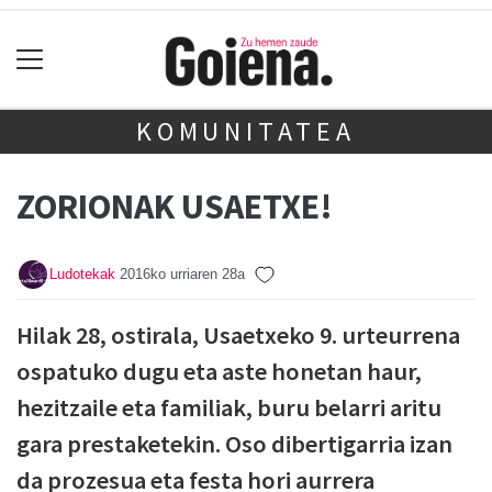
KOMUNITATEA
ZORIONAK USAETXE!
Ludotekak
2016ko urriaren 28a
Hilak 28, ostirala, Usaetxeko 9. urteurrena
ospatuko dugu eta aste honetan haur,
hezitzaile eta familiak, buru belarri aritu
gara prestaketekin. Oso dibertigarria izan
da prozesua eta festa hori aurrera