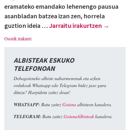
eramateko emandako lehenengo pausua
asanbladan batzea izan zen, horrela
guztion ideia …
Jarraitu irakurtzen
→
Osorik irakurri
ALBISTEAK ESKUKO
TELEFONOAN
Debagoieneko albiste nabarmenenak eta azken
ordukoak Whatsapp edo Telegram bidez jaso gura
dituzu? Harpidetu zaitez doan!
WHATSAPP:
Batu zaitez
Goiena
albisteen kanalera.
TELEGRAM:
Batu zaitez
GoienaAlbisteak
kanalera.