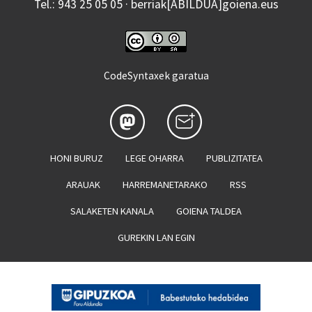
Tel.: 943 25 05 05 · berriak[ABILDUA]goiena.eus
CodeSyntaxek garatua
HONI BURUZ
LEGE OHARRA
PUBLIZITATEA
ARAUAK
HARREMANETARAKO
RSS
SALAKETEN KANALA
GOIENA TALDEA
GUREKIN LAN EGIN