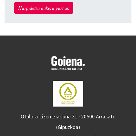
Harpidetza aukera guztiak
Otalora Lizentziaduna 31 · 20500 Arrasate
(Gipuzkoa)