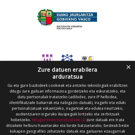
×
Zure datuen erabilera
arduratsua
Gu eta gure bazkideek cookieak eta antzeko teknologiak erabiltzen
ditugu zure gailuan informazioa gordetzeko eta eskuratzeko, eta
datu pertsonalak tratatzeko (adibidez, zure IP helbidea,
identifikatzaile bakarrak eta nabigazio-datuak), iragarki eta eduki
pertsonalizatuak eskaintzeko, iragarkiak eta edukia neurtzeko,
audientziaren inguruko ikuspegiak lortzeko eta zerbitzuak
hobetzeko.
Hirugarrenen hornitzaileek (4)
zure datuak ere trata
ditzakete helburu hauetarako eta beste batzuetarako, besteak beste
kokapen geografiko zehatzeko datuak eta gailuaren ezaugarriak