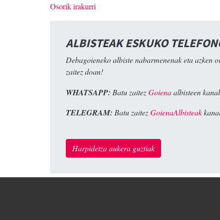
Osorik irakurri
ALBISTEAK ESKUKO TELEFO
Debagoieneko albiste nabarmenenak eta azken o
zaitez doan!
WHATSAPP:
Batu zaitez
Goiena
albisteen kanal
TELEGRAM:
Batu zaitez
GoienaAlbisteak
kanal
Harpidetza aukera guztiak