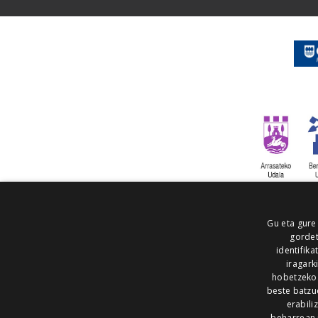
Gu eta gure
gordet
identifika
iragark
hobetzeko
beste batzu
erabili
beharrean 