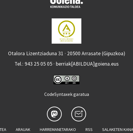
Otalora Lizentziaduna 31 · 20500 Arrasate (Gipuzkoa)
Tel.: 943 25 05 05 · berriak[ABILDUA]goiena.eus
CodeSyntaxek garatua
ATEA
ARAUAK
HARREMANETARAKO
RSS
SALAKETEN KAN