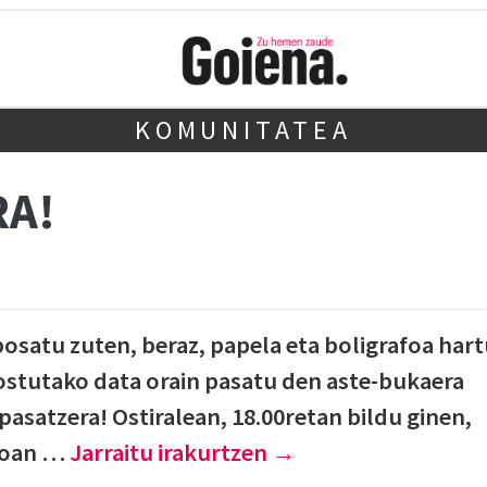
KOMUNITATEA
RA!
posatu zuten, beraz, papela eta boligrafoa har
Adostutako data orain pasatu den aste-bukaera
pasatzera! Ostiralean, 18.00retan bildu ginen,
 joan …
Jarraitu irakurtzen
→