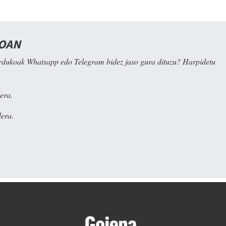
NOAN
rdukoak Whatsapp edo Telegram bidez jaso gura dituzu? Harpidetu
era.
era.