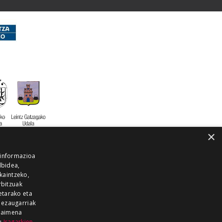
×
 informazioa
lbidea,
skaintzeko,
rbitzuak
etarako eta
 ezaugarriak
 baimena
zu
Iragarkien