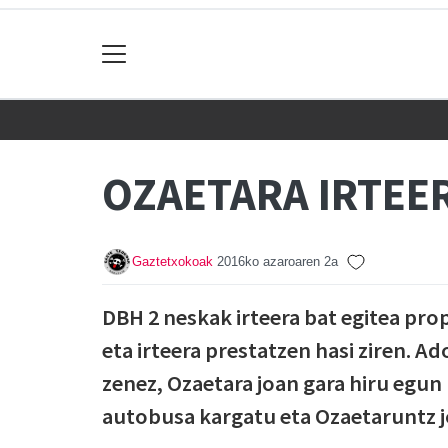
OZAETARA IRTEE
Gaztetxokoak
2016ko azaroaren 2a
DBH 2 neskak irteera bat egitea pro
eta irteera prestatzen hasi ziren. 
zenez, Ozaetara joan gara hiru egun 
autobusa kargatu eta Ozaetaruntz