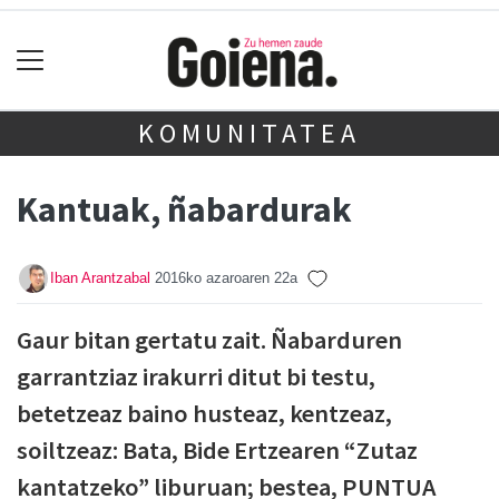
KOMUNITATEA
Kantuak, ñabardurak
Iban Arantzabal
2016ko azaroaren 22a
Gaur bitan gertatu zait. Ñabarduren
garrantziaz irakurri ditut bi testu,
betetzeaz baino husteaz, kentzeaz,
soiltzeaz: Bata, Bide Ertzearen “Zutaz
kantatzeko” liburuan; bestea, PUNTUA