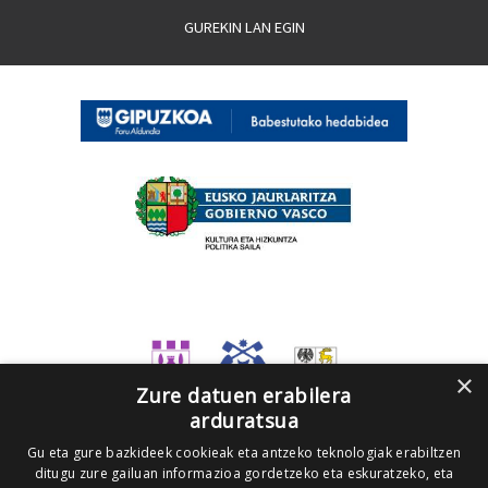
GUREKIN LAN EGIN
×
Zure datuen erabilera
arduratsua
Gu eta gure bazkideek cookieak eta antzeko teknologiak erabiltzen
ditugu zure gailuan informazioa gordetzeko eta eskuratzeko, eta