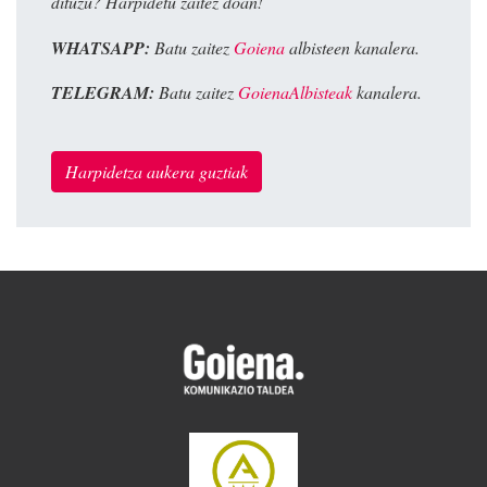
dituzu? Harpidetu zaitez doan!
WHATSAPP:
Batu zaitez
Goiena
albisteen kanalera.
TELEGRAM:
Batu zaitez
GoienaAlbisteak
kanalera.
Harpidetza aukera guztiak