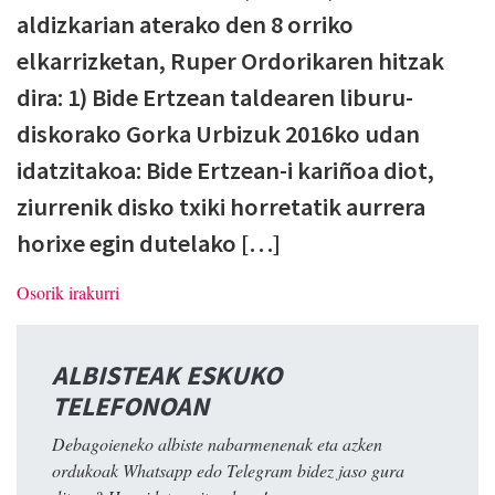
aldizkarian aterako den 8 orriko
elkarrizketan, Ruper Ordorikaren hitzak
dira: 1) Bide Ertzean taldearen liburu-
diskorako Gorka Urbizuk 2016ko udan
idatzitakoa: Bide Ertzean-i kariñoa diot,
ziurrenik disko txiki horretatik aurrera
horixe egin dutelako […]
Osorik irakurri
ALBISTEAK ESKUKO
TELEFONOAN
Debagoieneko albiste nabarmenenak eta azken
ordukoak Whatsapp edo Telegram bidez jaso gura