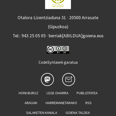
Otalora Lizentziaduna 31 · 20500 Arrasate
(Gipuzkoa)
Tel.: 943 25 05 05 · berriak[ABILDUA]goiena.eus
CodeSyntaxek garatua
HONI BURUZ
LEGE OHARRA
PUBLIZITATEA
ARAUAK
HARREMANETARAKO
RSS
SALAKETEN KANALA
GOIENA TALDEA