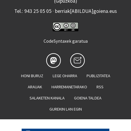
(Gipuzkoa)
Tel.: 943 25 05 05 · berriak[ABILDUA]goiena.eus
CodeSyntaxek garatua
HONI BURUZ
LEGE OHARRA
PUBLIZITATEA
ARAUAK
HARREMANETARAKO
RSS
SALAKETEN KANALA
GOIENA TALDEA
GUREKIN LAN EGIN