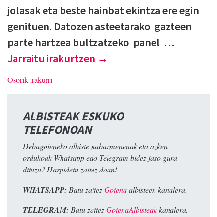
jolasak eta beste hainbat ekintza ere egin
genituen. Datozen asteetarako gazteen
parte hartzea bultzatzeko panel …
Jarraitu irakurtzen
→
Osorik irakurri
ALBISTEAK ESKUKO
TELEFONOAN
Debagoieneko albiste nabarmenenak eta azken
ordukoak Whatsapp edo Telegram bidez jaso gura
dituzu? Harpidetu zaitez doan!
WHATSAPP:
Batu zaitez
Goiena
albisteen kanalera.
TELEGRAM:
Batu zaitez
GoienaAlbisteak
kanalera.