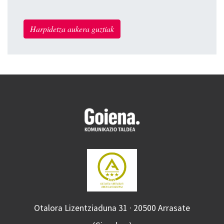
Harpidetza aukera guztiak
Otalora Lizentziaduna 31 · 20500 Arrasate