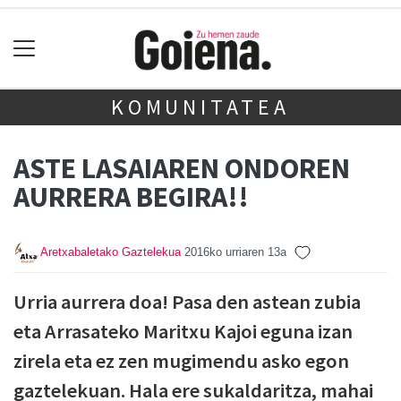
KOMUNITATEA
ASTE LASAIAREN ONDOREN
AURRERA BEGIRA!!
Aretxabaletako Gaztelekua
2016ko urriaren 13a
Urria aurrera doa! Pasa den astean zubia
eta Arrasateko Maritxu Kajoi eguna izan
zirela eta ez zen mugimendu asko egon
gaztelekuan. Hala ere sukaldaritza, mahai