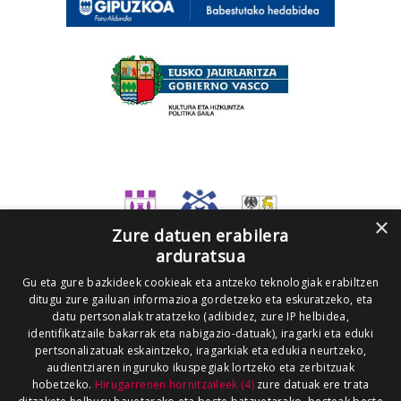
×
Zure datuen erabilera
arduratsua
Gu eta gure bazkideek cookieak eta antzeko teknologiak erabiltzen
ditugu zure gailuan informazioa gordetzeko eta eskuratzeko, eta
datu pertsonalak tratatzeko (adibidez, zure IP helbidea,
identifikatzaile bakarrak eta nabigazio-datuak), iragarki eta eduki
pertsonalizatuak eskaintzeko, iragarkiak eta edukia neurtzeko,
audientziaren inguruko ikuspegiak lortzeko eta zerbitzuak
hobetzeko.
Hirugarrenen hornitzaileek (4)
zure datuak ere trata