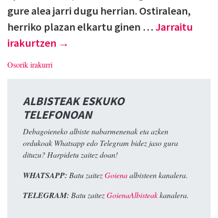
gure alea jarri dugu herrian. Ostiralean,
herriko plazan elkartu ginen …
Jarraitu
irakurtzen
→
Osorik irakurri
ALBISTEAK ESKUKO
TELEFONOAN
Debagoieneko albiste nabarmenenak eta azken
ordukoak Whatsapp edo Telegram bidez jaso gura
dituzu? Harpidetu zaitez doan!
WHATSAPP:
Batu zaitez
Goiena
albisteen kanalera.
TELEGRAM:
Batu zaitez
GoienaAlbisteak
kanalera.