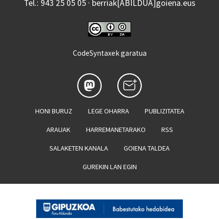
Tel.: 943 25 05 05 · berriak[ABILDUA]goiena.eus
CodeSyntaxek garatua
HONI BURUZ
LEGE OHARRA
PUBLIZITATEA
ARAUAK
HARREMANETARAKO
RSS
SALAKETEN KANALA
GOIENA TALDEA
GUREKIN LAN EGIN