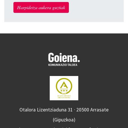
Harpidetza aukera guztiak
Otalora Lizentziaduna 31 · 20500 Arrasate
(Gipuzkoa)