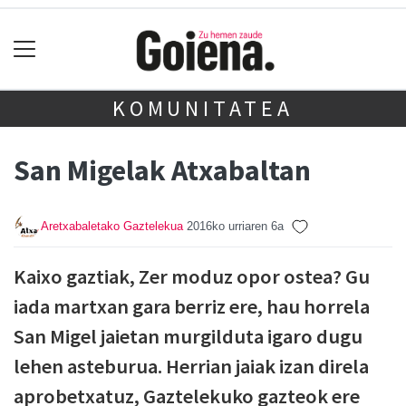
KOMUNITATEA
San Migelak Atxabaltan
Aretxabaletako Gaztelekua
2016ko urriaren 6a
Kaixo gaztiak, Zer moduz opor ostea? Gu
iada martxan gara berriz ere, hau horrela
San Migel jaietan murgilduta igaro dugu
lehen asteburua. Herrian jaiak izan direla
aprobetxatuz, Gaztelekuko gazteok ere