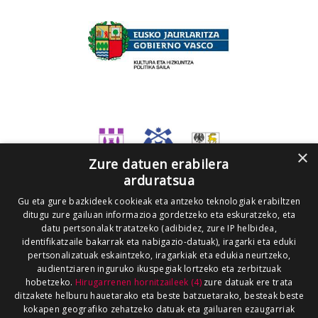
×
Zure datuen erabilera
arduratsua
Gu eta gure bazkideek cookieak eta antzeko teknologiak erabiltzen
ditugu zure gailuan informazioa gordetzeko eta eskuratzeko, eta
datu pertsonalak tratatzeko (adibidez, zure IP helbidea,
identifikatzaile bakarrak eta nabigazio-datuak), iragarki eta eduki
pertsonalizatuak eskaintzeko, iragarkiak eta edukia neurtzeko,
audientziaren inguruko ikuspegiak lortzeko eta zerbitzuak
hobetzeko.
Hirugarrenen hornitzaileek (4)
zure datuak ere trata
ditzakete helburu hauetarako eta beste batzuetarako, besteak beste
kokapen geografiko zehatzeko datuak eta gailuaren ezaugarriak