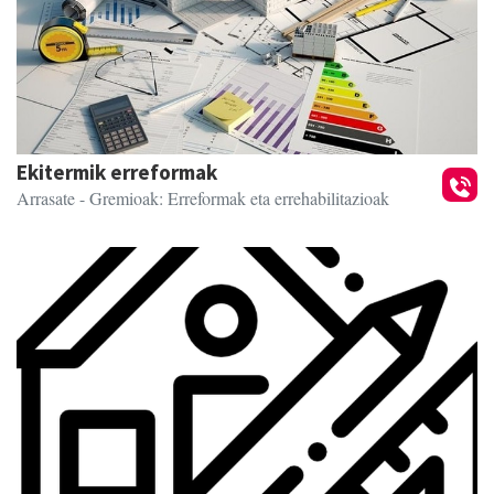
Ekitermik erreformak
Arrasate
- Gremioak: Erreformak eta errehabilitazioak