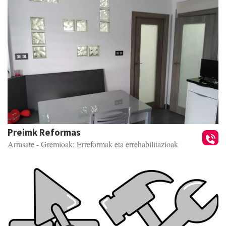
Preimk Reformas
Arrasate
- Gremioak: Erreformak eta errehabilitazioak