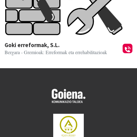
Goki erreformak, S.L.
Bergara
- Gremioak: Erreformak eta errehabilitazioak