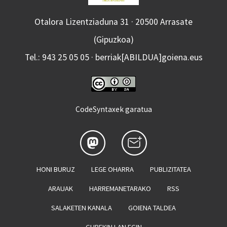
Otalora Lizentziaduna 31 · 20500 Arrasate
(Gipuzkoa)
Tel.: 943 25 05 05 · berriak[ABILDUA]goiena.eus
CodeSyntaxek garatua
HONI BURUZ
LEGE OHARRA
PUBLIZITATEA
ARAUAK
HARREMANETARAKO
RSS
SALAKETEN KANALA
GOIENA TALDEA
GUREKIN LAN EGIN