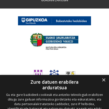
×
Zure datuen erabilera
arduratsua
Gu eta gure bazkideek cookieak eta antzeko teknologiak erabiltzen
ditugu zure gailuan informazioa gordetzeko eta eskuratzeko, eta
datu pertsonalak tratatzeko (adibidez, zure IP helbidea,
identifikatzaile bakarrak eta nabigazio-datuak), iragarki eta eduki