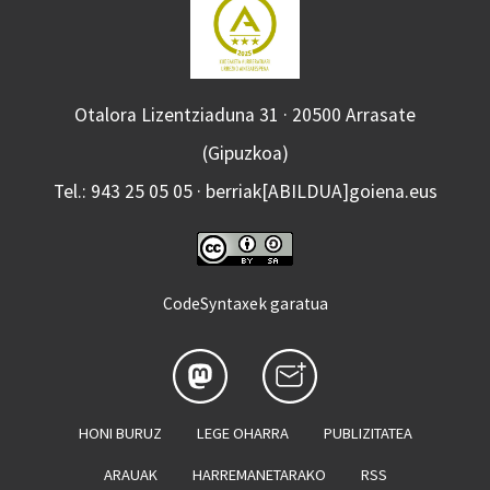
Otalora Lizentziaduna 31 · 20500 Arrasate
(Gipuzkoa)
Tel.: 943 25 05 05 · berriak[ABILDUA]goiena.eus
CodeSyntaxek garatua
HONI BURUZ
LEGE OHARRA
PUBLIZITATEA
ARAUAK
HARREMANETARAKO
RSS