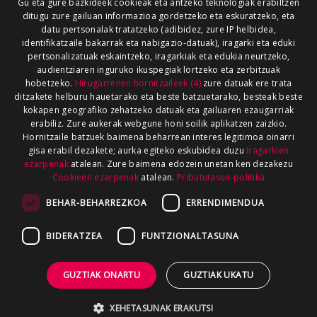
Gu eta gure bazkideek cookieak eta antzeko teknologiak erabiltzen
ditugu zure gailuan informazioa gordetzeko eta eskuratzeko, eta
datu pertsonalak tratatzeko (adibidez, zure IP helbidea,
identifikatzaile bakarrak eta nabigazio-datuak), iragarki eta eduki
pertsonalizatuak eskaintzeko, iragarkiak eta edukia neurtzeko,
audientziaren inguruko ikuspegiak lortzeko eta zerbitzuak
hobetzeko.
Hirugarrenen hornitzaileek (4)
zure datuak ere trata
ditzakete helburu hauetarako eta beste batzuetarako, besteak beste
kokapen geografiko zehatzeko datuak eta gailuaren ezaugarriak
erabiliz. Zure aukerak webgune honi soilik aplikatzen zaizkio.
Hornitzaile batzuek baimena beharrean interes legitimoa oinarri
gisa erabil dezakete; aurka egiteko eskubidea duzu
Iragarkien
ezarpenak
atalean. Zure baimena edozein unetan ken dezakezu
Cookieen ezarpenak
atalean.
Pribatutasun-politika
BEHAR-BEHARREZKOA
ERRENDIMENDUA
BIDERATZEA
FUNTZIONALTASUNA
GUZTIAK ONARTU
GUZTIAK UKATU
XEHETASUNAK ERAKUTSI