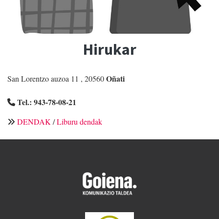
Hirukar
Oñati
San Lorentzo auzoa 11
,
20560
Tel.:
943-78-08-21
DENDAK
/
Liburu dendak