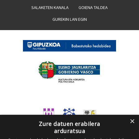
SALAKETEN KANALA
GOIENA TALDEA
GUREKIN LAN EGIN
×
Zure datuen erabilera
arduratsua