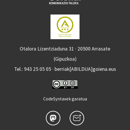
Otalora Lizentziaduna 31 · 20500 Arrasate
(Gipuzkoa)
Tel.: 943 25 05 05 · berriak[ABILDUA]goiena.eus
CodeSyntaxek garatua