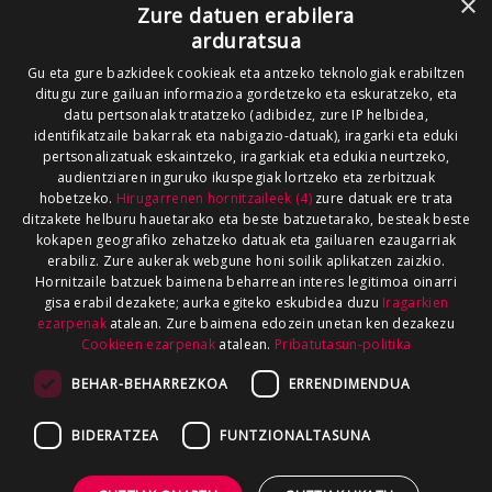
×
Zure datuen erabilera
arduratsua
Gu eta gure bazkideek cookieak eta antzeko teknologiak erabiltzen
ditugu zure gailuan informazioa gordetzeko eta eskuratzeko, eta
datu pertsonalak tratatzeko (adibidez, zure IP helbidea,
identifikatzaile bakarrak eta nabigazio-datuak), iragarki eta eduki
pertsonalizatuak eskaintzeko, iragarkiak eta edukia neurtzeko,
audientziaren inguruko ikuspegiak lortzeko eta zerbitzuak
hobetzeko.
Hirugarrenen hornitzaileek (4)
zure datuak ere trata
ditzakete helburu hauetarako eta beste batzuetarako, besteak beste
kokapen geografiko zehatzeko datuak eta gailuaren ezaugarriak
erabiliz. Zure aukerak webgune honi soilik aplikatzen zaizkio.
Hornitzaile batzuek baimena beharrean interes legitimoa oinarri
gisa erabil dezakete; aurka egiteko eskubidea duzu
Iragarkien
ezarpenak
atalean. Zure baimena edozein unetan ken dezakezu
Cookieen ezarpenak
atalean.
Pribatutasun-politika
BEHAR-BEHARREZKOA
ERRENDIMENDUA
BIDERATZEA
FUNTZIONALTASUNA