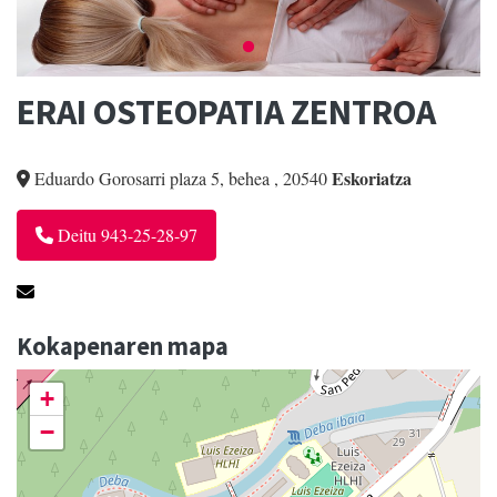
ERAI OSTEOPATIA ZENTROA
Eskoriatza
Eduardo Gorosarri plaza 5, behea
,
20540
Deitu 943-25-28-97
Kokapenaren mapa
+
−