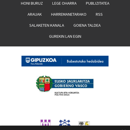
HONI BURUZ
LEGE OHARRA
PUBLIZITATEA
ARAUAK
HARREMANETARAKO
RSS
SALAKETEN KANALA
GOIENA TALDEA
GUREKIN LAN EGIN