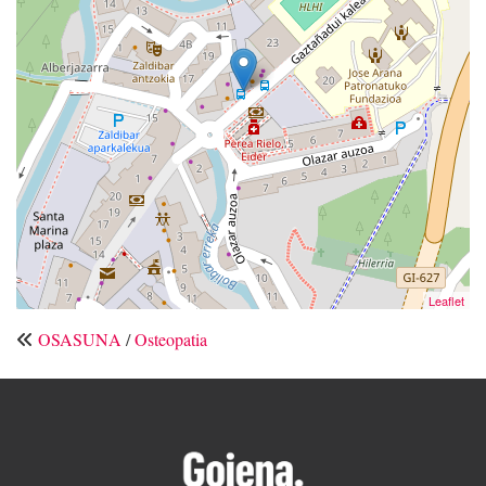
Leaflet
OSASUNA
/
Osteopatia