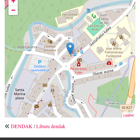
+
−
Leaflet
DENDAK
/
Liburu dendak