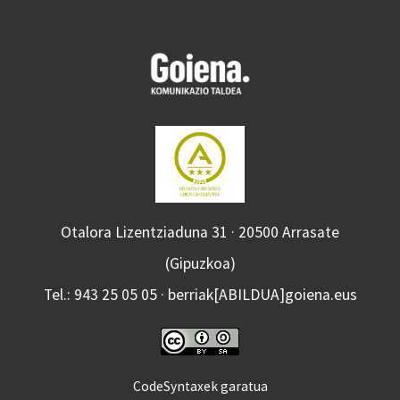
Otalora Lizentziaduna 31 · 20500 Arrasate
(Gipuzkoa)
Tel.: 943 25 05 05 · berriak[ABILDUA]goiena.eus
CodeSyntaxek garatua