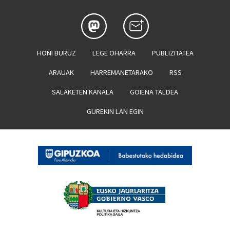
HONI BURUZ
LEGE OHARRA
PUBLIZITATEA
ARAUAK
HARREMANETARAKO
RSS
SALAKETEN KANALA
GOIENA TALDEA
GUREKIN LAN EGIN