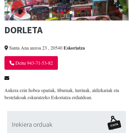
DORLETA
Eskoriatza
Santa Ana auzoa 23
,
20540
Deitu 943-71-53-82
Aukera ezin hobea opariak, liburuak, lurrinak, aldizkariak eta
bestelakoak eskuratzeko Eskoriatza erdialdean.
Irekiera orduak