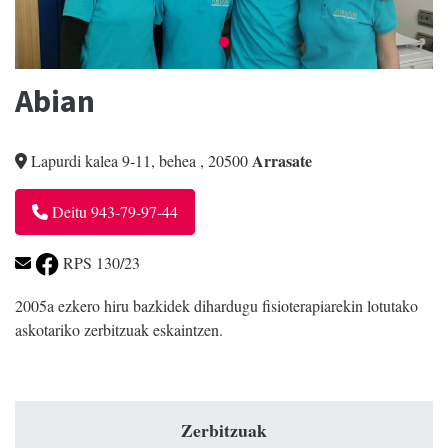
Abian
Arrasate
Lapurdi kalea 9-11, behea
,
20500
Deitu 943-79-97-44
RPS 130/23
2005a ezkero hiru bazkidek dihardugu fisioterapiarekin lotutako
askotariko zerbitzuak eskaintzen.
Zerbitzuak