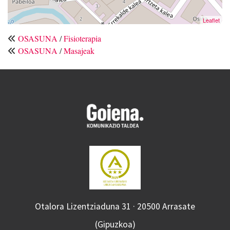
Leaflet
OSASUNA
/
Fisioterapia
OSASUNA
/
Masajeak
Otalora Lizentziaduna 31 · 20500 Arrasate
(Gipuzkoa)