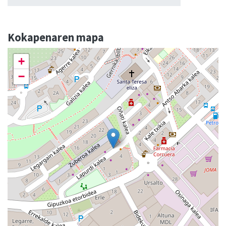
Kokapenaren mapa
+
−