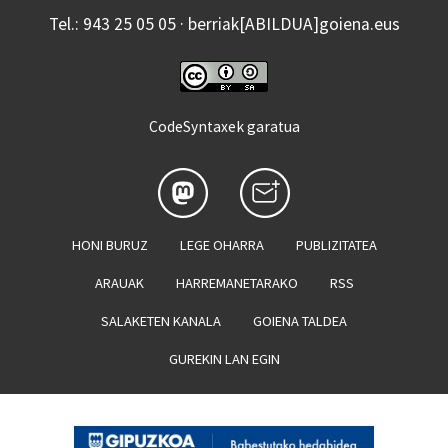
Tel.: 943 25 05 05 · berriak[ABILDUA]goiena.eus
CodeSyntaxek garatua
HONI BURUZ
LEGE OHARRA
PUBLIZITATEA
ARAUAK
HARREMANETARAKO
RSS
SALAKETEN KANALA
GOIENA TALDEA
GUREKIN LAN EGIN