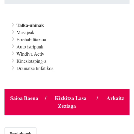
Talka-uhinak
Masajeak
Errehabilitazioa
Auto istripuak
Wlndiva Activ
Kinesiotaping-a
Drainatze linfatikoa
Saioa Baena / Kizkitza Lasa / Arkaitz
Zeziaga
Produktuak