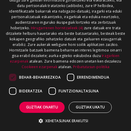
ditugu zure gailuan informazioa gordetzeko eta eskuratzeko, eta
datu pertsonalak tratatzeko (adibidez, zure IP helbidea,
identifikatzaile bakarrak eta nabigazio-datuak), iragarki eta eduki
pertsonalizatuak eskaintzeko, iragarkiak eta edukia neurtzeko,
audientziaren inguruko ikuspegiak lortzeko eta zerbitzuak
hobetzeko.
Hirugarrenen hornitzaileek (4)
zure datuak ere trata
ditzakete helburu hauetarako eta beste batzuetarako, besteak beste
kokapen geografiko zehatzeko datuak eta gailuaren ezaugarriak
erabiliz. Zure aukerak webgune honi soilik aplikatzen zaizkio.
Hornitzaile batzuek baimena beharrean interes legitimoa oinarri
gisa erabil dezakete; aurka egiteko eskubidea duzu
Iragarkien
ezarpenak
atalean. Zure baimena edozein unetan ken dezakezu
Cookieen ezarpenak
atalean.
Pribatutasun-politika
BEHAR-BEHARREZKOA
ERRENDIMENDUA
BIDERATZEA
FUNTZIONALTASUNA
GUZTIAK ONARTU
GUZTIAK UKATU
XEHETASUNAK ERAKUTSI