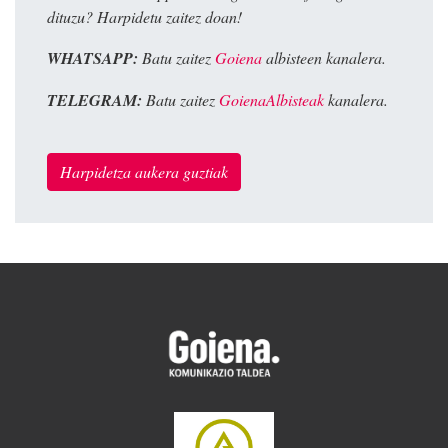
dituzu? Harpidetu zaitez doan!
WHATSAPP:
Batu zaitez
Goiena
albisteen kanalera.
TELEGRAM:
Batu zaitez
GoienaAlbisteak
kanalera.
Harpidetza aukera guztiak