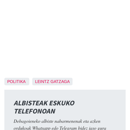
POLITIKA
LEINTZ GATZAGA
ALBISTEAK ESKUKO
TELEFONOAN
Debagoieneko albiste nabarmenenak eta azken
ordukoak Whatsapp edo Telegram bidez jaso gura