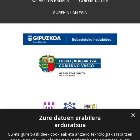
SALAKETEN KANALA
GOIENA TALDEA
GUREKIN LAN EGIN
×
Zure datuen erabilera
arduratsua
Gu eta gure bazkideek cookieak eta antzeko teknologiak erabiltzen