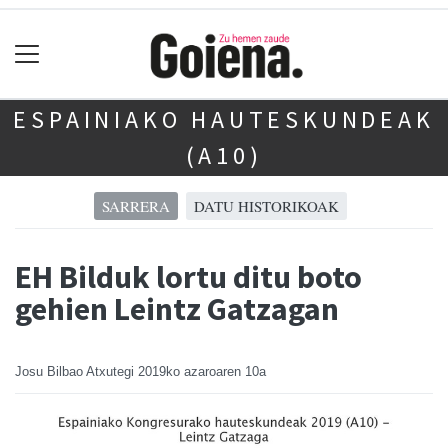
ESPAINIAKO HAUTESKUNDEAK
(A10)
SARRERA
DATU HISTORIKOAK
EH Bilduk lortu ditu boto
gehien Leintz Gatzagan
Josu Bilbao Atxutegi
2019ko azaroaren 10a