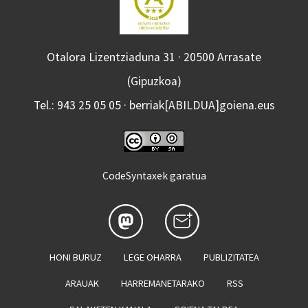
Otalora Lizentziaduna 31 · 20500 Arrasate
(Gipuzkoa)
Tel.: 943 25 05 05 · berriak[ABILDUA]goiena.eus
CodeSyntaxek garatua
HONI BURUZ
LEGE OHARRA
PUBLIZITATEA
ARAUAK
HARREMANETARAKO
RSS