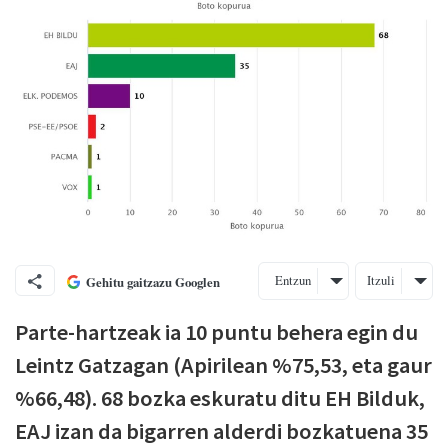
Entzun
Itzuli
Gehitu gaitzazu Googlen
Parte-hartzeak ia 10 puntu behera egin du
Leintz Gatzagan (Apirilean %75,53, eta gaur
%66,48). 68 bozka eskuratu ditu EH Bilduk,
EAJ izan da bigarren alderdi bozkatuena 35