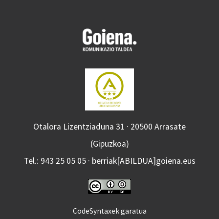
Otalora Lizentziaduna 31 · 20500 Arrasate
(Gipuzkoa)
Tel.: 943 25 05 05 · berriak[ABILDUA]goiena.eus
CodeSyntaxek garatua