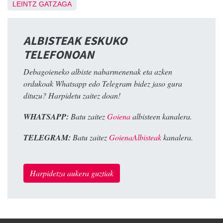
LEINTZ GATZAGA
ALBISTEAK ESKUKO
TELEFONOAN
Debagoieneko albiste nabarmenenak eta azken
ordukoak Whatsapp edo Telegram bidez jaso gura
dituzu? Harpidetu zaitez doan!
WHATSAPP:
Batu zaitez
Goiena
albisteen kanalera.
TELEGRAM:
Batu zaitez
GoienaAlbisteak
kanalera.
Harpidetza aukera guztiak