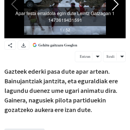
Gehitu gaitzazu Googlen
Entzun
Itzuli
Gazteek ederki pasa dute apar artean.
Bainujantziak jantzita, eta eguraldiak ere
lagundu duenez ume ugari animatu dira.
Gainera, nagusiek pilota partiduekin
gozatzeko aukera ere izan dute.