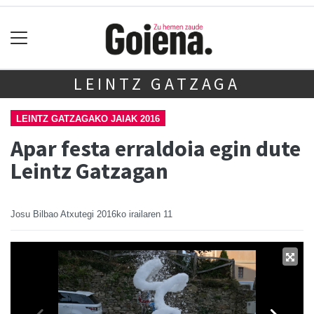
LEINTZ GATZAGA
LEINTZ GATZAGAKO JAIAK 2016
Apar festa erraldoia egin dute
Leintz Gatzagan
Josu Bilbao Atxutegi
2016ko irailaren 11