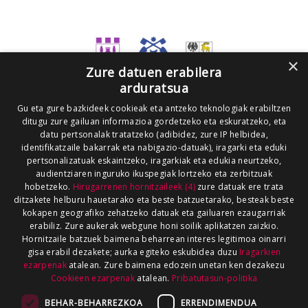
×
Zure datuen erabilera
arduratsua
Gu eta gure bazkideek cookieak eta antzeko teknologiak erabiltzen
ditugu zure gailuan informazioa gordetzeko eta eskuratzeko, eta
datu pertsonalak tratatzeko (adibidez, zure IP helbidea,
identifikatzaile bakarrak eta nabigazio-datuak), iragarki eta eduki
pertsonalizatuak eskaintzeko, iragarkiak eta edukia neurtzeko,
audientziaren inguruko ikuspegiak lortzeko eta zerbitzuak
hobetzeko.
Hirugarrenen hornitzaileek (4)
zure datuak ere trata
ditzakete helburu hauetarako eta beste batzuetarako, besteak beste
kokapen geografiko zehatzeko datuak eta gailuaren ezaugarriak
erabiliz. Zure aukerak webgune honi soilik aplikatzen zaizkio.
Hornitzaile batzuek baimena beharrean interes legitimoa oinarri
gisa erabil dezakete; aurka egiteko eskubidea duzu
Iragarkien
ezarpenak
atalean. Zure baimena edozein unetan ken dezakezu
Cookieen ezarpenak
atalean.
Pribatutasun-politika
BEHAR-BEHARREZKOA
ERRENDIMENDUA