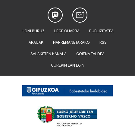
HONI BURUZ
LEGE OHARRA
PUBLIZITATEA
ARAUAK
HARREMANETARAKO
RSS
SALAKETEN KANALA
GOIENA TALDEA
GUREKIN LAN EGIN