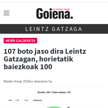
LEINTZ GATZAGA
HERRI GALDEKETA
107 boto jaso dira Leintz
Gatzagan, horietatik
baiezkoak 100
Maider Arregi
2016ko ekainaren 5a