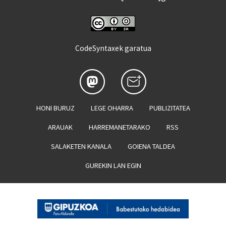
CodeSyntaxek garatua
HONI BURUZ
LEGE OHARRA
PUBLIZITATEA
ARAUAK
HARREMANETARAKO
RSS
SALAKETEN KANALA
GOIENA TALDEA
GUREKIN LAN EGIN