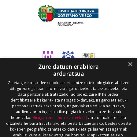
×
Zure datuen erabilera
arduratsua
Gu eta gure bazkideek cookieak eta antzeko teknologiak erabiltzen
ditugu zure gailuan informazioa gordetzeko eta eskuratzeko, eta
datu pertsonalak tratatzeko (adibidez, zure IP helbidea,
identifikatzaile bakarrak eta nabigazio-datuak), iragarki eta eduki
pertsonalizatuak eskaintzeko, iragarkiak eta edukia neurtzeko,
audientziaren inguruko ikuspegiak lortzeko eta zerbitzuak
hobetzeko.
Hirugarrenen hornitzaileek (4)
zure datuak ere trata
ditzakete helburu hauetarako eta beste batzuetarako, besteak beste
kokapen geografiko zehatzeko datuak eta gailuaren ezaugarriak
erabiliz. Zure aukerak webgune honi soilik aplikatzen zaizkio.