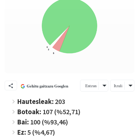
Entzun
Itzuli
Gehitu gaitzazu Googlen
Hautesleak:
203
Botoak:
107 (%52,71)
Bai:
100 (%93,46)
Ez:
5 (%4,67)