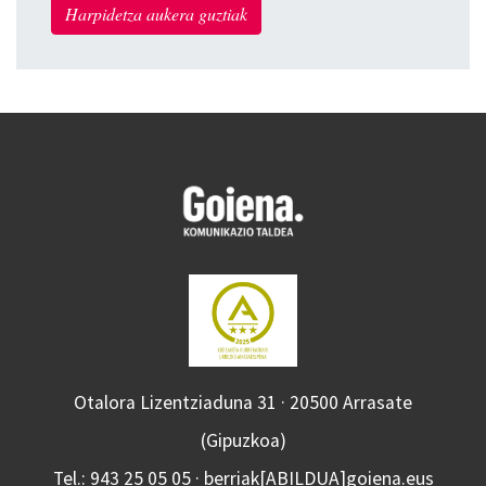
Harpidetza aukera guztiak
Otalora Lizentziaduna 31 · 20500 Arrasate
(Gipuzkoa)
Tel.: 943 25 05 05 · berriak[ABILDUA]goiena.eus