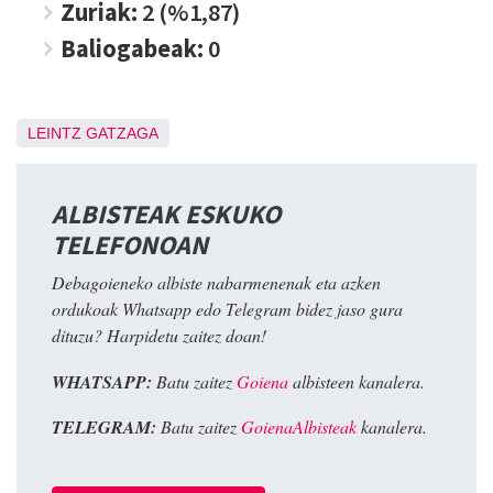
Zuriak:
2 (%1,87)
Baliogabeak:
0
LEINTZ GATZAGA
ALBISTEAK ESKUKO
TELEFONOAN
Debagoieneko albiste nabarmenenak eta azken
ordukoak Whatsapp edo Telegram bidez jaso gura
dituzu? Harpidetu zaitez doan!
WHATSAPP:
Batu zaitez
Goiena
albisteen kanalera.
TELEGRAM:
Batu zaitez
GoienaAlbisteak
kanalera.