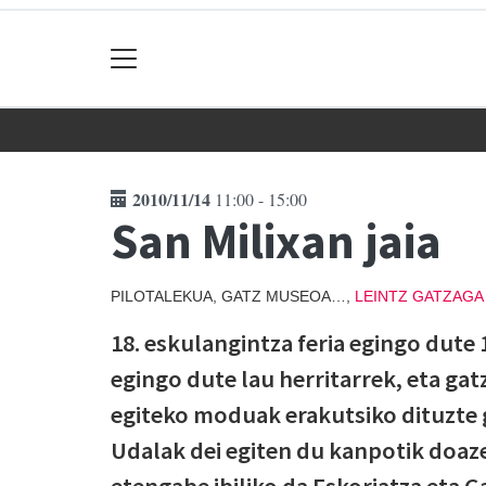
2010/11/14
11:00 - 15:00
San Milixan jaia
PILOTALEKUA, GATZ MUSEOA…,
LEINTZ GATZAGA
18. eskulangintza feria egingo dute 
egingo dute lau herritarrek, eta ga
egiteko moduak erakutsiko dituzte
Udalak dei egiten du kanpotik doaz
etengabe ibiliko da Eskoriatza eta G