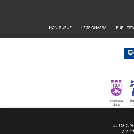
HONI BURUZ
LEGE OHARRA
PUBLIZIT
Gu eta gure
gordet