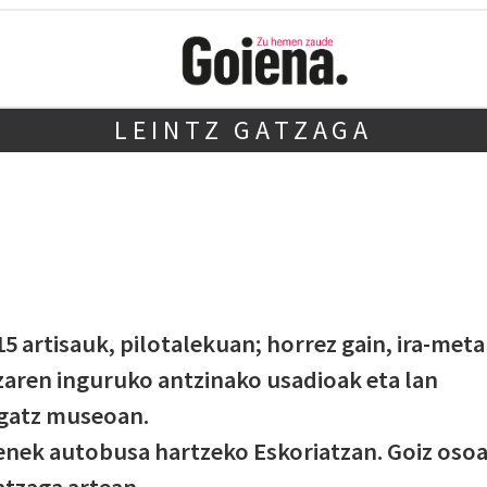
LEINTZ GATZAGA
15 artisauk, pilotalekuan; horrez gain, ira-meta
tzaren inguruko antzinako usadioak eta lan
 gatz museoan.
enek autobusa hartzeko Eskoriatzan. Goiz oso
atzaga artean.