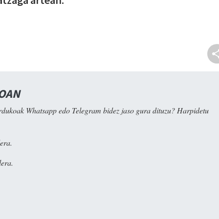
NOAN
rdukoak Whatsapp edo Telegram bidez jaso gura dituzu? Harpidetu
era.
era.