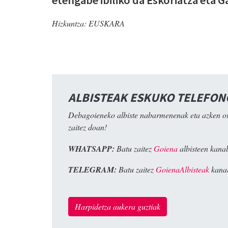
Hizkuntza:
EUSKARA
ALBISTEAK ESKUKO TELEFO
Debagoieneko albiste nabarmenenak eta azken o
zaitez doan!
WHATSAPP:
Batu zaitez
Goiena
albisteen kanal
TELEGRAM:
Batu zaitez
GoienaAlbisteak
kanal
Harpidetza aukera guztiak