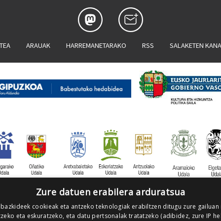
ATEA
ARAUAK
HARREMANETARAKO
RSS
SALAKETEN KAN
Zure datuen erabilera arduratsua
 bazkideek cookieak eta antzeko teknologiak erabiltzen ditugu zure gailuan
zeko eta eskuratzeko, eta datu pertsonalak tratatzeko (adibidez, zure IP he