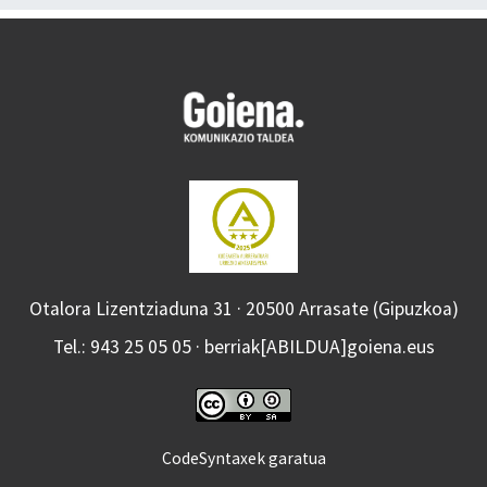
Otalora Lizentziaduna 31 · 20500 Arrasate (Gipuzkoa)
Tel.: 943 25 05 05 · berriak[ABILDUA]goiena.eus
CodeSyntaxek garatua