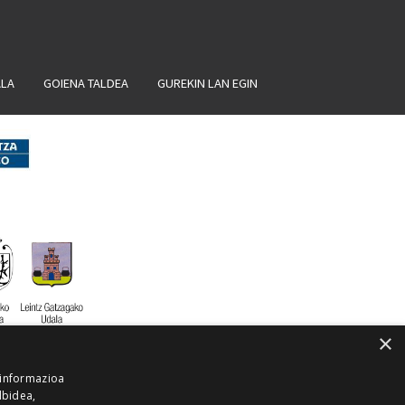
ALA
GOIENA TALDEA
GUREKIN LAN EGIN
×
 informazioa
lbidea,