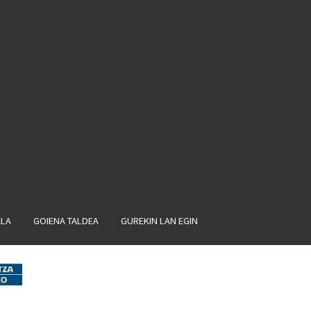
ALA
GOIENA TALDEA
GUREKIN LAN EGIN