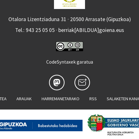
Otalora Lizentziaduna 31 · 20500 Arrasate (Gipuzkoa)
Tel.: 943 25 05 05 · berriak[ABILDUA]goiena.eus
CodeSyntaxek garatua
ATEA
ARAUAK
HARREMANETARAKO
RSS
SALAKETEN KAN