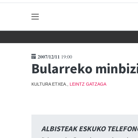
2007/12/11
19:00
Bularreko minbizi
KULTURA ETXEA.,
LEINTZ GATZAGA
ALBISTEAK ESKUKO TELEFO