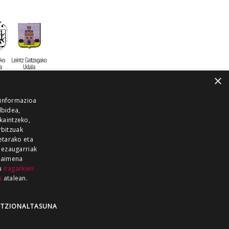
×
 informazioa
lbidea,
skaintzeko,
rbitzuak
etarako eta
 ezaugarriak
 baimena
zu
Iragarkien
k
atalean.
EITIA GUKA
AZKOITIA GUKA
BARRENA
GUKA
GUKA TELEBISTA
HIRUKA
TZIONALTASUNA
Z GUKA
ZUMAIA GUKA
28 KANALA