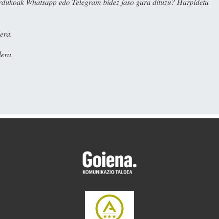
rdukoak Whatsapp edo Telegram bidez jaso gura dituzu? Harpidetu
era.
era.