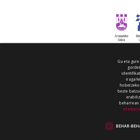
Gu eta gure
gordet
identifika
iragark
hobetzeko
beste batzu
erabili
beharrean 
ezarpen
AIARALDEA
AIKOR
AIURRI
ALEA
BEGITU
ERRAN
EUSKALERRIA IRRA
BEHAR-BEH
KRONIKA
MAILOPE
NOAUA
O