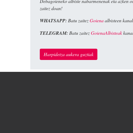
Debagoieneko albiste nabarmenenak eta azken o
zaitez doan!
WHATSAPP:
Batu zaitez
Goiena
albisteen kanal
TELEGRAM:
Batu zaitez
GoienaAlbisteak
kanal
Harpidetza aukera guztiak