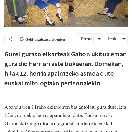
Entzun
Itzuli
Gehitu gaitzazu Googlen
Gurel guraso elkarteak Gabon ukitua eman
gura dio herriari aste bukaeran. Domekan,
hilak 12, herria apaintzeko asmoa dute
euskal mitologiako pertsonaiekin.
Abenduaren 11rako ekitaldiren bat antolatu gura dute. Eta
12an, domeka, herria apainduko dute. Euskal giroko
Gabonak izango dira protagonista aurten eta euskal
sukaldea, Olentzeroren baserriko sukaldea hain zuzen,