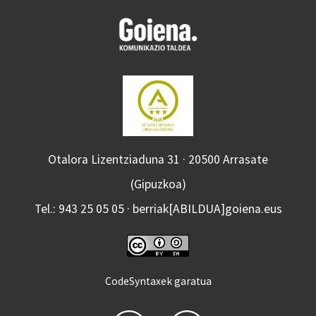
Otalora Lizentziaduna 31 · 20500 Arrasate
(Gipuzkoa)
Tel.: 943 25 05 05 · berriak[ABILDUA]goiena.eus
CodeSyntaxek garatua