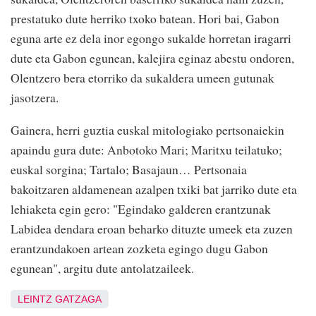
prestatuko dute herriko txoko batean. Hori bai, Gabon
eguna arte ez dela inor egongo sukalde horretan iragarri
dute eta Gabon egunean, kalejira eginaz abestu ondoren,
Olentzero bera etorriko da sukaldera umeen gutunak
jasotzera.
Gainera, herri guztia euskal mitologiako pertsonaiekin
apaindu gura dute: Anbotoko Mari; Maritxu teilatuko;
euskal sorgina; Tartalo; Basajaun… Pertsonaia
bakoitzaren aldamenean azalpen txiki bat jarriko dute eta
lehiaketa egin gero: "Egindako galderen erantzunak
Labidea dendara eroan beharko dituzte umeek eta zuzen
erantzundakoen artean zozketa egingo dugu Gabon
egunean", argitu dute antolatzaileek.
LEINTZ GATZAGA