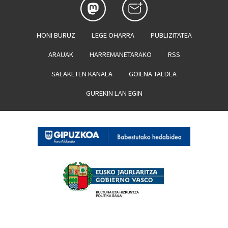
HONI BURUZ
LEGE OHARRA
PUBLIZITATEA
ARAUAK
HARREMANETARAKO
RSS
SALAKETEN KANALA
GOIENA TALDEA
GUREKIN LAN EGIN