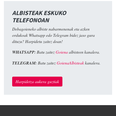
ALBISTEAK ESKUKO
TELEFONOAN
Debagoieneko albiste nabarmenenak eta azken
ordukoak Whatsapp edo Telegram bidez jaso gura
dituzu? Harpidetu zaitez doan!
WHATSAPP:
Batu zaitez
Goiena
albisteen kanalera.
TELEGRAM:
Batu zaitez
GoienaAlbisteak
kanalera.
Harpidetza aukera guztiak