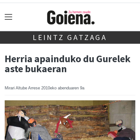
LEINTZ GATZAGA
Herria apainduko du Gurelek
aste bukaeran
Mirari Altube Arrese
2010eko abenduaren 9a