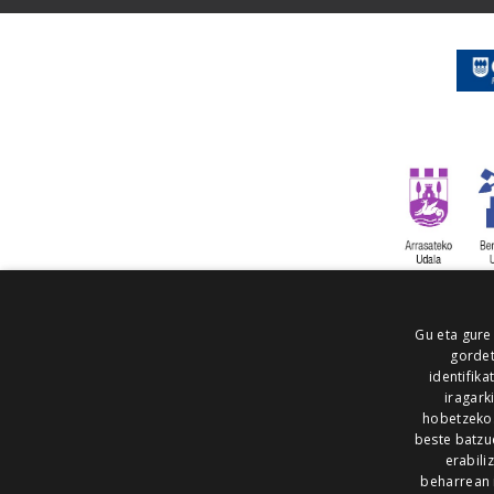
Gu eta gure
gordet
identifika
iragark
hobetzeko
beste batzu
erabili
beharrean 