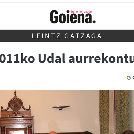
LEINTZ GATZAGA
011ko Udal aurrekontu