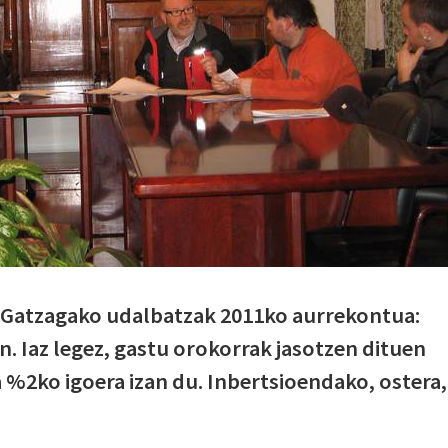
n Gatzagako udalbatzak 2011ko aurrekontua:
n. Iaz legez, gastu orokorrak jasotzen dituen
 %2ko igoera izan du. Inbertsioendako, ostera,