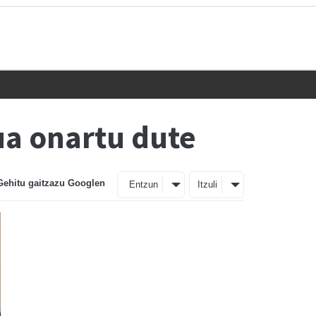
a onartu dute
Gehitu gaitzazu Googlen
Entzun
Itzuli