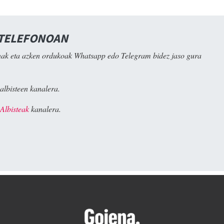
 TELEFONOAN
ak eta azken ordukoak Whatsapp edo Telegram bidez jaso gura
albisteen kanalera.
Albisteak
kanalera.