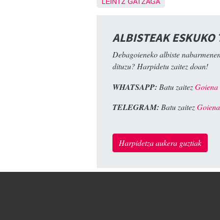
LEINTZ GATZAGA
ALBISTEAK ESKUKO
Debagoieneko albiste nabarmenen
dituzu? Harpidetu zaitez doan!
WHATSAPP:
Batu zaitez
Goiena
TELEGRAM:
Batu zaitez
Goiena
Harpidetza aukera guztiak