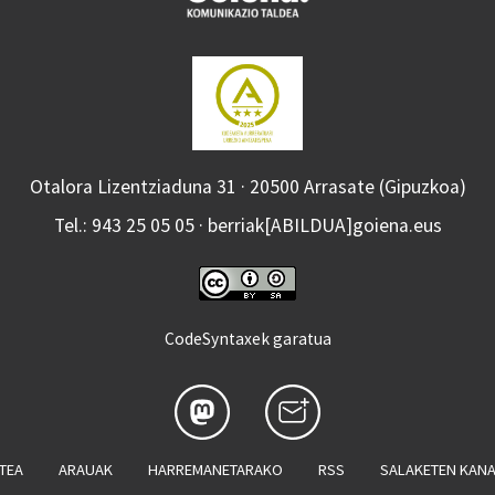
Otalora Lizentziaduna 31 · 20500 Arrasate (Gipuzkoa)
Tel.: 943 25 05 05 · berriak[ABILDUA]goiena.eus
CodeSyntaxek garatua
ATEA
ARAUAK
HARREMANETARAKO
RSS
SALAKETEN KAN