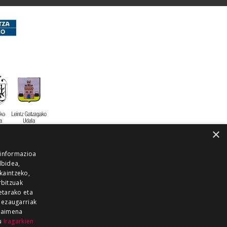
×
 informazioa
lbidea,
skaintzeko,
rbitzuak
etarako eta
 ezaugarriak
 baimena
zu
Iragarkien