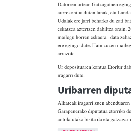
Datorren urtean Gatzagainen egingo
aurrekontua duten lanak, eta Landa
Udalak ere jarri beharko du zati ba
eskatzea aztertzen dabiltza orain,
mailegu horren eskaera –data zehaz
ere egingo dute. Hain zuzen maileg
arrazoia.
Ur deposituaren kontua Etorlur dabi
iragarri dute.
Uribarren diputa
Alkateak iragarri zuen abenduaren
Garapenerako diputatua etorriko de
antolatutako bisita da eta gatzagar