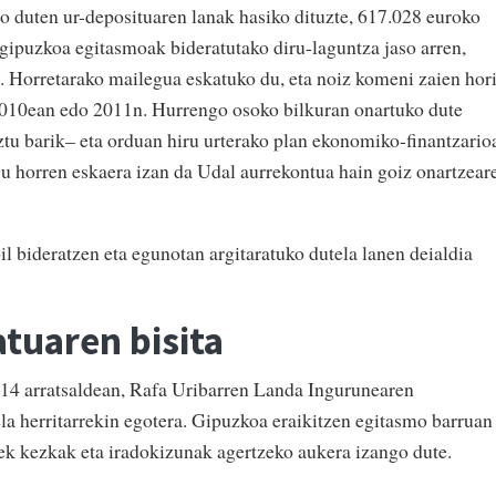
 duten ur-deposituaren lanak hasiko dituzte, 617.028 euroko
gipuzkoa egitasmoak bideratutako diru-laguntza jaso arren,
t. Horretarako mailegua eskatuko du, eta noiz komeni zaien hor
 2010ean edo 2011n. Hurrengo osoko bilkuran onartuko dute
tu barik– eta orduan hiru urterako plan ekonomiko-finantzario
u horren eskaera izan da Udal aurrekontua hain goiz onartzear
l bideratzen eta egunotan argitaratuko dutela lanen deialdia
tuaren bisita
 14 arratsaldean, Rafa Uribarren Landa Ingurunearen
la herritarrekin egotera. Gipuzkoa eraikitzen egitasmo barruan
rek kezkak eta iradokizunak agertzeko aukera izango dute.