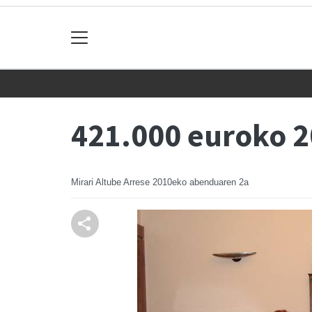
421.000 euroko 2
Mirari Altube Arrese
2010eko abenduaren 2a