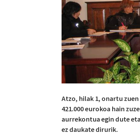
Atzo, hilak 1, onartu zue
421.000 eurokoa hain zuze
aurrekontua egin dute eta
ez daukate dirurik.