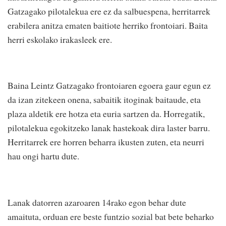
Gatzagako pilotalekua ere ez da salbuespena, herritarrek
erabilera anitza ematen baitiote herriko frontoiari. Baita
herri eskolako irakasleek ere.
Baina Leintz Gatzagako frontoiaren egoera gaur egun ez
da izan zitekeen onena, sabaitik itoginak baitaude, eta
plaza aldetik ere hotza eta euria sartzen da. Horregatik,
pilotalekua egokitzeko lanak hastekoak dira laster barru.
Herritarrek ere horren beharra ikusten zuten, eta neurri
hau ongi hartu dute.
Lanak datorren azaroaren 14rako egon behar dute
amaituta, orduan ere beste funtzio sozial bat bete beharko