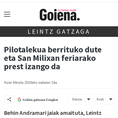
LEINTZ GATZAGA
Pilotalekua berrituko dute
eta San Milixan feriarako
prest izango da
Asier Alkorta
2010eko irailaren 14a
Entzun
Itzuli
Gehitu gaitzazu Googlen
Behin Andramari jaiak amaituta, Leintz