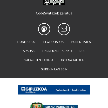
CodeSyntaxek garatua
HONI BURUZ
LEGE OHARRA
PUBLIZITATEA
ARAUAK
HARREMANETARAKO
RSS
SALAKETEN KANALA
GOIENA TALDEA
GUREKIN LAN EGIN