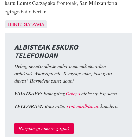
baitu Leintz Gatzagako frontoiak, San Milixan feria
egingo baita bertan.
LEINTZ GATZAGA
ALBISTEAK ESKUKO
TELEFONOAN
Debagoieneko albiste nabarmenenak eta azken
ordukoak Whatsapp edo Telegram bidez jaso gura
dituzu? Harpidetu zaitez doan!
WHATSAPP:
Batu zaitez
Goiena
albisteen kanalera.
TELEGRAM:
Batu zaitez
GoienaAlbisteak
kanalera.
Harpidetza aukera guztiak