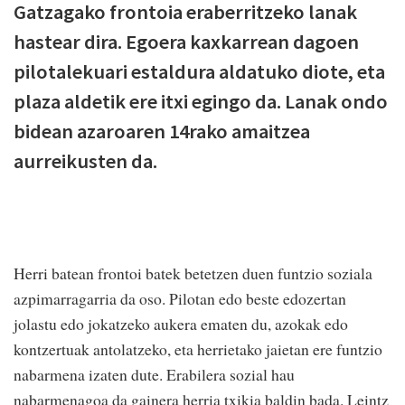
Gatzagako frontoia eraberritzeko lanak
hastear dira. Egoera kaxkarrean dagoen
pilotalekuari estaldura aldatuko diote, eta
plaza aldetik ere itxi egingo da. Lanak ondo
bidean azaroaren 14rako amaitzea
aurreikusten da.
Herri batean frontoi batek betetzen duen funtzio soziala
azpimarragarria da oso. Pilotan edo beste edozertan
jolastu edo jokatzeko aukera ematen du, azokak edo
kontzertuak antolatzeko, eta herrietako jaietan ere funtzio
nabarmena izaten dute. Erabilera sozial hau
nabarmenagoa da gainera herria txikia baldin bada. Leintz