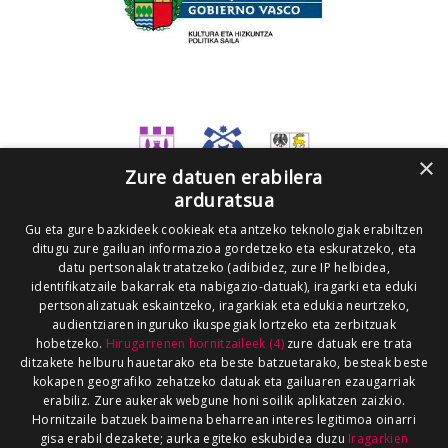
×
Zure datuen erabilera
arduratsua
Gu eta gure bazkideek cookieak eta antzeko teknologiak erabiltzen
ditugu zure gailuan informazioa gordetzeko eta eskuratzeko, eta
datu pertsonalak tratatzeko (adibidez, zure IP helbidea,
identifikatzaile bakarrak eta nabigazio-datuak), iragarki eta eduki
pertsonalizatuak eskaintzeko, iragarkiak eta edukia neurtzeko,
audientziaren inguruko ikuspegiak lortzeko eta zerbitzuak
hobetzeko.
Hirugarrenen hornitzaileek (4)
zure datuak ere trata
ditzakete helburu hauetarako eta beste batzuetarako, besteak beste
kokapen geografiko zehatzeko datuak eta gailuaren ezaugarriak
erabiliz. Zure aukerak webgune honi soilik aplikatzen zaizkio.
Hornitzaile batzuek baimena beharrean interes legitimoa oinarri
gisa erabil dezakete; aurka egiteko eskubidea duzu
Iragarkien