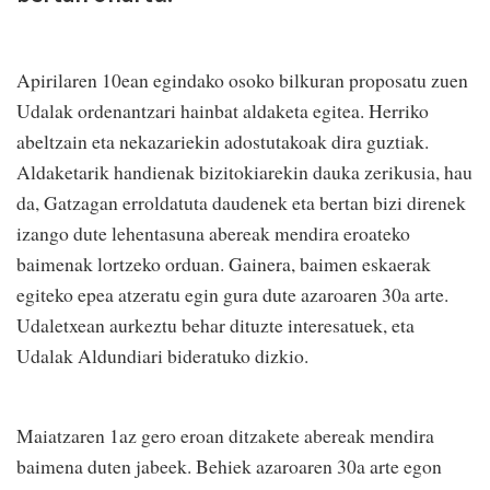
Apirilaren 10ean egindako osoko bilkuran proposatu zuen
Udalak ordenantzari hainbat aldaketa egitea. Herriko
abeltzain eta nekazariekin adostutakoak dira guztiak.
Aldaketarik handienak bizitokiarekin dauka zerikusia, hau
da, Gatzagan erroldatuta daudenek eta bertan bizi direnek
izango dute lehentasuna abereak mendira eroateko
baimenak lortzeko orduan. Gainera, baimen eskaerak
egiteko epea atzeratu egin gura dute azaroaren 30a arte.
Udaletxean aurkeztu behar dituzte interesatuek, eta
Udalak Aldundiari bideratuko dizkio.
Maiatzaren 1az gero eroan ditzakete abereak mendira
baimena duten jabeek. Behiek azaroaren 30a arte egon