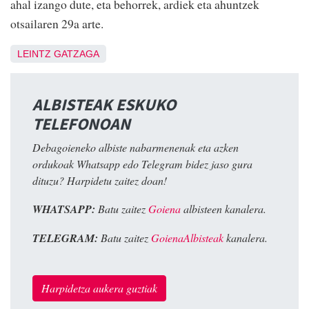
ahal izango dute, eta behorrek, ardiek eta ahuntzek
otsailaren 29a arte.
LEINTZ GATZAGA
ALBISTEAK ESKUKO
TELEFONOAN
Debagoieneko albiste nabarmenenak eta azken
ordukoak Whatsapp edo Telegram bidez jaso gura
dituzu? Harpidetu zaitez doan!
WHATSAPP:
Batu zaitez
Goiena
albisteen kanalera.
TELEGRAM:
Batu zaitez
GoienaAlbisteak
kanalera.
Harpidetza aukera guztiak