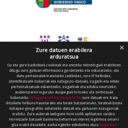
×
Zure datuen erabilera
arduratsua
Gu eta gure bazkideek cookieak eta antzeko teknologiak erabiltzen
ditugu zure gailuan informazioa gordetzeko eta eskuratzeko, eta
datu pertsonalak tratatzeko (adibidez, zure IP helbidea,
identifikatzaile bakarrak eta nabigazio-datuak), iragarki eta eduki
pertsonalizatuak eskaintzeko, iragarkiak eta edukia neurtzeko,
audientziaren inguruko ikuspegiak lortzeko eta zerbitzuak
hobetzeko.
Hirugarrenen hornitzaileek (4)
zure datuak ere trata
ditzakete helburu hauetarako eta beste batzuetarako, besteak beste
kokapen geografiko zehatzeko datuak eta gailuaren ezaugarriak
erabiliz. Zure aukerak webgune honi soilik aplikatzen zaizkio.
Hornitzaile batzuek baimena beharrean interes legitimoa oinarri
gisa erabil dezakete; aurka egiteko eskubidea duzu
Iragarkien