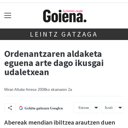
LEINTZ GATZAGA
Ordenantzaren aldaketa
eguena arte dago ikusgai
udaletxean
Mirari Altube Arrese
2008ko ekainaren 2a
Entzun
Itzuli
Gehitu gaitzazu Googlen
Abereak mendian ibiltzea arautzen duen