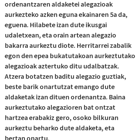
ordenantzaren aldaketei alegazioak
aurkezteko azken eguna ekainaren 5a da,
eguena. Hilabete izan dute ikusgai
udaletxean, eta orain artean alegazio
bakarra aurkeztu diote. Herritarrei zabalik
egon den epea bukatutakoan aurkeztutako
alegazioak aztertuko ditu udalbatzak.
Atzera botatzen baditu alegazio guztiak,
beste barik onartutzat emango dute
aldaketak izan dituen ordenantza. Baina
aurkeztutako alegazioren bat ontzat
hartzea erabakiz gero, osoko bilkuran
aurkeztu beharko dute aldaketa, eta
bertan onartu.