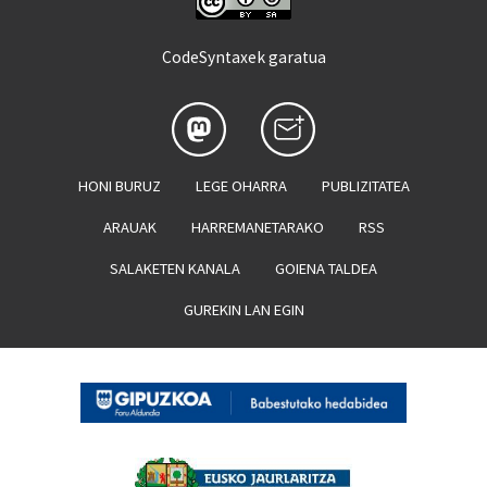
CodeSyntaxek garatua
HONI BURUZ
LEGE OHARRA
PUBLIZITATEA
ARAUAK
HARREMANETARAKO
RSS
SALAKETEN KANALA
GOIENA TALDEA
GUREKIN LAN EGIN