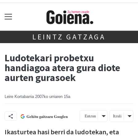
LEINTZ GATZAGA
Ludotekari probetxu
handiagoa atera gura diote
aurten gurasoek
Leire Kortabarria
2007ko urriaren 15a
Entzun
Itzuli
Gehitu gaitzazu Googlen
Ikasturtea hasi berri da ludotekan, eta