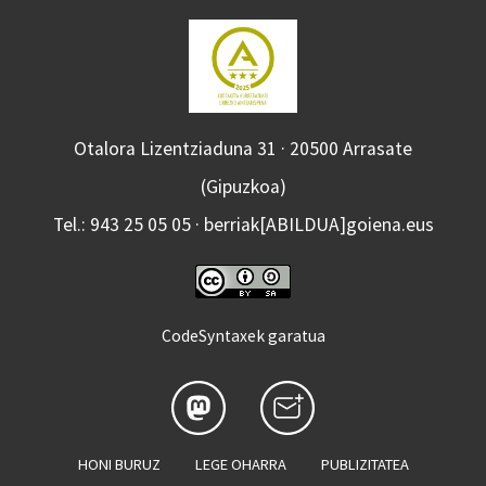
Otalora Lizentziaduna 31 · 20500 Arrasate
(Gipuzkoa)
Tel.: 943 25 05 05 · berriak[ABILDUA]goiena.eus
CodeSyntaxek garatua
HONI BURUZ
LEGE OHARRA
PUBLIZITATEA