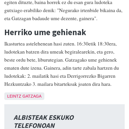
egiten dituzte, baina horrek ez du esan gura ludoteka
gutxiago erabiliko denik: "Negurako irtenbide bikaina da,
eta Gatzagan badaude ume dezente, gainera".
Herriko ume gehienak
Ikasturtea astelehenean hasi zuten. 16:30etik 18:30era,
ludotekan batzen dira umeak begiralearekin, eta gero,
beste ordu bete, liburutegian. Gatzagako ume gehienek
ematen dute izena. Gainera, adin tarte zabala hartzen du
ludotekak: 2. mailatik hasi eta Derrigorrezko Bigarren
Hezkuntzako 3. mailara bitartekoak joaten dira hara.
LEINTZ GATZAGA
ALBISTEAK ESKUKO
TELEFONOAN