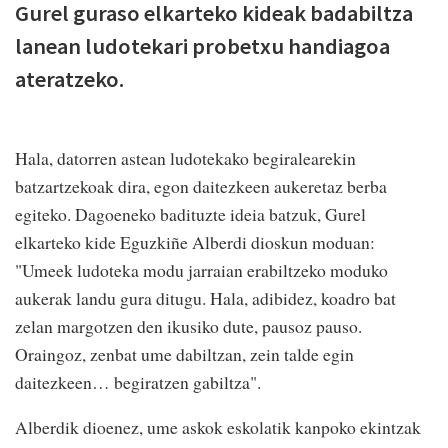
Gurel guraso elkarteko kideak badabiltza
lanean ludotekari probetxu handiagoa
ateratzeko.
Hala, datorren astean ludotekako begiralearekin
batzartzekoak dira, egon daitezkeen aukeretaz berba
egiteko. Dagoeneko badituzte ideia batzuk, Gurel
elkarteko kide Eguzkiñe Alberdi dioskun moduan:
"Umeek ludoteka modu jarraian erabiltzeko moduko
aukerak landu gura ditugu. Hala, adibidez, koadro bat
zelan margotzen den ikusiko dute, pausoz pauso.
Oraingoz, zenbat ume dabiltzan, zein talde egin
daitezkeen… begiratzen gabiltza".
Alberdik dioenez, ume askok eskolatik kanpoko ekintzak