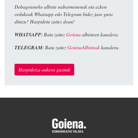
Debagoieneko albiste nabarmenenak eta azken
ordukoak Whatsapp edo Telegram bidez jaso gura
dituzu? Harpidetu zaitez doan!
WHATSAPP:
Batu zaitez
Goiena
albisteen kanalera.
TELEGRAM:
Batu zaitez
GoienaAlbisteak
kanalera.
Harpidetza aukera guztiak