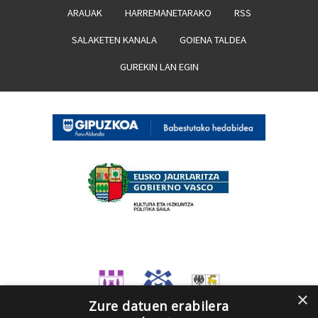
ARAUAK
HARREMANETARAKO
RSS
SALAKETEN KANALA
GOIENA TALDEA
GUREKIN LAN EGIN
×
Zure datuen erabilera