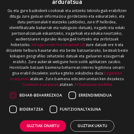
arduratsua
Gu eta gure bazkideek cookieak eta antzeko teknologiak erabiltzen
ditugu zure gailuan informazioa gordetzeko eta eskuratzeko, eta
datu pertsonalak tratatzeko (adibidez, zure IP helbidea,
identifikatzaile bakarrak eta nabigazio-datuak), iragarki eta eduki
pertsonalizatuak eskaintzeko, iragarkiak eta edukia neurtzeko,
audientziaren inguruko ikuspegiak lortzeko eta zerbitzuak
hobetzeko.
Hirugarrenen hornitzaileek (4)
zure datuak ere trata
ditzakete helburu hauetarako eta beste batzuetarako, besteak beste
kokapen geografiko zehatzeko datuak eta gailuaren ezaugarriak
erabiliz. Zure aukerak webgune honi soilik aplikatzen zaizkio.
Hornitzaile batzuek baimena beharrean interes legitimoa oinarri
gisa erabil dezakete; aurka egiteko eskubidea duzu
Iragarkien
ezarpenak
atalean. Zure baimena edozein unetan ken dezakezu
Cookieen ezarpenak
atalean.
Pribatutasun-politika
BEHAR-BEHARREZKOA
ERRENDIMENDUA
BIDERATZEA
FUNTZIONALTASUNA
GUZTIAK ONARTU
GUZTIAK UKATU