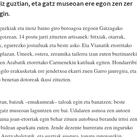
iz guztian, eta gatz museoan ere egon zen zer
gin.
eguzkiak eta inoiz baino giro beroagoa zegoen Gatzagako
goizean. 14 postu jarri zituzten artisauek: bitxiak, otarrak,
, egurrezko jostailuak eta beste asko. Eta Vianatik etorritako
 plazan. Umeek, ostera, zeramika tailerra izan zuten buztinarek
ziren Arabatik etorritako Carmenekin katiluak egiten. Hondarrib
gilo erakusketak ere jendetxoa ekarri zuen Garro jauregira, eta
 benetan dotoreak ikusi zituzten.
tzan, batzuk –emakumeak– taloak egin eta banatzen; beste
a gatz museoan laguntzen ere bai. Udalaren asmoa zen autoen
ina joan-etorriak egin behar zituen autobusa berandu iritsi zen
a bidean aparkatu zuten. Jende dezente hurreratu zen inguruko
a Aretxabaletatik, eta guztiak gustura, topatu zutenarekin.