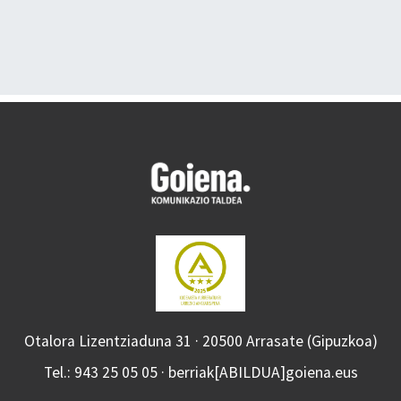
Otalora Lizentziaduna 31 · 20500 Arrasate (Gipuzkoa)
Tel.: 943 25 05 05 · berriak[ABILDUA]goiena.eus