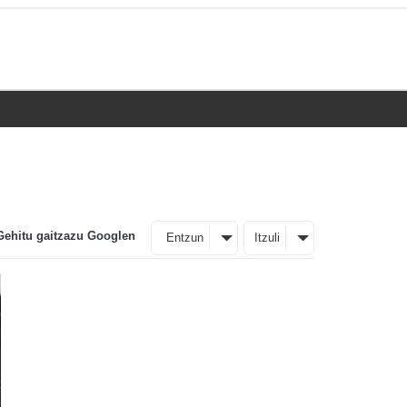
Gehitu gaitzazu Googlen
Entzun
Itzuli