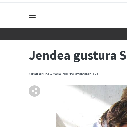
Jendea gustura S
Mirari Altube Arrese
2007ko azaroaren 12a