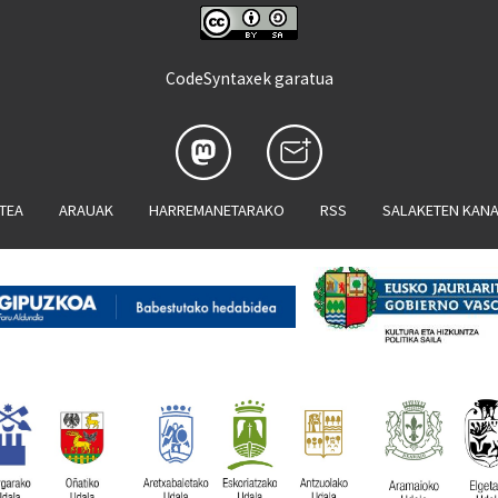
CodeSyntaxek garatua
ATEA
ARAUAK
HARREMANETARAKO
RSS
SALAKETEN KAN