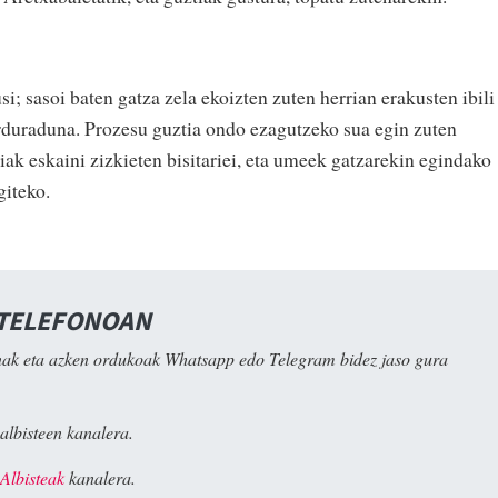
; sasoi baten gatza zela ekoizten zuten herrian erakusten ibili
duraduna. Prozesu guztia ondo ezagutzeko sua egin zuten
ak eskaini zizkieten bisitariei, eta umeek gatzarekin egindako
giteko.
 TELEFONOAN
ak eta azken ordukoak Whatsapp edo Telegram bidez jaso gura
albisteen kanalera.
Albisteak
kanalera.