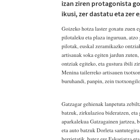
izan ziren protagonista go
ikusi, zer dastatu eta zer e
Goizeko hotza laster goxatu zuen 
pilotaleku eta plaza inguruan, atzo 
pilotak, euskal zeramikazko ontziak
artisauak soka egiten jardun zuten,
ontziak egiteko, eta gustura ibili 
Menina tailerreko artisauen txotxon
buruhandi, panpin, zein txotxongilo
Gatzagar gehienak lanpetuta zebil
batzuk, zirkulazioa bideratzen, et
aparkalekua Gatzagainen jartzea, ba
eta auto batzuk Dorleta santutegir
herrietatik, batez ere Eskoriatza et