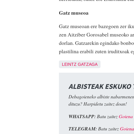
Gatz museoa
Gatz museoan ere bazegoen zer ikusi
zen Aitziber Gorosabel museoko ar
dorlan. Gatzarekin egindako bonboi
plastilina erabili zuten iruditxoak e
LEINTZ GATZAGA
ALBISTEAK ESKUKO
Debagoieneko albiste nabarmenen
dituzu? Harpidetu zaitez doan!
WHATSAPP:
Batu zaitez
Goiena
TELEGRAM:
Batu zaitez
Goiena