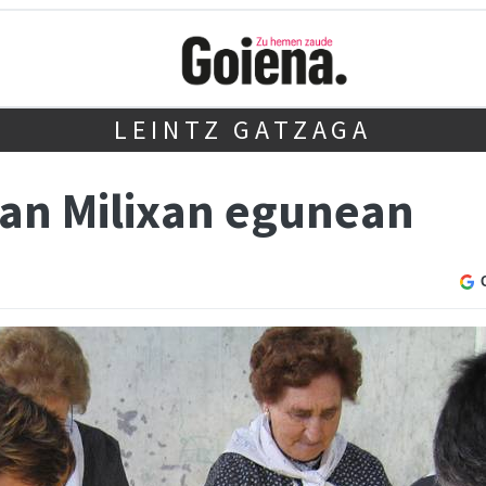
LEINTZ GATZAGA
an Milixan egunean