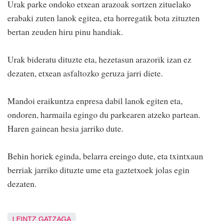
Urak parke ondoko etxean arazoak sortzen zituelako
erabaki zuten lanok egitea, eta horregatik bota zituzten
bertan zeuden hiru pinu handiak.
Urak bideratu dituzte eta, hezetasun arazorik izan ez
dezaten, etxean asfaltozko geruza jarri diete.
Mandoi eraikuntza enpresa dabil lanok egiten eta,
ondoren, harmaila egingo du parkearen atzeko partean.
Haren gainean hesia jarriko dute.
Behin horiek eginda, belarra ereingo dute, eta txintxaun
berriak jarriko dituzte ume eta gaztetxoek jolas egin
dezaten.
LEINTZ GATZAGA