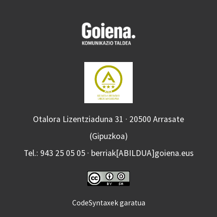
Otalora Lizentziaduna 31 · 20500 Arrasate
(Gipuzkoa)
Tel.: 943 25 05 05 · berriak[ABILDUA]goiena.eus
CodeSyntaxek garatua