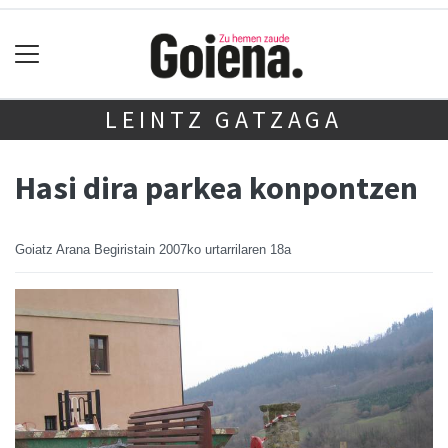
LEINTZ GATZAGA
Hasi dira parkea konpontzen
Goiatz Arana Begiristain
2007ko urtarrilaren 18a