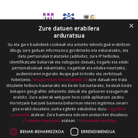
×
Zure datuen erabilera
arduratsua
Gu eta gure bazkideek cookieak eta antzeko teknologiak erabiltzen
ditugu zure gailuan informazioa gordetzeko eta eskuratzeko, eta
datu pertsonalak tratatzeko (adibidez, zure IP helbidea,
identifikatzaile bakarrak eta nabigazio-datuak), iragarki eta eduki
pertsonalizatuak eskaintzeko, iragarkiak eta edukia neurtzeko,
audientziaren inguruko ikuspegiak lortzeko eta zerbitzuak
hobetzeko.
Hirugarrenen hornitzaileek (4)
zure datuak ere trata
ditzakete helburu hauetarako eta beste batzuetarako, besteak beste
kokapen geografiko zehatzeko datuak eta gailuaren ezaugarriak
erabiliz. Zure aukerak webgune honi soilik aplikatzen zaizkio.
Hornitzaile batzuek baimena beharrean interes legitimoa oinarri
gisa erabil dezakete; aurka egiteko eskubidea duzu
Iragarkien
ezarpenak
atalean. Zure baimena edozein unetan ken dezakezu
Cookieen ezarpenak
atalean.
Pribatutasun-politika
BEHAR-BEHARREZKOA
ERRENDIMENDUA