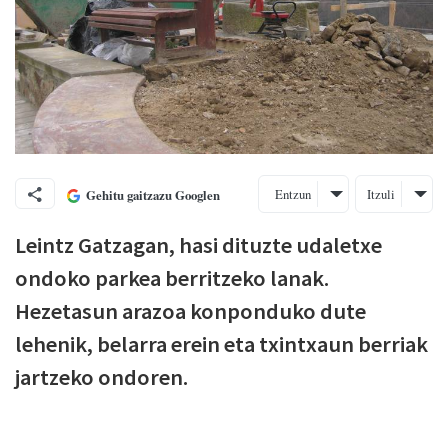
Entzun
Itzuli
Gehitu gaitzazu Googlen
Leintz Gatzagan, hasi dituzte udaletxe
ondoko parkea berritzeko lanak.
Hezetasun arazoa konponduko dute
lehenik, belarra erein eta txintxaun berriak
jartzeko ondoren.