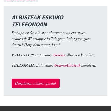
ALBISTEAK ESKUKO
TELEFONOAN
Debagoieneko albiste nabarmenenak eta azken
ordukoak Whatsapp edo Telegram bidez jaso gura
dituzu? Harpidetu zaitez doan!
WHATSAPP:
Batu zaitez
Goiena
albisteen kanalera.
TELEGRAM:
Batu zaitez
GoienaAlbisteak
kanalera.
Harpidetza aukera guztiak