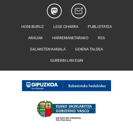
HONI BURUZ
LEGE OHARRA
PUBLIZITATEA
ARAUAK
HARREMANETARAKO
RSS
SALAKETEN KANALA
GOIENA TALDEA
GUREKIN LAN EGIN