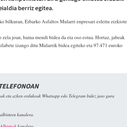
ialdia berriz egitea.
o bilkuran, Eibarko Asfaltos Mularri enpresari esleitu zizkiot
o zela joan, baina mendi bidea da eta oso estua. Hortaz, jabeak
labete izango ditu Mularrik bidea egiteko eta 97.471 euroko
 TELEFONOAN
ak eta azken ordukoak Whatsapp edo Telegram bidez jaso gura
albisteen kanalera.
Albisteak
kanalera.