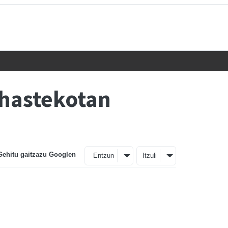
 hastekotan
Gehitu gaitzazu Googlen
Entzun
Itzuli