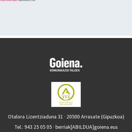
Otalora Lizentziaduna 31 · 20500 Arrasate (Gipuzkoa)
Tel.: 943 25 05 05 · berriak[ABILDUA]goiena.eus