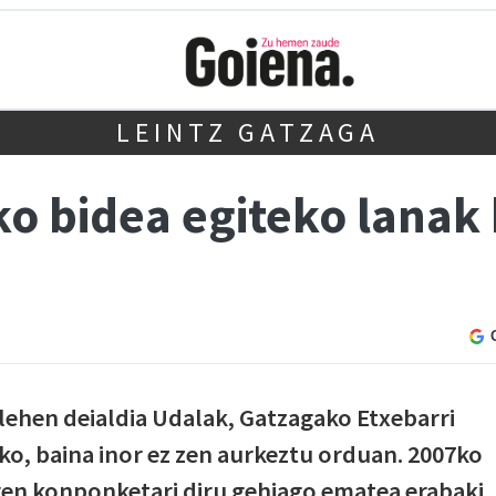
LEINTZ GATZAGA
ko bidea egiteko lanak
lehen deialdia Udalak, Gatzagako Etxebarri
eko, baina inor ez zen aurkeztu orduan. 2007ko
en konponketari diru gehiago ematea erabaki