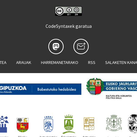
CodeSyntaxek garatua
ATEA
ARAUAK
HARREMANETARAKO
RSS
SALAKETEN KAN