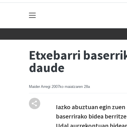
Etxebarri baserri
daude
Maider Arregi
2007ko maiatzaren 28a
Iazko abuztuan egin zuen 
baserrirako bidea berritz
Udal aurrekontuan bidear