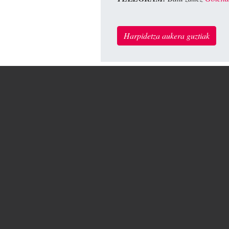
Harpidetza aukera guztiak