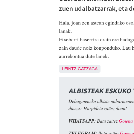
zuen udalbatzarrak, eta de
Hala, joan zen astean egindako osok
lanak.
Etxebarri baserrira orain ere badag
zain daude noiz konponduko. Lau hi
aurrekontua dute lanek.
LEINTZ GATZAGA
ALBISTEAK ESKUKO
Debagoieneko albiste nabarmenen
dituzu? Harpidetu zaitez doan!
WHATSAPP:
Batu zaitez
Goiena
TELEGRAM:
Batu zaitez
Goiena