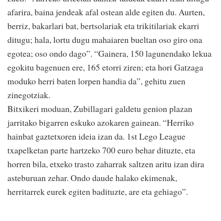
afarira, baina jendeak afal ostean alde egiten du. Aurten,
berriz, bakarlari bat, bertsolariak eta trikitilariak ekarri
ditugu; hala, lortu dugu mahaiaren bueltan oso giro ona
egotea; oso ondo dago”. “Gainera, 150 lagunendako lekua
egokitu bagenuen ere, 165 etorri ziren; eta hori Gatzaga
moduko herri baten lorpen handia da”, gehitu zuen
zinegotziak.
Bitxikeri moduan, Zubillagari galdetu genion plazan
jarritako bigarren eskuko azokaren gainean. “Herriko
hainbat gaztetxoren ideia izan da. 1st Lego League
txapelketan parte hartzeko 700 euro behar dituzte, eta
horren bila, etxeko trasto zaharrak saltzen aritu izan dira
asteburuan zehar. Ondo daude halako ekimenak,
herritarrek eurek egiten badituzte, are eta gehiago”.