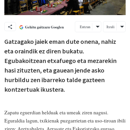
Entzun
Itzuli
Gehitu gaitzazu Googlen
Gatzagako jaiek eman dute onena, nahiz
eta oraindik ez diren bukatu.
Egubakoitzean etxafuego eta mezarekin
hasi zituzten, eta gauean jende asko
hurbildu zen ibarreko talde gazteen
kontzertuak ikustera.
Zapatu eguerdian helduak eta umeak ziren nagusi.
Eguraldia lagun, txikienak puzgarrietan eta uso-tiroan ibili
ziren; Aretxabaleta, Arrasate eta Eskoriatzako guraso