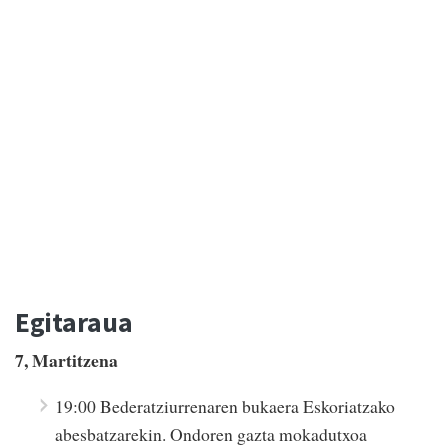
Egitaraua
7, Martitzena
19:00 Bederatziurrenaren bukaera Eskoriatzako
abesbatzarekin. Ondoren gazta mokadutxoa