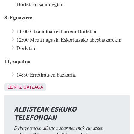
Dorletako santutegian.
8, Eguaztena
11:00 Otxandioarrei harrera Dorletan.
12:00 Meza nagusia Eskoriatzako abesbatzarekin
Dorletan.
11, zapatua
14:30 Erretiratuen bazkaria.
LEINTZ GATZAGA
ALBISTEAK ESKUKO
TELEFONOAN
Debagoieneko albiste nabarmenenak eta azken