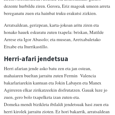
dezente hurbildu ziren. Gerora, Eriz magoak umeen arreta
bereganatu zuen eta hainbat truku erakutsi zizkien.
Arratsaldean, gerizpean, karta-jokoan aritu ziren eta
honako hauek eskuratu zuten txapela: briskan, Matilde
Arrese eta Igor Abasolo; eta musean, Aretxabaletako
Etxabe eta Iturrikastillo.
Herri-afari jendetsua
Herri afarian jende asko batu zen eta jan ostean,
mahaiaren bueltan jarraitu zuten Fermin Valencia
bakarlariarekin kantuan eta Jokin Labayen eta Manex
Agirreren elkar zirikatzeekin disfrutatzen. Gauak luze jo
zuen, gero bolo txapelketa izan zuten-eta.
Domeka mendi bizikleta ibilaldi jendetsuak hasi zuen eta
herri kirolek jarraitu zioten. Ez hori bakarrik, arratsaldean