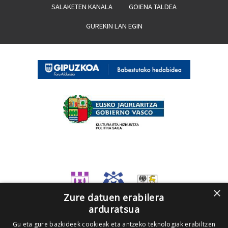
SALAKETEN KANALA
GOIENA TALDEA
GUREKIN LAN EGIN
×
Zure datuen erabilera
arduratsua
Gu eta gure bazkideek cookieak eta antzeko teknologiak erabiltzen