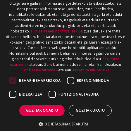
ditugu zure gailuan informazioa gordetzeko eta eskuratzeko, eta
datu pertsonalak tratatzeko (adibidez, zure IP helbidea,
identifikatzaile bakarrak eta nabigazio-datuak), iragarki eta eduki
pertsonalizatuak eskaintzeko, iragarkiak eta edukia neurtzeko,
audientziaren inguruko ikuspegiak lortzeko eta zerbitzuak
hobetzeko.
Hirugarrenen hornitzaileek (4)
zure datuak ere trata
ditzakete helburu hauetarako eta beste batzuetarako, besteak beste
kokapen geografiko zehatzeko datuak eta gailuaren ezaugarriak
erabiliz. Zure aukerak webgune honi soilik aplikatzen zaizkio.
Hornitzaile batzuek baimena beharrean interes legitimoa oinarri
gisa erabil dezakete; aurka egiteko eskubidea duzu
Iragarkien
ezarpenak
atalean. Zure baimena edozein unetan ken dezakezu
Cookieen ezarpenak
atalean.
Pribatutasun-politika
BEHAR-BEHARREZKOA
ERRENDIMENDUA
BIDERATZEA
FUNTZIONALTASUNA
GUZTIAK ONARTU
GUZTIAK UKATU
XEHETASUNAK ERAKUTSI