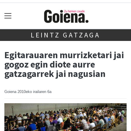
LEINTZ GATZAGA
Egitarauaren murrizketari jai
gogoz egin diote aurre
gatzagarrek jai nagusian
Goiena
2010eko irailaren 6a