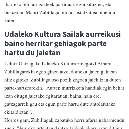
ibarreko pilotari gazteek partiduak egin zituzten; eta
bukaeran, Mauri Zubillaga pilota sustatzailea omendu
zuten.
Udaleko Kultura Sailak aurreikusi
baino herritar gehiagok parte
hartu du jaietan
Leintz Gatzagako Udaleko Kultura zinegotzi Ainara
Zubillagarekin egon ginen atzo, domeka, jaien gainean
hitz egiteko. Zubillaga oso pozik zegoen jaiek izan duten
parte-hartzearekin. “Aurten murrizketa handiak egin behar
izan ditugu jaietako egitarauan; baina, hala ere,
gatzagarrek gau eta egun parte hartu dute antolatutako
ekitaldietan”.
Horrez gain, Zubillagak zapatuko herri-afaria nabarmendu
zuen: “Aurreko urteetan dantza-taldeak ekarri izan ditugu