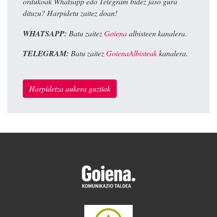
ordukoak Whatsapp edo Telegram bidez jaso gura
dituzu? Harpidetu zaitez doan!
WHATSAPP:
Batu zaitez
Goiena
albisteen kanalera.
TELEGRAM:
Batu zaitez
GoienaAlbisteak
kanalera.
Harpidetza aukera guztiak