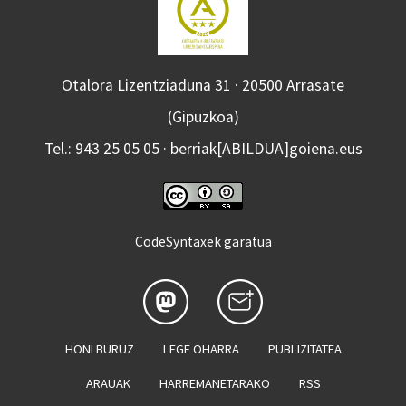
Otalora Lizentziaduna 31 · 20500 Arrasate
(Gipuzkoa)
Tel.: 943 25 05 05 · berriak[ABILDUA]goiena.eus
CodeSyntaxek garatua
HONI BURUZ
LEGE OHARRA
PUBLIZITATEA
ARAUAK
HARREMANETARAKO
RSS