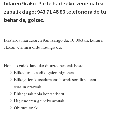
hilaren 9rako. Parte hartzeko izenematea
zabalik dago; 943 71 46 86 telefonora deitu
behar da, goizez.
Ikastaroa martxoaren 9an izango da, 10:00etan, kultura
etxean, eta hiru ordu iraungo du.
Honako gaiak landuko dituzte, besteak beste:
Elikadura eta elikagaien higienea.
Elikagaien kutsadura eta horrek sor ditzakeen
osasun arazoak.
Elikagaiak nola kontserbatu.
Higienearen gaineko arauak.
Ohitura onak.