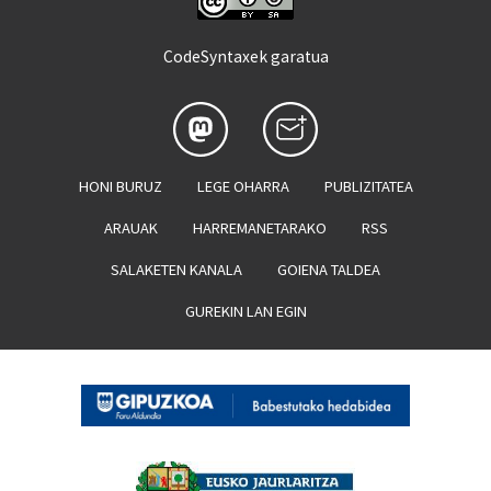
CodeSyntaxek garatua
HONI BURUZ
LEGE OHARRA
PUBLIZITATEA
ARAUAK
HARREMANETARAKO
RSS
SALAKETEN KANALA
GOIENA TALDEA
GUREKIN LAN EGIN