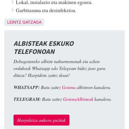
Lokal, instalazio eta makinen egoera.
Garbitasuna eta desinfekzioa.
LEINTZ GATZAGA
ALBISTEAK ESKUKO
TELEFONOAN
Debagoieneko albiste nabarmenenak eta azken
ordukoak Whatsapp edo Telegram bidez jaso gura
dituzu? Harpidetu zaitez doan!
WHATSAPP:
Batu zaitez
Goiena
albisteen kanalera.
TELEGRAM:
Batu zaitez
GoienaAlbisteak
kanalera.
Harpidetza aukera guztiak