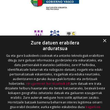
×
Zure datuen erabilera
arduratsua
Gu eta gure bazkideek cookieak eta antzeko teknologiak erabiltzen
ditugu zure gailuan informazioa gordetzeko eta eskuratzeko, eta
datu pertsonalak tratatzeko (adibidez, zure IP helbidea,
identifikatzaile bakarrak eta nabigazio-datuak), iragarki eta eduki
pertsonalizatuak eskaintzeko, iragarkiak eta edukia neurtzeko,
audientziaren inguruko ikuspegiak lortzeko eta zerbitzuak
hobetzeko.
Hirugarrenen hornitzaileek (4)
zure datuak ere trata
ditzakete helburu hauetarako eta beste batzuetarako, besteak beste
kokapen geografiko zehatzeko datuak eta gailuaren ezaugarriak
erabiliz. Zure aukerak webgune honi soilik aplikatzen zaizkio.
Hornitzaile batzuek baimena beharrean interes legitimoa oinarri
gisa erabil dezakete; aurka egiteko eskubidea duzu
Iragarkien