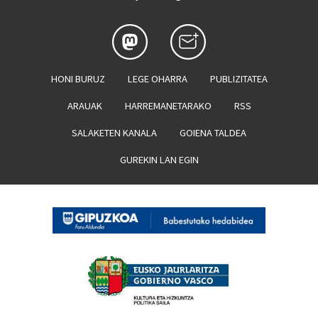
HONI BURUZ
LEGE OHARRA
PUBLIZITATEA
ARAUAK
HARREMANETARAKO
RSS
SALAKETEN KANALA
GOIENA TALDEA
GUREKIN LAN EGIN