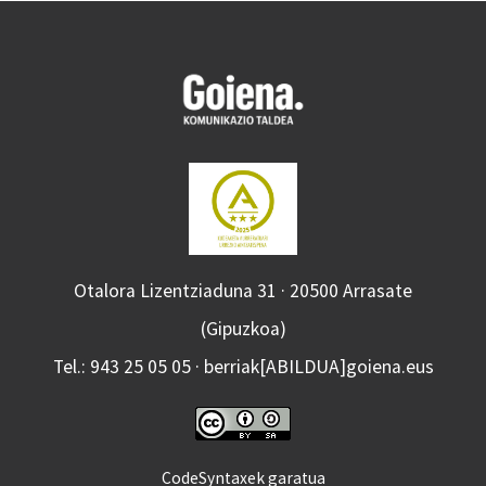
Otalora Lizentziaduna 31 · 20500 Arrasate
(Gipuzkoa)
Tel.: 943 25 05 05 · berriak[ABILDUA]goiena.eus
CodeSyntaxek garatua