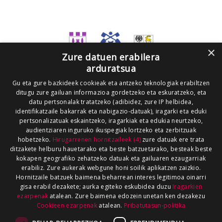
×
Zure datuen erabilera
arduratsua
Gu eta gure bazkideek cookieak eta antzeko teknologiak erabiltzen
ditugu zure gailuan informazioa gordetzeko eta eskuratzeko, eta
datu pertsonalak tratatzeko (adibidez, zure IP helbidea,
identifikatzaile bakarrak eta nabigazio-datuak), iragarki eta eduki
pertsonalizatuak eskaintzeko, iragarkiak eta edukia neurtzeko,
audientziaren inguruko ikuspegiak lortzeko eta zerbitzuak
hobetzeko.
Hirugarrenen hornitzaileek (4)
zure datuak ere trata
ditzakete helburu hauetarako eta beste batzuetarako, besteak beste
kokapen geografiko zehatzeko datuak eta gailuaren ezaugarriak
erabiliz. Zure aukerak webgune honi soilik aplikatzen zaizkio.
Hornitzaile batzuek baimena beharrean interes legitimoa oinarri
gisa erabil dezakete; aurka egiteko eskubidea duzu
Iragarkien
ezarpenak
atalean. Zure baimena edozein unetan ken dezakezu
Cookieen ezarpenak
atalean.
Pribatutasun-politika