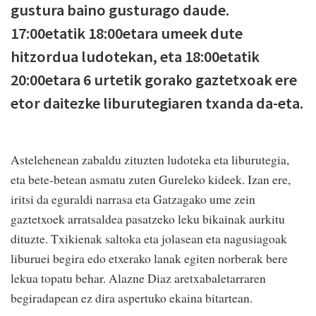
gustura baino gusturago daude.
17:00etatik 18:00etara umeek dute
hitzordua ludotekan, eta 18:00etatik
20:00etara 6 urtetik gorako gaztetxoak ere
etor daitezke liburutegiaren txanda da-eta.
Astelehenean zabaldu zituzten ludoteka eta liburutegia,
eta bete-betean asmatu zuten Gureleko kideek. Izan ere,
iritsi da eguraldi narrasa eta Gatzagako ume zein
gaztetxoek arratsaldea pasatzeko leku bikainak aurkitu
dituzte. Txikienak saltoka eta jolasean eta nagusiagoak
liburuei begira edo etxerako lanak egiten norberak bere
lekua topatu behar. Alazne Diaz aretxabaletarraren
begiradapean ez dira aspertuko ekaina bitartean.