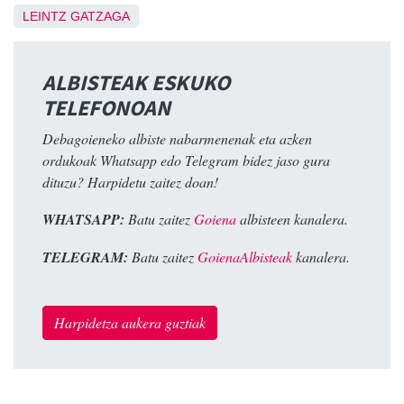
LEINTZ GATZAGA
ALBISTEAK ESKUKO
TELEFONOAN
Debagoieneko albiste nabarmenenak eta azken
ordukoak Whatsapp edo Telegram bidez jaso gura
dituzu? Harpidetu zaitez doan!
WHATSAPP:
Batu zaitez
Goiena
albisteen kanalera.
TELEGRAM:
Batu zaitez
GoienaAlbisteak
kanalera.
Harpidetza aukera guztiak