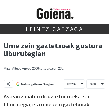
LEINTZ GATZAGA
Ume zein gaztetxoak gustura
liburutegian
Mirari Altube Arrese
2006ko azaroaren 23a
Entzun
Itzuli
Gehitu gaitzazu Googlen
Astean zabaldu dituzte ludoteka eta
liburutegia, eta ume zein gaztetxoak