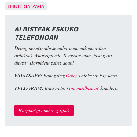
LEINTZ GATZAGA
ALBISTEAK ESKUKO
TELEFONOAN
Debagoieneko albiste nabarmenenak eta azken
ordukoak Whatsapp edo Telegram bidez jaso gura
dituzu? Harpidetu zaitez doan!
WHATSAPP:
Batu zaitez
Goiena
albisteen kanalera.
TELEGRAM:
Batu zaitez
GoienaAlbisteak
kanalera.
Harpidetza aukera guztiak