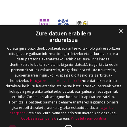
×
Zure datuen erabilera
arduratsua
Gu eta gure bazkideek cookieak eta antzeko teknologiak erabiltzen
ditugu zure gailuan informazioa gordetzeko eta eskuratzeko, eta
datu pertsonalak tratatzeko (adibidez, zure IP helbidea,
identifikatzaile bakarrak eta nabigazio-datuak), iragarki eta eduki
pertsonalizatuak eskaintzeko, iragarkiak eta edukia neurtzeko,
audientziaren inguruko ikuspegiak lortzeko eta zerbitzuak
hobetzeko.
Hirugarrenen hornitzaileek (4)
zure datuak ere trata
ditzakete helburu hauetarako eta beste batzuetarako, besteak beste
kokapen geografiko zehatzeko datuak eta gailuaren ezaugarriak
erabiliz. Zure aukerak webgune honi soilik aplikatzen zaizkio.
Hornitzaile batzuek baimena beharrean interes legitimoa oinarri
gisa erabil dezakete; aurka egiteko eskubidea duzu
Iragarkien
ezarpenak
atalean. Zure baimena edozein unetan ken dezakezu
Cookieen ezarpenak
atalean.
Pribatutasun-politika