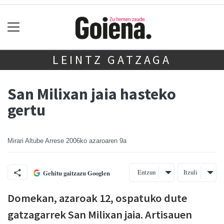
LEINTZ GATZAGA
San Milixan jaia hasteko
gertu
Mirari Altube Arrese
2006ko azaroaren 9a
Entzun
Itzuli
Gehitu gaitzazu Googlen
Domekan, azaroak 12, ospatuko dute
gatzagarrek San Milixan jaia. Artisauen