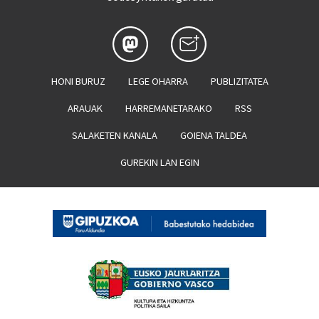
HONI BURUZ
LEGE OHARRA
PUBLIZITATEA
ARAUAK
HARREMANETARAKO
RSS
SALAKETEN KANALA
GOIENA TALDEA
GUREKIN LAN EGIN