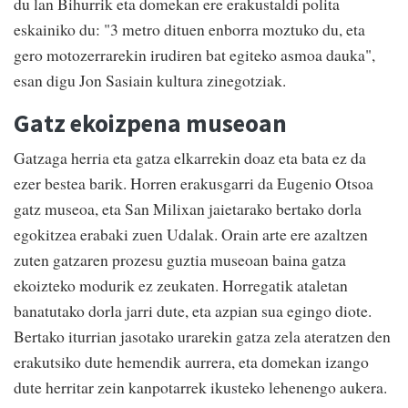
du lan Bihurrik eta domekan ere erakustaldi polita
eskainiko du: "3 metro dituen enborra moztuko du, eta
gero motozerrarekin irudiren bat egiteko asmoa dauka",
esan digu Jon Sasiain kultura zinegotziak.
Gatz ekoizpena museoan
Gatzaga herria eta gatza elkarrekin doaz eta bata ez da
ezer bestea barik. Horren erakusgarri da Eugenio Otsoa
gatz museoa, eta San Milixan jaietarako bertako dorla
egokitzea erabaki zuen Udalak. Orain arte ere azaltzen
zuten gatzaren prozesu guztia museoan baina gatza
ekoizteko modurik ez zeukaten. Horregatik ataletan
banatutako dorla jarri dute, eta azpian sua egingo diote.
Bertako iturrian jasotako urarekin gatza zela ateratzen den
erakutsiko dute hemendik aurrera, eta domekan izango
dute herritar zein kanpotarrek ikusteko lehenengo aukera.