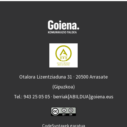
Otalora Lizentziaduna 31 · 20500 Arrasate
(Gipuzkoa)
Tel.: 943 25 05 05 · berriak[ABILDUA]goiena.eus
CodeSyntaxek garatua