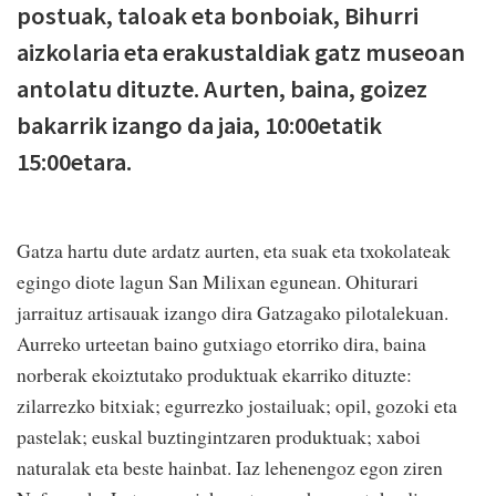
postuak, taloak eta bonboiak, Bihurri
aizkolaria eta erakustaldiak gatz museoan
antolatu dituzte. Aurten, baina, goizez
bakarrik izango da jaia, 10:00etatik
15:00etara.
Gatza hartu dute ardatz aurten, eta suak eta txokolateak
egingo diote lagun San Milixan egunean. Ohiturari
jarraituz artisauak izango dira Gatzagako pilotalekuan.
Aurreko urteetan baino gutxiago etorriko dira, baina
norberak ekoiztutako produktuak ekarriko dituzte:
zilarrezko bitxiak; egurrezko jostailuak; opil, gozoki eta
pastelak; euskal buztingintzaren produktuak; xaboi
naturalak eta beste hainbat. Iaz lehenengoz egon ziren