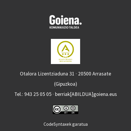
Otalora Lizentziaduna 31 · 20500 Arrasate
(Gipuzkoa)
Tel.: 943 25 05 05 · berriak[ABILDUA]goiena.eus
CodeSyntaxek garatua