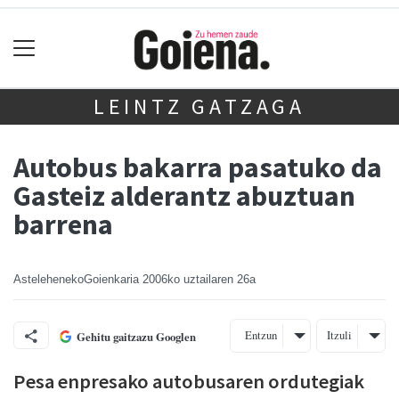
LEINTZ GATZAGA
Autobus bakarra pasatuko da
Gasteiz alderantz abuztuan
barrena
AstelehenekoGoienkaria
2006ko uztailaren 26a
Entzun
Itzuli
Gehitu gaitzazu Googlen
Pesa enpresako autobusaren ordutegiak