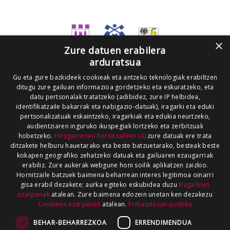
×
Zure datuen erabilera
arduratsua
Gu eta gure bazkideek cookieak eta antzeko teknologiak erabiltzen
ditugu zure gailuan informazioa gordetzeko eta eskuratzeko, eta
datu pertsonalak tratatzeko (adibidez, zure IP helbidea,
identifikatzaile bakarrak eta nabigazio-datuak), iragarki eta eduki
pertsonalizatuak eskaintzeko, iragarkiak eta edukia neurtzeko,
audientziaren inguruko ikuspegiak lortzeko eta zerbitzuak
hobetzeko.
Hirugarrenen hornitzaileek (4)
zure datuak ere trata
ditzakete helburu hauetarako eta beste batzuetarako, besteak beste
kokapen geografiko zehatzeko datuak eta gailuaren ezaugarriak
erabiliz. Zure aukerak webgune honi soilik aplikatzen zaizkio.
Hornitzaile batzuek baimena beharrean interes legitimoa oinarri
gisa erabil dezakete; aurka egiteko eskubidea duzu
Iragarkien
ezarpenak
atalean. Zure baimena edozein unetan ken dezakezu
Cookieen ezarpenak
atalean.
Pribatutasun-politika
BEHAR-BEHARREZKOA
ERRENDIMENDUA