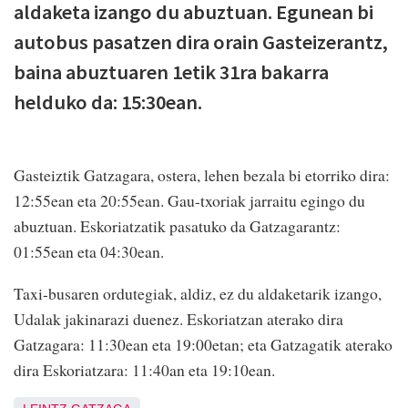
aldaketa izango du abuztuan. Egunean bi
autobus pasatzen dira orain Gasteizerantz,
baina abuztuaren 1etik 31ra bakarra
helduko da: 15:30ean.
Gasteiztik Gatzagara, ostera, lehen bezala bi etorriko dira:
12:55ean eta 20:55ean. Gau-txoriak jarraitu egingo du
abuztuan. Eskoriatzatik pasatuko da Gatzagarantz:
01:55ean eta 04:30ean.
Taxi-busaren ordutegiak, aldiz, ez du aldaketarik izango,
Udalak jakinarazi duenez. Eskoriatzan aterako dira
Gatzagara: 11:30ean eta 19:00etan; eta Gatzagatik aterako
dira Eskoriatzara: 11:40an eta 19:10ean.