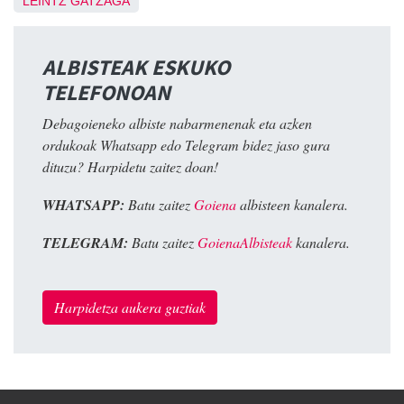
LEINTZ GATZAGA
ALBISTEAK ESKUKO
TELEFONOAN
Debagoieneko albiste nabarmenenak eta azken
ordukoak Whatsapp edo Telegram bidez jaso gura
dituzu? Harpidetu zaitez doan!
WHATSAPP:
Batu zaitez
Goiena
albisteen kanalera.
TELEGRAM:
Batu zaitez
GoienaAlbisteak
kanalera.
Harpidetza aukera guztiak