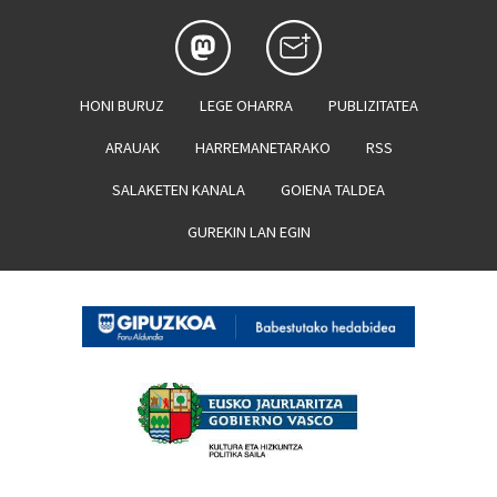
HONI BURUZ
LEGE OHARRA
PUBLIZITATEA
ARAUAK
HARREMANETARAKO
RSS
SALAKETEN KANALA
GOIENA TALDEA
GUREKIN LAN EGIN