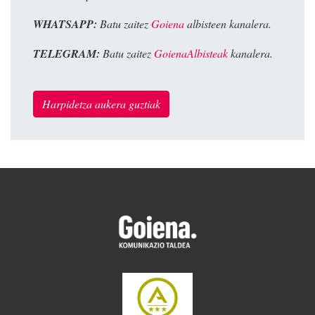
WHATSAPP:
Batu zaitez
Goiena
albisteen kanalera.
TELEGRAM:
Batu zaitez
GoienaAlbisteak
kanalera.
Harpidetza aukera guztiak