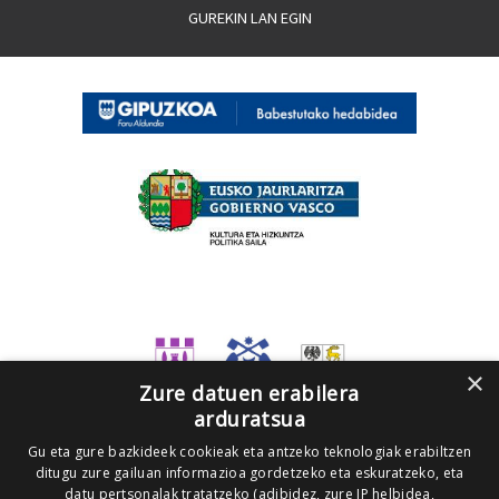
GUREKIN LAN EGIN
×
Zure datuen erabilera
arduratsua
Gu eta gure bazkideek cookieak eta antzeko teknologiak erabiltzen
ditugu zure gailuan informazioa gordetzeko eta eskuratzeko, eta
datu pertsonalak tratatzeko (adibidez, zure IP helbidea,