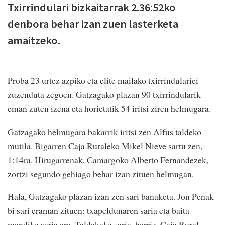
Txirrindulari bizkaitarrak 2.36:52ko
denbora behar izan zuen lasterketa
amaitzeko.
Proba 23 urtez azpiko eta elite mailako txirrindulariei
zuzenduta zegoen. Gatzagako plazan 90 txirrindularik
eman zuten izena eta horietatik 54 iritsi ziren helmugara.
Gatzagako helmugara bakarrik iritsi zen Alfus taldeko
mutila. Bigarren Caja Ruraleko Mikel Nieve sartu zen,
1:14ra. Hirugarrenak, Camargoko Alberto Fernandezek,
zortzi segundo gehiago behar izan zituen helmugan.
Hala, Gatzagako plazan izan zen sari banaketa. Jon Penak
bi sari eraman zituen: txapeldunaren saria eta baita
mendiko saria ere. Taldekako saria, berriz, Caja Rural