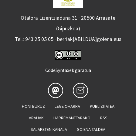
Otalora Lizentziaduna 31 · 20500 Arrasate
(Gipuzkoa)
Tel.: 943 25 05 05 · berriak[ABILDUA]goiena.eus
CodeSyntaxek garatua
HONI BURUZ
LEGE OHARRA
PUBLIZITATEA
ARAUAK
HARREMANETARAKO
RSS
SALAKETEN KANALA
GOIENA TALDEA