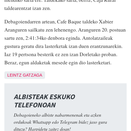
taldearentzat izan zen.
Debagoiendarren artean, Cafe Baque taldeko Xabier
Aranguren sailkatu zen lehenengo. Aranguren 20. postuan
sartu zen, 2:41:34ko denbora eginda. Antolatzaileak
gustura geratu dira lasterketak izan duen erantzunarekin.
Iaz 19 pertsona besterik ez zen izan Dorletako proban.
Beraz, egun aldaketak mesede egin dio lasterketari.
LEINTZ GATZAGA
ALBISTEAK ESKUKO
TELEFONOAN
Debagoieneko albiste nabarmenenak eta azken
ordukoak Whatsapp edo Telegram bidez jaso gura
dituzu? Harpidetu zaitez doan!