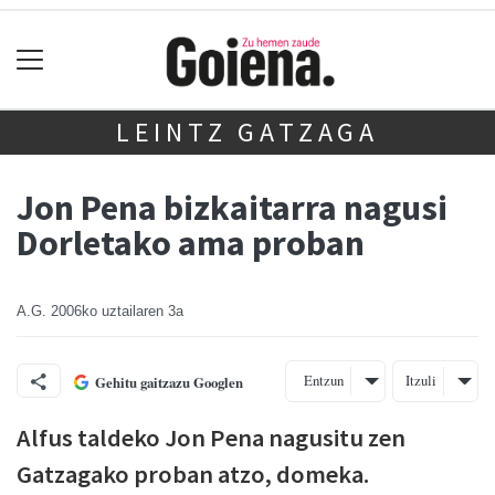
LEINTZ GATZAGA
Jon Pena bizkaitarra nagusi
Dorletako ama proban
A.G.
2006ko uztailaren 3a
Entzun
Itzuli
Gehitu gaitzazu Googlen
Alfus taldeko Jon Pena nagusitu zen
Gatzagako proban atzo, domeka.